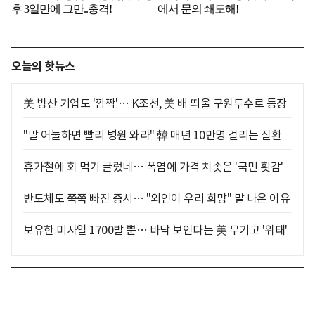
오늘의 핫뉴스
美 방산 기업도 '깜짝'… K조선, 美 배 띄울 구원투수로 등장
"말 어눌하면 빨리 병원 와라" 韓 매년 10만명 걸리는 질환
휴가철에 회 먹기 글렀네… 폭염에 가격 치솟은 '국민 횟감'
반도체도 쭉쭉 빠진 증시… "외인이 우리 희망" 말 나온 이유
보유한 미사일 1700발 뿐… 바닥 보인다는 美 무기고 '위태'