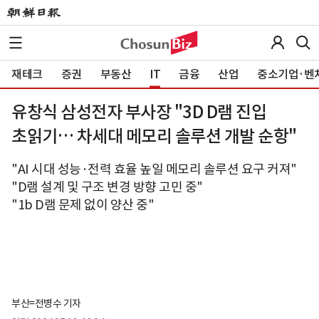
재테크
증권
부동산
IT
금융
산업
중소기업·벤
유창식 삼성전자 부사장 "3D D램 진입
초읽기… 차세대 메모리 솔루션 개발 순항"
"AI 시대 성능·전력 효율 높일 메모리 솔루션 요구 커져"
"D램 설계 및 구조 변경 방향 고민 중"
"1b D램 문제 없이 양산 중"
부산=전병수 기자