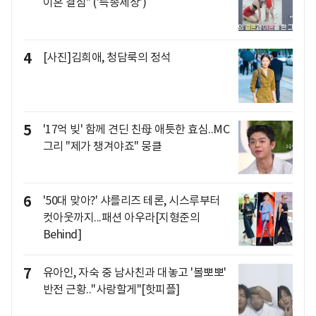
이혼 결심" ('특종세상')
4
[사진]김희애, 청담룩의 정석
5
'17억 빚' 함께 견딘 친母 애틋한 효심..MC
그리 "제가 챙겨야죠" 뭉클
6
'50대 맞아?' 샤를리즈 테론, 시스루부터
컷아웃까지...패션 아우라[지형준의
Behind]
7
유아인, 자숙 중 남사친과 대놓고 '볼뽀뽀'
반전 근황.."사랑할게"[핫피플]