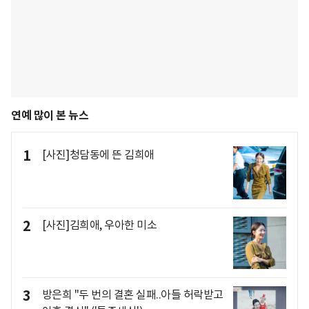
연예 많이 본 뉴스
1
[사진]청담동에 뜬 김희애
2
[사진]김희애, 우아한 미소
3
방은희 "두 번의 결혼 실패..아들 허락받고