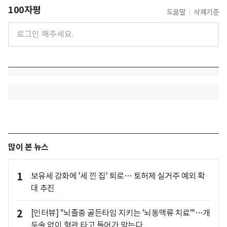
100자평
도움말
삭제기준
많이 본 뉴스
1
보유세 강화에 '세 낀 집' 퇴로… 토허제 실거주 예외 확
대 추진
2
[인터뷰] "뇌졸중 골든타임 지키는 '뇌동맥류 치료'"…개
두술 없이 혈관 타고 들어가 막는다