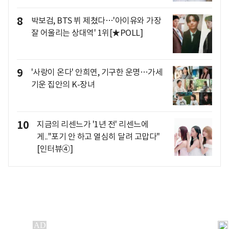
8
박보검, BTS 뷔 제쳤다…'아이유와 가장
잘 어울리는 상대역' 1위[★POLL]
9
'사랑이 온다' 안희연, 기구한 운명…가세
기운 집안의 K-장녀
10
지금의 리센느가 '1년 전' 리센느에
게.."포기 안 하고 열심히 달려 고맙다"
[인터뷰④]