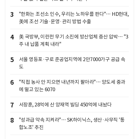
3
"한화는 조선소 인수, 우리는 노하우를 판다"… HD현대,
美에 조선 기술·운영·관리 방법 수출
4
美 국방부, 이란전 무기 소진에 방산업체 증산 압박… "3
주 내 납품 계획 내라"
5
서울 영등포·구로 준공업지역에 2만7000가구 공급 속
도
6
"직접 농사 안 지으면 내년까지 팔아라"… 양도세 중과
에 떨고 있는 6070
7
서장훈, 28억에 산 양재역 빌딩 450억에 내놨다
8
"성과급 약속 지켜라"… SK하이닉스, 생산·사무직 '통
합노조' 추진