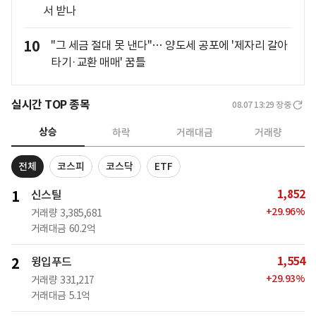
서 받나
10
"그 세금 절대 못 낸다"… 양도세 공포에 '제자리 갈아
타기·교환 매매' 꿈틀
실시간 TOP 종목
08.07 13:29
장중
상승
하락
거래대금
거래량
전체
코스피
코스닥
ETF
1,852
1
신스틸
+
29.96
%
거래량
3,385,681
거래대금
60.2억
1,554
2
윙입푸드
+
29.93
%
거래량
331,217
거래대금
5.1억