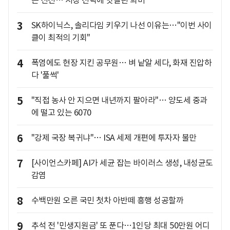
는 선전… 시장 전략에 엇갈린 희비
3
SK하이닉스, 솔리다임 키우기 나선 이유는…"이번 사이
클이 최적의 기회"
4
폭염에도 현장 지킨 공무원… 벼 낱알 세다, 화재 진압하
다 '풀썩'
5
"직접 농사 안 지으면 내년까지 팔아라"… 양도세 중과
에 떨고 있는 6070
6
"강제 국장 복귀냐"… ISA 세제 개편에 투자자 불만
7
[사이언스카페] AI가 세균 잡는 바이러스 생성, 내성균도
감염
8
수백만원 오른 국민 첫차 아반떼 흥행 성공할까
9
추석 전 '민생지원금' 또 푼다…1인당 최대 50만원 어디