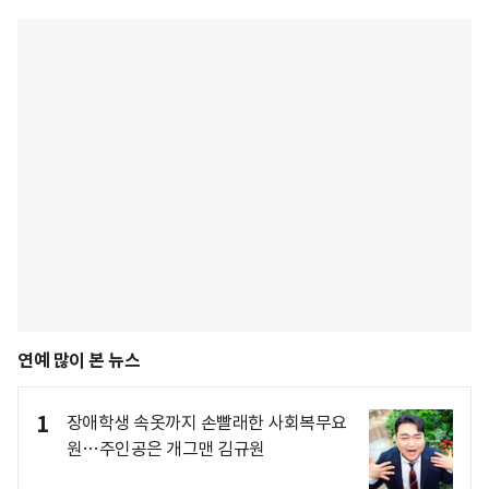
연예 많이 본 뉴스
1
장애학생 속옷까지 손빨래한 사회복무요
원…주인공은 개그맨 김규원