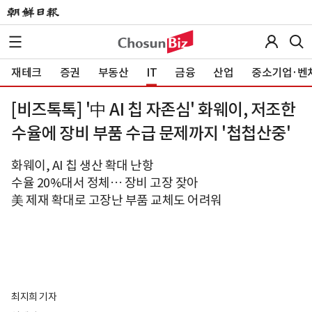
재테크
증권
부동산
IT
금융
산업
중소기업·벤
[비즈톡톡] '中 AI 칩 자존심' 화웨이, 저조한
수율에 장비 부품 수급 문제까지 '첩첩산중'
화웨이, AI 칩 생산 확대 난항
수율 20%대서 정체… 장비 고장 잦아
美 제재 확대로 고장난 부품 교체도 어려워
최지희 기자