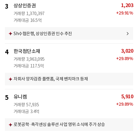
1,203
3
상상인증권
+
29.91
%
거래량
1,370,397
거래대금
16.5억
Sh수협은행, 상상인증권 인수 추진
3,020
4
한국첨단소재
+
29.89
%
거래량
3,963,095
거래대금
117.5억
자회사 양자검증 플랫폼, 국제 벤치마크 등재
5,910
5
유니켐
+
29.89
%
거래량
57,935
거래대금
3.4억
로봇공학·촉각센싱 솔루션 사업 영위 소식에 주가 상승