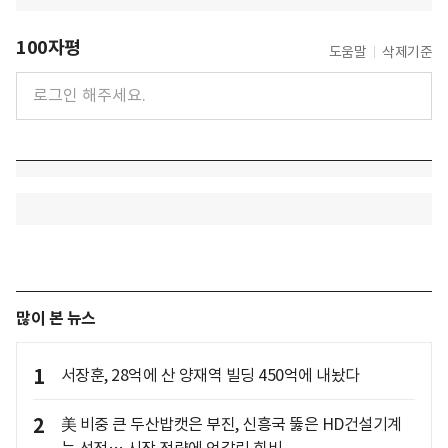
100자평
도움말
삭제기준
많이 본 뉴스
1
서장훈, 28억에 산 양재역 빌딩 450억에 내놨다
2
美 비중 큰 두산밥캣은 부진, 신흥국 뚫은 HD건설기계