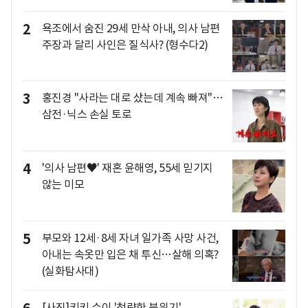
2
욕조에서 숨진 29세 만삭 아내, 의사 남편
주장과 달리 사인은 질식사? (형수다2)
3
홍진경 "사라는 대로 샀는데 계속 빠져"…
삼전·닉스 손실 토로
4
'의사 남편♥' 재혼 윤해영, 55세 믿기지
않는 미모
5
부모와 12세·8세 자녀 일가족 사망 사건,
아내는 속옷만 입은 채 투신…살해 의혹?
(실화탐사대)
[사진]키키 수이 '청량한 분위기'