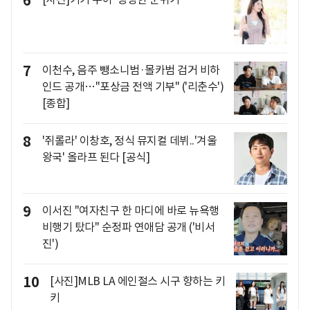
6
7
이천수, 음주 뺑소니범·몰카범 검거 비하
인드 공개…"포상금 전액 기부" ('리춘수')
[종합]
8
'쥐롤라' 이창호, 정식 뮤지컬 데뷔..'겨울
왕국' 올라프 된다 [공식]
9
이서진 "여자친구 한 마디에 바로 뉴욕행
비행기 탔다" 순정파 연애담 공개 ('비서
진')
10
[사진]MLB LA 에인절스 시구 향하는 키
키