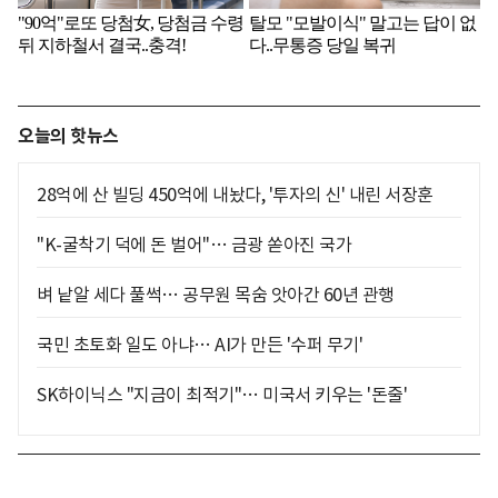
오늘의 핫뉴스
28억에 산 빌딩 450억에 내놨다, '투자의 신' 내린 서장훈
"K-굴착기 덕에 돈 벌어"… 금광 쏟아진 국가
벼 낱알 세다 풀썩… 공무원 목숨 앗아간 60년 관행
국민 초토화 일도 아냐… AI가 만든 '수퍼 무기'
SK하이닉스 "지금이 최적기"… 미국서 키우는 '돈줄'