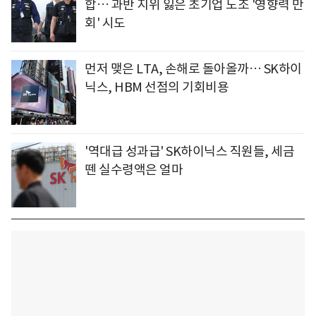
합… 과반 지위 잃은 초기업 노조 '영향력 만
회' 시도
먼저 맺은 LTA, 손해로 돌아올까… SK하이
닉스, HBM 선점의 기회비용
'역대급 성과급' SK하이닉스 직원들, 세금
뗀 실수령액은 얼마