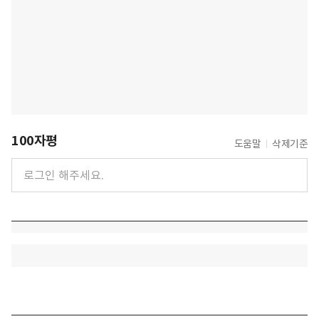
100자평
도움말
삭제기준