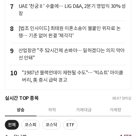
7
UAE '천궁Ⅱ' 수출에… LIG D&A, 2분기 영업익 30% 성
장
8
[법조 인사이드] 최태원 이혼소송이 불붙인 위자료 논
쟁… 기준 없어 판결 '제각각'
9
산업장관 "주 52시간제 손봐야… 일하겠다는 의지 막아
선 안돼"
10
"1987년 블랙먼데이 재현될 수도"… '빅쇼트' 마이클
버리, 美 증시 급락 경고
실시간 TOP 종목
08.07
장마감
상승
하락
거래대금
거래량
전체
코스피
코스닥
ETF