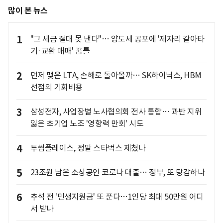
많이 본 뉴스
1
"그 세금 절대 못 낸다"… 양도세 공포에 '제자리 갈아타
기·교환 매매' 꿈틀
2
먼저 맺은 LTA, 손해로 돌아올까… SK하이닉스, HBM
선점의 기회비용
3
삼성전자, 사업장별 노사협의회 전사 통합… 과반 지위
잃은 초기업 노조 '영향력 만회' 시도
4
투썸플레이스, 정말 스타벅스 제쳤나
5
23조원 남은 소상공인 코로나 대출… 정부, 또 탕감하나
6
추석 전 '민생지원금' 또 푼다…1인당 최대 50만원 어디
서 받나