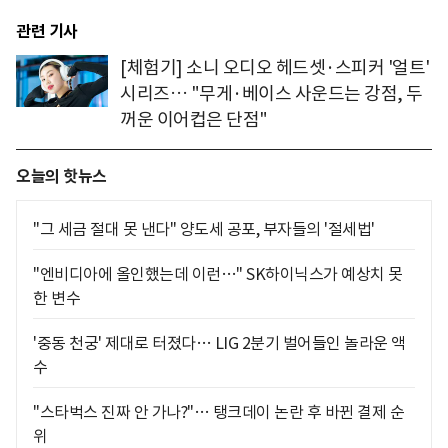
관련 기사
[체험기] 소니 오디오 헤드셋·스피커 '얼트'
시리즈… "무게·베이스 사운드는 강점, 두
꺼운 이어컵은 단점"
오늘의 핫뉴스
"그 세금 절대 못 낸다" 양도세 공포, 부자들의 '절세법'
"엔비디아에 올인했는데 이런…" SK하이닉스가 예상치 못
한 변수
'중동 천궁' 제대로 터졌다… LIG 2분기 벌어들인 놀라운 액
수
"스타벅스 진짜 안 가나?"… 탱크데이 논란 후 바뀐 결제 순
위