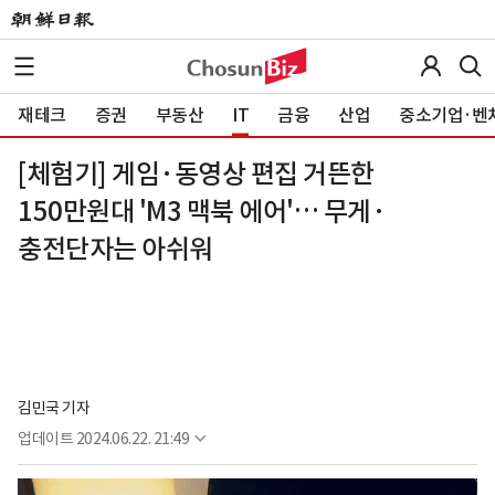
재테크
증권
부동산
IT
금융
산업
중소기업·벤
[체험기] 게임·동영상 편집 거뜬한
150만원대 'M3 맥북 에어'… 무게·
충전단자는 아쉬워
김민국 기자
업데이트
2024.06.22. 21:49