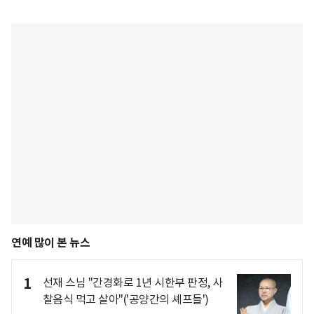
연예 많이 본 뉴스
1
선재 스님 "간경화로 1년 시한부 판정, 사
찰음식 먹고 살아"('공양간의 셰프들')