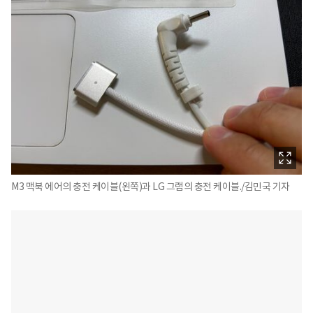
M3 맥북 에어의 충전 케이블(왼쪽)과 LG 그램의 충전 케이블./김민국 기자