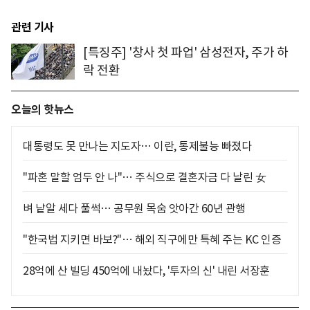
관련 기사
[특징주] '창사 첫 파업' 삼성전자, 주가 하
락 전환
오늘의 핫뉴스
대통령도 못 만나는 지도자… 이란, 통제불능 빠졌다
"파혼 말할 엄두 안 나"… 주식으로 결혼자금 다 날린 女
벼 낱알 세다 풀썩… 공무원 목숨 앗아간 60년 관행
"한국법 지키면 바보?"… 해외 직구에만 특혜 주는 KC 인증
28억에 산 빌딩 450억에 내놨다, '투자의 신' 내린 서장훈