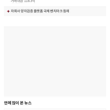
거래대금
118.3억
자회사 양자검증 플랫폼 국제 벤치마크 등재
연예 많이 본 뉴스