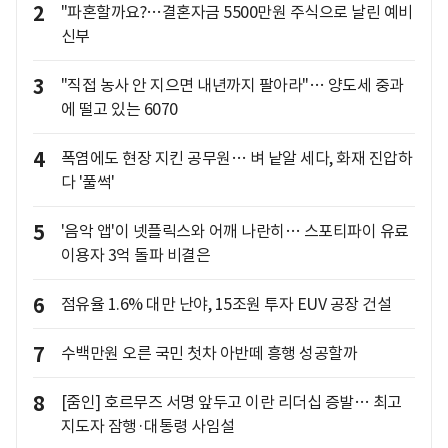
2
"파혼할까요?…결혼자금 5500만원 주식으로 날린 예비
신부
3
"직접 농사 안 지으면 내년까지 팔아라"… 양도세 중과
에 떨고 있는 6070
4
폭염에도 현장 지킨 공무원… 벼 낱알 세다, 화재 진압하
다 '풀썩'
5
'음악 앱'이 넷플릭스와 어깨 나란히… 스포티파이 유료
이용자 3억 돌파 비결은
6
점유율 1.6% 대만 난야, 15조원 투자 EUV 공장 건설
7
수백만원 오른 국민 첫차 아반떼 흥행 성공할까
8
[줌인] 호르무즈 서명 앞두고 이란 리더십 증발… 최고
지도자 잠행·대통령 사임설