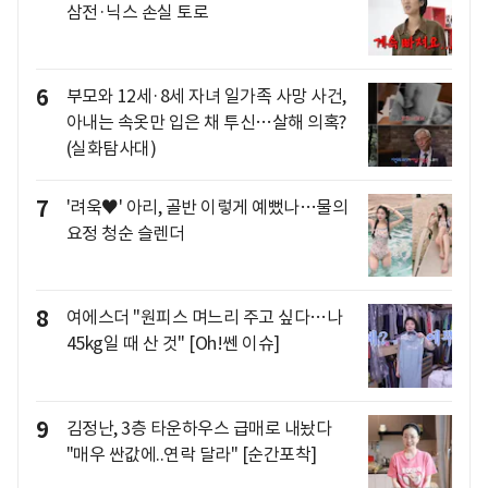
삼전·닉스 손실 토로
6
부모와 12세·8세 자녀 일가족 사망 사건,
아내는 속옷만 입은 채 투신…살해 의혹?
(실화탐사대)
7
'려욱♥' 아리, 골반 이렇게 예뻤나…물의
요정 청순 슬렌더
8
여에스더 "원피스 며느리 주고 싶다…나
45kg일 때 산 것" [Oh!쎈 이슈]
9
김정난, 3층 타운하우스 급매로 내놨다
"매우 싼값에..연락 달라" [순간포착]