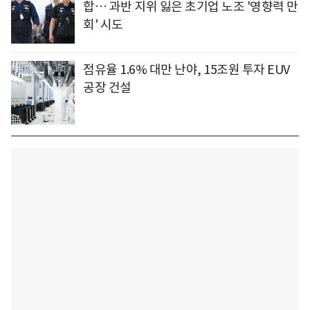
합… 과반 지위 잃은 초기업 노조 '영향력 만
회' 시도
점유율 1.6% 대만 난야, 15조원 투자 EUV
공장 건설