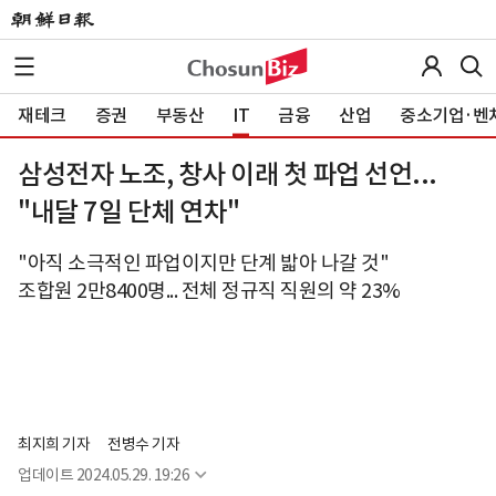
재테크
증권
부동산
IT
금융
산업
중소기업·벤
삼성전자 노조, 창사 이래 첫 파업 선언...
"내달 7일 단체 연차"
"아직 소극적인 파업이지만 단계 밟아 나갈 것"
조합원 2만8400명... 전체 정규직 직원의 약 23%
최지희 기자
전병수 기자
업데이트
2024.05.29. 19:26