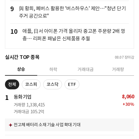
9
與 황희, 폐버스 활용한 '버스하우스' 제안…"청년 단기
주거 공간으로"
10
애플, 日서 아이폰 가격 올리자 중고폰 주문량 2배 껑
충… 리퍼폰 패널은 신제품용 추월
실시간 TOP 종목
08.07
장마감
상승
하락
거래대금
거래량
전체
코스피
코스닥
ETF
8,060
1
동화기업
+
30
%
거래량
1,338,415
거래대금
105.2억
전고체 배터리 소재 기술 사업 확대 기대