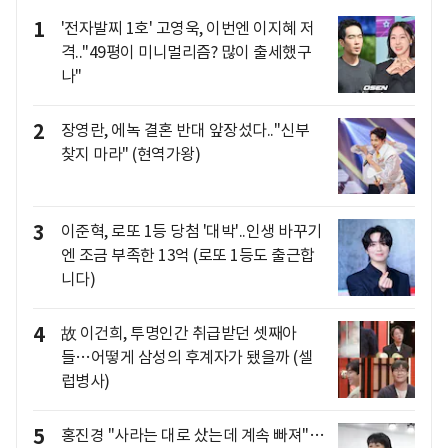
1
'전자발찌 1호' 고영욱, 이번엔 이지혜 저
격.."49평이 미니멀리즘? 많이 출세했구
나"
2
장영란, 에녹 결혼 반대 앞장섰다.."신부
찾지 마라" (현역가왕)
3
이준혁, 로또 1등 당첨 '대박'..인생 바꾸기
엔 조금 부족한 13억 (로또 1등도 출근합
니다)
4
故 이건희, 투명인간 취급받던 셋째아
들…어떻게 삼성의 후계자가 됐을까 (셀
럽병사)
5
홍진경 "사라는 대로 샀는데 계속 빠져"…