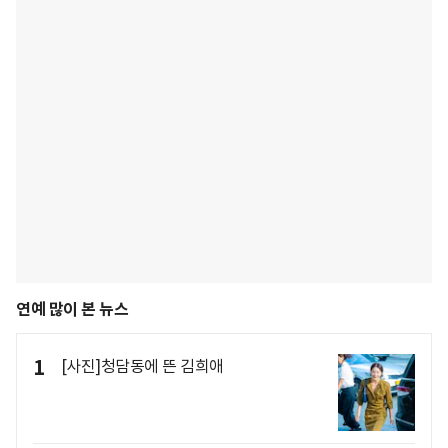
연예 많이 본 뉴스
1
[사진]청담동에 뜬 김희애