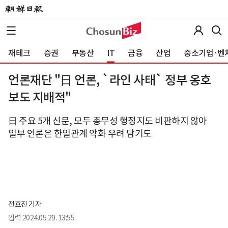
재테크
증권
부동산
IT
금융
산업
중소기업·벤
언론재단 "日 언론, `라인 사태` 정부 옹호
보도 지배적"
日 주요 5개 신문, 모두 총무성 행정지도 비판하지 않아
일부 언론은 한일관계 악화 우려 담기도
전효진 기자
입력
2024.05.29. 13:55