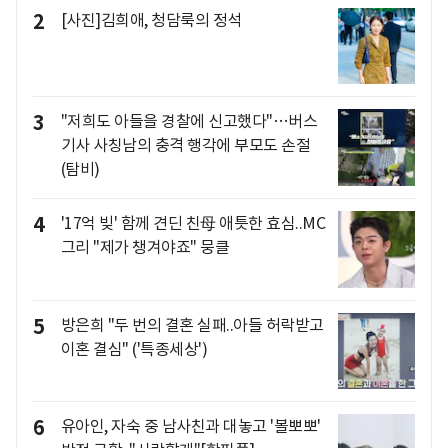
2
[사진]김희애, 청담룩의 정석
3
"저희도 아들을 경찰에 신고했다"…버스
기사 사칭남의 충격 행각에 부모도 손절
(탐비)
4
'17억 빚' 함께 견딘 친母 애틋한 효심..MC
그리 "제가 챙겨야죠" 뭉클
5
방은희 "두 번의 결혼 실패..아들 허락받고
이혼 결심" ('특종세상')
6
유아인, 자숙 중 남사친과 대놓고 '볼뽀뽀'