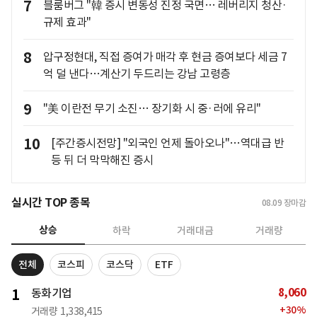
7
블룸버그 "韓 증시 변동성 진정 국면… 레버리지 청산·
규제 효과"
8
압구정현대, 직접 증여가 매각 후 현금 증여보다 세금 7
억 덜 낸다…계산기 두드리는 강남 고령층
9
"美 이란전 무기 소진… 장기화 시 중·러에 유리"
10
[주간증시전망] "외국인 언제 돌아오나"…역대급 반
등 뒤 더 막막해진 증시
실시간 TOP 종목
08.09
장마감
상승
하락
거래대금
거래량
전체
코스피
코스닥
ETF
8,060
1
동화기업
+
30
%
거래량
1,338,415