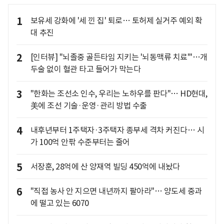
1
보유세 강화에 '세 낀 집' 퇴로… 토허제 실거주 예외 확
대 추진
2
[인터뷰] "뇌졸중 골든타임 지키는 '뇌동맥류 치료'"…개
두술 없이 혈관 타고 들어가 막는다
3
"한화는 조선소 인수, 우리는 노하우를 판다"… HD현대,
美에 조선 기술·운영·관리 방법 수출
4
내후년부터 1주택자·3주택자 종부세 격차 커진다… 시
가 100억 안팎 수준부터는 줄어
5
서장훈, 28억에 산 양재역 빌딩 450억에 내놨다
6
"직접 농사 안 지으면 내년까지 팔아라"… 양도세 중과
에 떨고 있는 6070