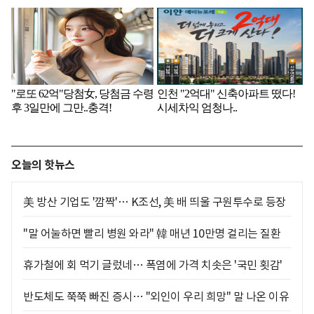
오늘의 핫뉴스
美 방산 기업도 '깜짝'… K조선, 美 배 띄울 구원투수로 등장
"말 어눌하면 빨리 병원 와라" 韓 매년 10만명 걸리는 질환
휴가철에 회 먹기 글렀네… 폭염에 가격 치솟은 '국민 횟감'
반도체도 쭉쭉 빠진 증시… "외인이 우리 희망" 말 나온 이유