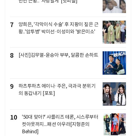
반전 근황.."사랑할게"[핫피플]
7
양희은, '각막이식 수술' 후 지팡이 짚은 근
황..'암투병' 박미선·이성미와 '밝은미소'
8
[사진]김무열-윤승아 부부, 달콤한 손하트
9
하츠투하츠 에이나·주은, 극과극 분위기
의 동갑내기 [포토]
10
'50대 맞아?' 샤를리즈 테론, 시스루부터
컷아웃까지...패션 아우라[지형준의
Behind]