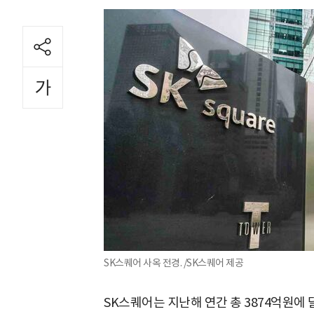
SK스퀘어 사옥 전경. /SK스퀘어 제공
SK스퀘어는 지난해 연간 총 3874억원에 달하