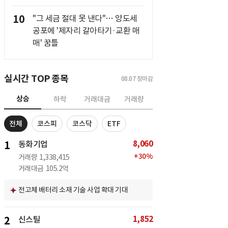
10
"그 세금 절대 못 낸다"… 양도세
공포에 '제자리 갈아타기·교환 매
매' 꿈틀
실시간 TOP 종목
08.07
장마감
상승
하락
거래대금
거래량
전체
코스피
코스닥
ETF
8,060
1
동화기업
+
30
%
거래량
1,338,415
거래대금
105.2억
전고체 배터리 소재 기술 사업 확대 기대
1,852
2
신스틸