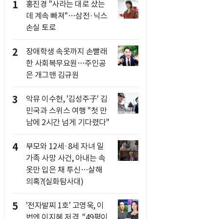
1
홍진경 "사라는 대로 샀는
데 계속 빠져"…삼전·닉스
손실 토로
2
장애학생 속옷까지 손빨래
한 사회복무요원…주인공
은 개그맨 김규원
3
악뮤 이수현, '김성주子' 김
민국과 스위스 여행 "첫 만
남에 2시간 넘게 기다렸다"
4
부모와 12세·8세 자녀 일
가족 사망 사건, 아내는 속
옷만 입은 채 투신…살해
의혹?(실화탐사대)
5
'전자발찌 1호' 고영욱, 이
번엔 이지혜 저격.."49평이