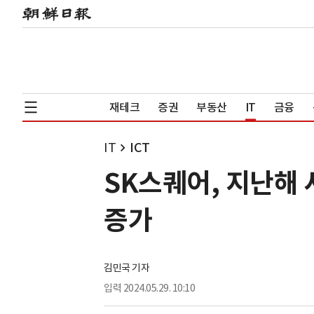
재테크
증권
부동산
IT
금융
IT
ICT
SK스퀘어, 지난해 
증가
김민국 기자
입력
2024.05.29. 10:10