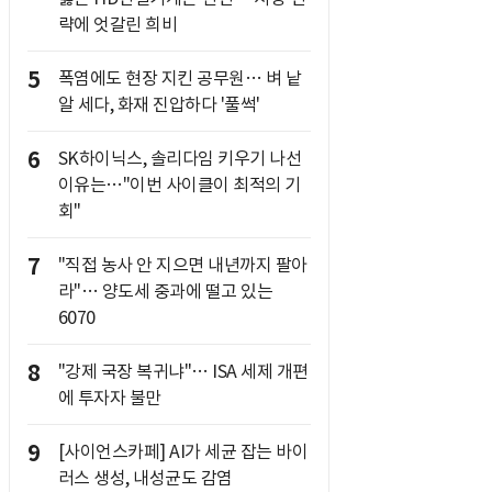
략에 엇갈린 희비
5
폭염에도 현장 지킨 공무원… 벼 낱
알 세다, 화재 진압하다 '풀썩'
6
SK하이닉스, 솔리다임 키우기 나선
이유는…"이번 사이클이 최적의 기
회"
7
"직접 농사 안 지으면 내년까지 팔아
라"… 양도세 중과에 떨고 있는
6070
8
"강제 국장 복귀냐"… ISA 세제 개편
에 투자자 불만
9
[사이언스카페] AI가 세균 잡는 바이
러스 생성, 내성균도 감염