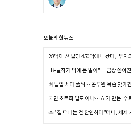
오늘의 핫뉴스
28억에 산 빌딩 450억에 내놨다, '투자
"K-굴착기 덕에 돈 벌어"… 금광 쏟아
벼 낱알 세다 풀썩… 공무원 목숨 앗아간
국민 초토화 일도 아냐… AI가 만든 '수
李 "집 떠나는 건 잔인하다"더니, 세제