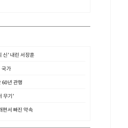
의 신' 내린 서장훈
진 국가
 60년 관행
퍼 무기'
 개편서 빠진 약속