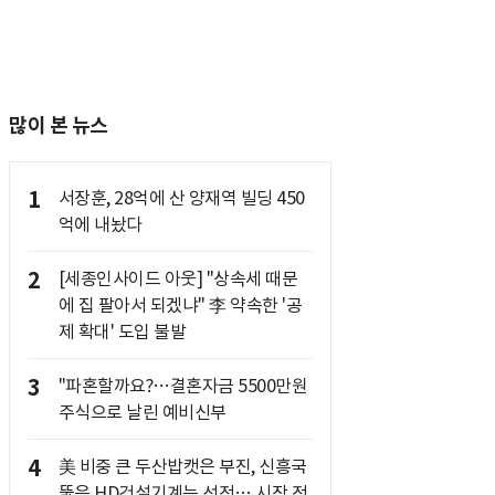
많이 본 뉴스
1
서장훈, 28억에 산 양재역 빌딩 450
억에 내놨다
2
[세종인사이드 아웃] "상속세 때문
에 집 팔아서 되겠냐" 李 약속한 '공
제 확대' 도입 불발
3
"파혼할까요?…결혼자금 5500만원
주식으로 날린 예비신부
4
美 비중 큰 두산밥캣은 부진, 신흥국
뚫은 HD건설기계는 선전… 시장 전