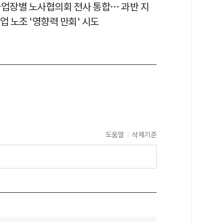
사업장별 노사협의회 전사 통합… 과반 지
업 노조 '영향력 만회' 시도
도움말
삭제기준