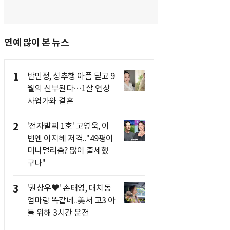
연예 많이 본 뉴스
1
반민정, 성추행 아픔 딛고 9
월의 신부된다…1살 연상
사업가와 결혼
2
'전자발찌 1호' 고영욱, 이
번엔 이지혜 저격.."49평이
미니멀리즘? 많이 출세했
구나"
3
'권상우♥' 손태영, 대치동
엄마랑 똑같네..美서 고3 아
들 위해 3시간 운전