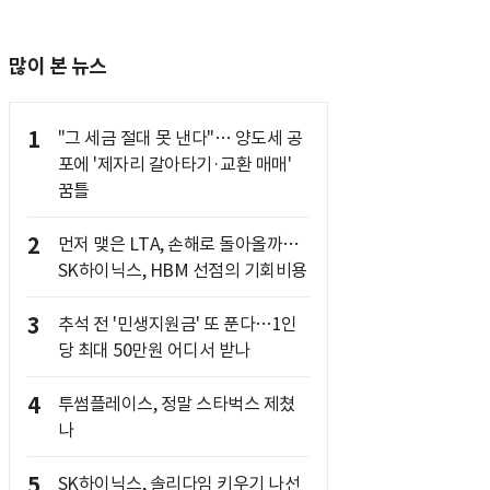
많이 본 뉴스
1
"그 세금 절대 못 낸다"… 양도세 공
포에 '제자리 갈아타기·교환 매매'
꿈틀
2
먼저 맺은 LTA, 손해로 돌아올까…
SK하이닉스, HBM 선점의 기회비용
3
추석 전 '민생지원금' 또 푼다…1인
당 최대 50만원 어디서 받나
4
투썸플레이스, 정말 스타벅스 제쳤
나
5
SK하이닉스, 솔리다임 키우기 나선