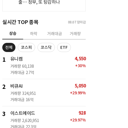
출… 정부, 또 탕감하나
실시간 TOP 종목
08.07
장마감
상승
하락
거래대금
거래량
전체
코스피
코스닥
ETF
4,550
1
유니켐
+
30
%
거래량
60,138
거래대금
2.7억
5,050
2
비큐AI
+
29.99
%
거래량
324,951
거래대금
16억
928
3
이스트에이드
+
29.97
%
거래량
2,620,951
거래대금
22.3억