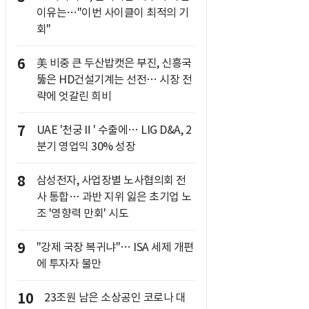
이유는…"이번 사이클이 최적의 기
회"
6
美 비중 큰 두산밥캣은 부진, 신흥국
뚫은 HD건설기계는 선전… 시장 전
략에 엇갈린 희비
7
UAE '천궁Ⅱ' 수출에… LIG D&A, 2
분기 영업익 30% 성장
8
삼성전자, 사업장별 노사협의회 전
사 통합… 과반 지위 잃은 초기업 노
조 '영향력 만회' 시도
9
"강제 국장 복귀냐"… ISA 세제 개편
에 투자자 불만
10
23조원 남은 소상공인 코로나 대