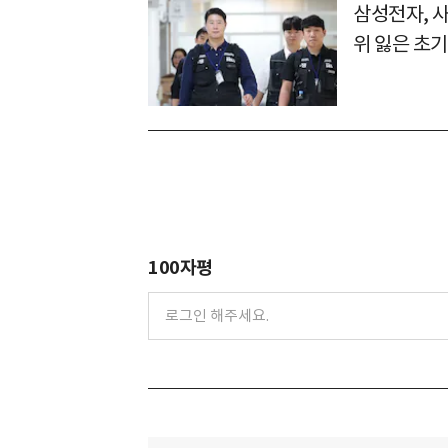
삼성전자, 
위 잃은 초기
100자평