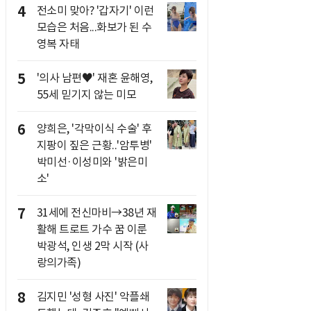
4
전소미 맞아? '갑자기' 이런
모습은 처음...화보가 된 수
영복 자태
5
'의사 남편♥' 재혼 윤해영,
55세 믿기지 않는 미모
6
양희은, '각막이식 수술' 후
지팡이 짚은 근황..'암투병'
박미선·이성미와 '밝은미
소'
7
31세에 전신마비→38년 재
활해 트로트 가수 꿈 이룬
박광석, 인생 2막 시작 (사
랑의가족)
8
김지민 '성형 사진' 악플쇄