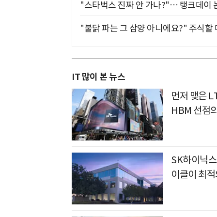
"스타벅스 진짜 안 가나?"… 탱크데이 
"불닭 파는 그 삼양 아니에요?" 주식할
IT 많이 본 뉴스
먼저 맺은 L
HBM 선점
SK하이닉스
이클이 최적