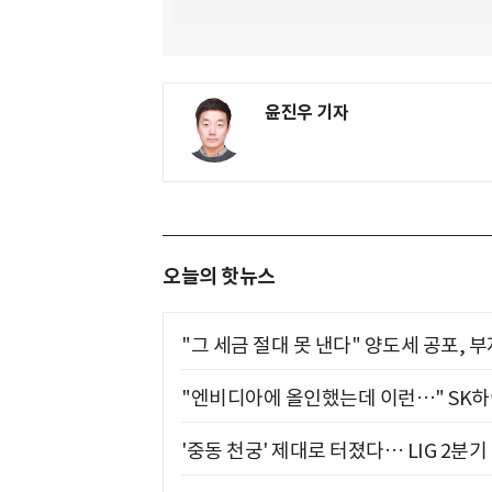
윤진우 기자
오늘의 핫뉴스
"그 세금 절대 못 낸다" 양도세 공포, 
"엔비디아에 올인했는데 이런…" SK
'중동 천궁' 제대로 터졌다… LIG 2분