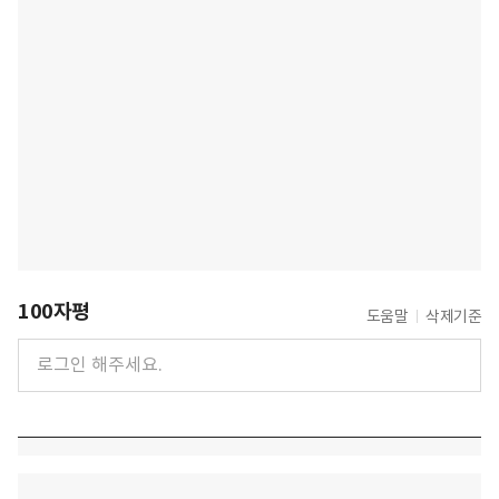
100자평
도움말
삭제기준