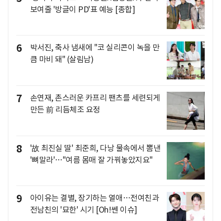
보여줄 '방글이 PD'표 예능 [종합]
6
박서진, 축사 냄새에 "코 실리콘이 녹을 만
큼 마비 돼" (살림남)
7
손연재, 촌스러운 카프리 팬츠를 세련되게
만든 前 리듬체조 요정
8
'故 최진실 딸' 최준희, 다낭 물속에서 뽐낸
'뼈말라'…"여름 몸매 잘 가꿔놓았지요"
9
아이유는 결별, 장기하는 열애…전여친과
전남친의 '묘한' 시기 [Oh!쎈 이슈]