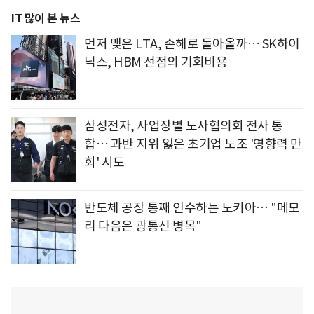
IT 많이 본 뉴스
먼저 맺은 LTA, 손해로 돌아올까… SK하이
닉스, HBM 선점의 기회비용
삼성전자, 사업장별 노사협의회 전사 통
합… 과반 지위 잃은 초기업 노조 '영향력 만
회' 시도
반도체 공장 통째 인수하는 노키아… "메모
리 다음은 광통신 병목"