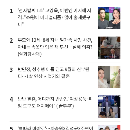
1
'전자발찌 1호' 고영욱, 이번엔 이지혜 저
격.."49평이 미니멀리즘? 많이 출세했구
나"
2
부모와 12세·8세 자녀 일가족 사망 사건,
아내는 속옷만 입은 채 투신…살해 의혹?
(실화탐사대)
3
반민정, 성추행 아픔 딛고 9월의 신부된
다…1살 연상 사업가와 결혼
4
반반 결혼, 어디까지 반반?.."여성용품·피
임 도구도 더치페이" ('끝부부')
5
'형따라 마야로'…차승원X김성균X주연이