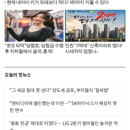
오늘의 핫뉴스
"그 세금 절대 못 낸다" 양도세 공포, 부자들의 '절세법'
"엔비디아에 올인했는데 이런…" SK하이닉스가 예상치 못
한 변수
'중동 천궁' 제대로 터졌다… LIG 2분기 벌어들인 놀라운 액