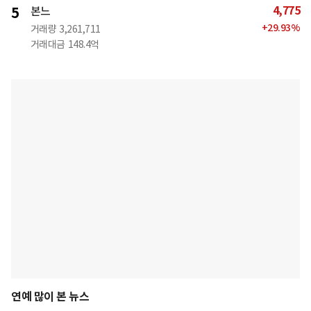
4,775
5
본느
+
29.93
%
거래량
3,261,711
거래대금
148.4억
연예 많이 본 뉴스