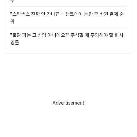
수
"스타벅스 진짜 안 가나?"… 탱크데이 논란 후 바뀐 결제 순
위
"불닭 파는 그 삼양 아니에요?" 주식할 때 주의해야 할 회사
명들