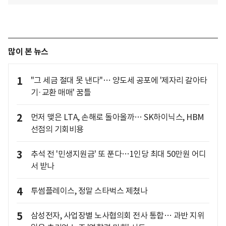
많이 본 뉴스
1
"그 세금 절대 못 낸다"… 양도세 공포에 '제자리 갈아타
기·교환 매매' 꿈틀
2
먼저 맺은 LTA, 손해로 돌아올까… SK하이닉스, HBM
선점의 기회비용
3
추석 전 '민생지원금' 또 푼다…1인당 최대 50만원 어디
서 받나
4
투썸플레이스, 정말 스타벅스 제쳤나
5
삼성전자, 사업장별 노사협의회 전사 통합… 과반 지위