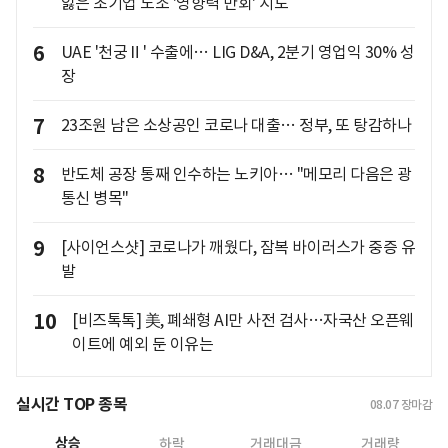
잃은 초기업 노조 '영향력 만회' 시도
6
UAE '천궁Ⅱ' 수출에… LIG D&A, 2분기 영업익 30% 성
장
7
23조원 남은 소상공인 코로나 대출… 정부, 또 탕감하나
8
반도체 공장 통째 인수하는 노키아… "메모리 다음은 광
통신 병목"
9
[사이언스샷] 코로나가 깨웠다, 잠복 바이러스가 중증 유
발
10
[비즈톡톡] 美, 폐쇄형 AI만 사전 검사…자국산 오픈웨
이트에 예외 둔 이유는
실시간 TOP 종목
08.07
장마감
상승
하락
거래대금
거래량