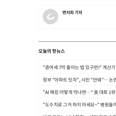
변지희 기자
오늘의 핫뉴스
"증여세 7억 줄이는 법 있구먼!" 계산
정부 "아파트 짓자", 시민 "안돼"… 논란
"AI 해킹 어떻게 막냐면…" 美 대회 1
"도수치료 그거 하지 마세요~" 병원들