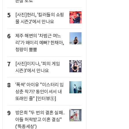
손실 토로
5
[사진]현리, '킬러들의 쇼핑
몰 시즌2'에서 만나요
6
제주 해변의 '차범근 며느
리'가 왜이리 예뻐? 한채아,
청량미 뿜뿜
7
[사진]이지나, '피의 게임
시즌3'에서 만나요
8
'폭싹' 아이유 "미스터리 임
상춘 작가? 동안이셔서 내
또래인 줄" [인터뷰⑤]
9
방은희 "두 번의 결혼 실패..
아들 허락받고 이혼 결심"
('특종세상')