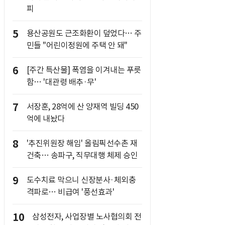
피
5
용산공원도 근조화환이 덮었다… 주
민들 "어린이정원에 주택 안 돼"
6
[주간 특산물] 폭염을 이겨내는 푸릇
함… '대관령 배추·무'
7
서장훈, 28억에 산 양재역 빌딩 450
억에 내놨다
8
'추진위원장 해임' 올림픽선수촌 재
건축… 송파구, 직무대행 체제 승인
9
도수치료 막으니 신장분사·체외충
격파로… 비급여 '풍선효과'
10
삼성전자, 사업장별 노사협의회 전