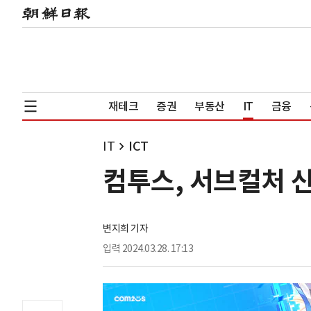
재테크
증권
부동산
IT
금융
IT
ICT
컴투스, 서브컬처 신
변지희 기자
입력
2024.03.28. 17:13