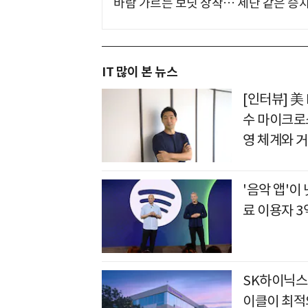
바람 가르는 보닛 장착… 세단 같은 승
IT 많이 본 뉴스
[인터뷰] 美
수 마이크로
영 체계와 
'음악 앱'
료 이용자 3
SK하이닉스
이클이 최적