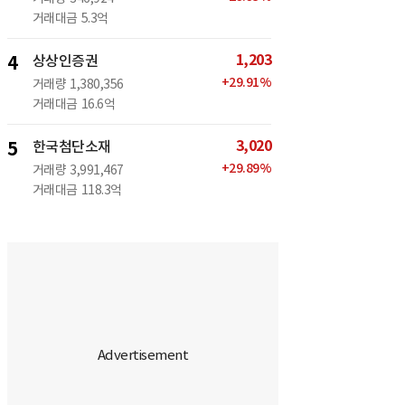
거래대금
5.3억
1,203
4
상상인증권
+
29.91
%
거래량
1,380,356
거래대금
16.6억
3,020
5
한국첨단소재
+
29.89
%
거래량
3,991,467
거래대금
118.3억