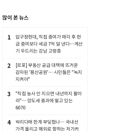
많이 본 뉴스
1
압구정현대, 직접 증여가 매각 후 현
금 증여보다 세금 7억 덜 낸다…계산
기 두드리는 강남 고령층
2
[르포] 부동산 공급 대책에 뜨거운
감자된 '용산공원'… 시민들은 "녹지
지켜야"
3
"직접 농사 안 지으면 내년까지 팔아
라"… 양도세 중과에 떨고 있는
6070
4
박리다매 한계 부딪혔나… 국내선
가격 올리고 해외로 향하는 저가커