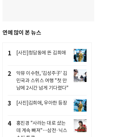
연예 많이 본 뉴스
1
[사진]청담동에 뜬 김희애
2
악뮤 이수현, '김성주子' 김
민국과 스위스 여행 "첫 만
남에 2시간 넘게 기다렸다"
3
[사진]김희애, 우아한 등장
4
홍진경 "사라는 대로 샀는
데 계속 빠져"…삼전·닉스