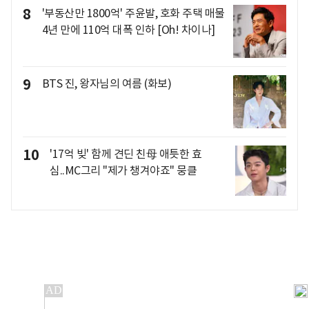
8
'부동산만 1800억' 주윤발, 호화 주택 매물
4년 만에 110억 대폭 인하 [Oh! 차이나]
9
BTS 진, 왕자님의 여름 (화보)
10
'17억 빚' 함께 견딘 친母 애틋한 효
심..MC그리 "제가 챙겨야죠" 뭉클