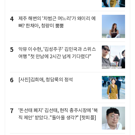
4
제주 해변의 '차범근 며느리'가 왜이리 예
뻐? 한채아, 청량미 뿜뿜
5
악뮤 이수현, '김성주子' 김민국과 스위스
여행 "첫 만남에 2시간 넘게 기다렸다"
6
[사진]김희애, 청담룩의 정석
7
'돈선태 폐지' 김선태, 현직 충주시장에 '복
직 제안' 받았다.."돌아올 생각?" [핫피플]