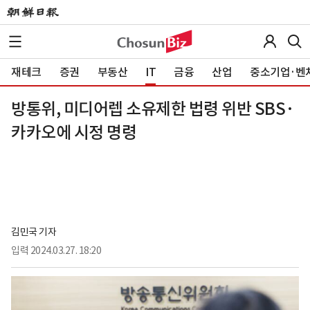
재테크
증권
부동산
IT
금융
산업
중소기업·벤
방통위, 미디어렙 소유제한 법령 위반 SBS·
카카오에 시정 명령
김민국 기자
입력
2024.03.27. 18:20