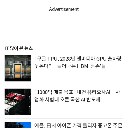
IT 많이 본 뉴스
"구글 TPU, 2028년 엔비디아 GPU 출하량
웃돈다"… 늘어나는 HBM '큰손'들
"1000억 매출 목표" 내건 퓨리오사AI…사
업화 시험대 오른 국산 AI 반도체
애플, 日서 아이폰 가격 올리자 중고폰 주문