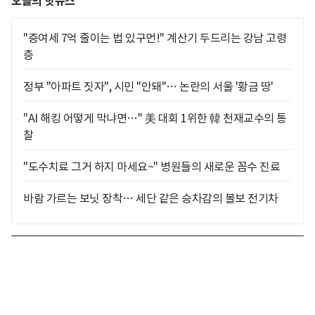
오늘의 핫뉴스
"증여세 7억 줄이는 법 있구먼!" 계산기 두드리는 강남 고령
층
정부 "아파트 짓자", 시민 "안돼"… 논란의 서울 '황금 땅'
"AI 해킹 어떻게 막냐면…" 美 대회 1위한 韓 천재교수의 통
찰
"도수치료 그거 하지 마세요~" 병원들의 새로운 꼼수 진료
바람 가르는 보닛 장착… 세단 같은 승차감의 볼보 전기차