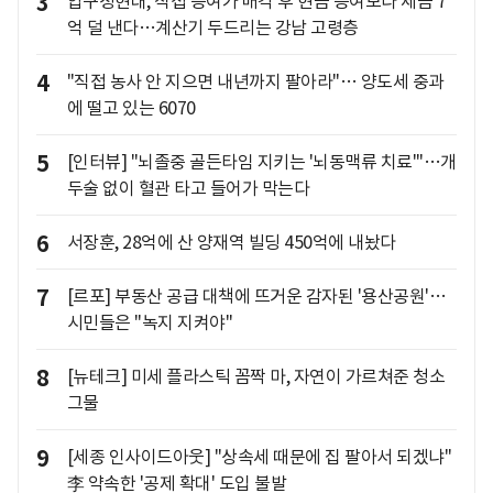
3
압구정현대, 직접 증여가 매각 후 현금 증여보다 세금 7
억 덜 낸다…계산기 두드리는 강남 고령층
4
"직접 농사 안 지으면 내년까지 팔아라"… 양도세 중과
에 떨고 있는 6070
5
[인터뷰] "뇌졸중 골든타임 지키는 '뇌동맥류 치료'"…개
두술 없이 혈관 타고 들어가 막는다
6
서장훈, 28억에 산 양재역 빌딩 450억에 내놨다
7
[르포] 부동산 공급 대책에 뜨거운 감자된 '용산공원'…
시민들은 "녹지 지켜야"
8
[뉴테크] 미세 플라스틱 꼼짝 마, 자연이 가르쳐준 청소
그물
9
[세종 인사이드아웃] "상속세 때문에 집 팔아서 되겠냐"
李 약속한 '공제 확대' 도입 불발