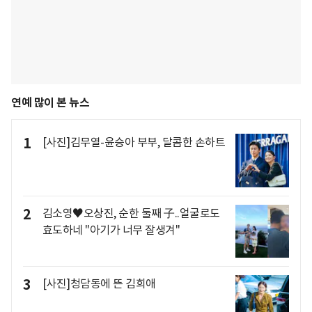
연예 많이 본 뉴스
1
[사진]김무열-윤승아 부부, 달콤한 손하트
2
김소영♥오상진, 순한 둘째 子..얼굴로도
효도하네 "아기가 너무 잘생겨"
3
[사진]청담동에 뜬 김희애