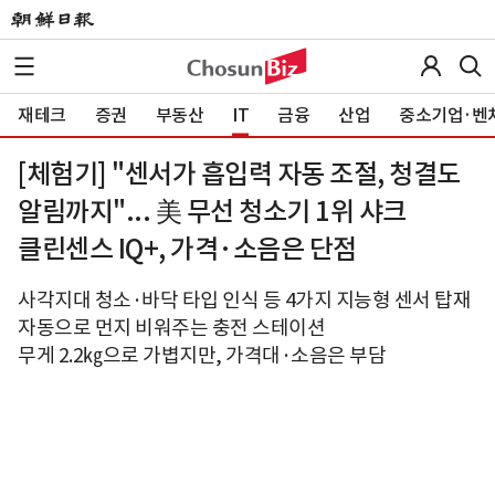
재테크
증권
부동산
IT
금융
산업
중소기업·벤
[체험기] "센서가 흡입력 자동 조절, 청결도
알림까지"... 美 무선 청소기 1위 샤크
클린센스 IQ+, 가격·소음은 단점
사각지대 청소·바닥 타입 인식 등 4가지 지능형 센서 탑재
자동으로 먼지 비워주는 충전 스테이션
무게 2.2㎏으로 가볍지만, 가격대·소음은 부담