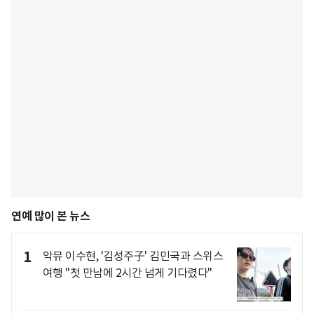
연예 많이 본 뉴스
1
악뮤 이수현, '김성주子' 김민국과 스위스
여행 "첫 만남에 2시간 넘게 기다렸다"