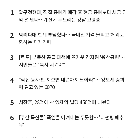
1
압구정현대, 직접 증여가 매각 후 현금 증여보다 세금 7
억 덜 낸다…계산기 두드리는 강남 고령층
2
박리다매 한계 부딪혔나… 국내선 가격 올리고 해외로
향하는 저가커피
3
[르포] 부동산 공급 대책에 뜨거운 감자된 '용산공원'…
시민들은 "녹지 지켜야"
4
"직접 농사 안 지으면 내년까지 팔아라"… 양도세 중과
에 떨고 있는 6070
5
서장훈, 28억에 산 양재역 빌딩 450억에 내놨다
6
[주간 특산물] 폭염을 이겨내는 푸릇함… '대관령 배추·
무'