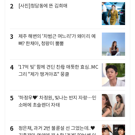
2
[사진]청담동에 뜬 김희애
3
제주 해변의 '차범근 며느리'가 왜이리 예
뻐? 한채아, 청량미 뿜뿜
4
'17억 빚' 함께 견딘 친母 애틋한 효심..MC
그리 "제가 챙겨야죠" 뭉클
5
'하정우♥' 차정원, 빛나는 반지 자랑…민
소매에 초슬렌더 자태
6
정은채, 과거 2번 불륜설 선 그었는데..♥