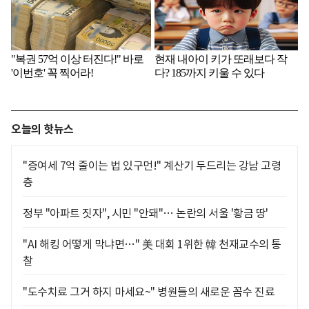
오늘의 핫뉴스
"증여세 7억 줄이는 법 있구먼!" 계산기 두드리는 강남 고령
층
정부 "아파트 짓자", 시민 "안돼"… 논란의 서울 '황금 땅'
"AI 해킹 어떻게 막냐면…" 美 대회 1위한 韓 천재교수의 통
찰
"도수치료 그거 하지 마세요~" 병원들의 새로운 꼼수 진료