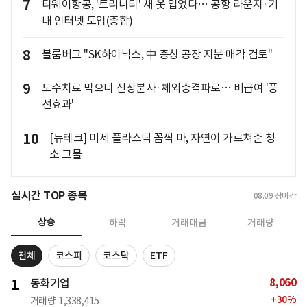
7
티웨이항공, '트리니티' 새 옷 입었다… 공항 라운지·기
내 인터넷 도입(종합)
8
블룸버그 "SK하이닉스, 中 충칭 공장 지분 매각 검토"
9
도수치료 막으니 신장분사·체외충격파로… 비급여 '풍
선효과'
10
[뉴테크] 미세 플라스틱 꼼짝 마, 자연이 가르쳐준 청
소 그물
실시간 TOP 종목
08.09
장마감
상승
하락
거래대금
거래량
전체
코스피
코스닥
ETF
8,060
1
동화기업
+
30
%
거래량
1,338,415