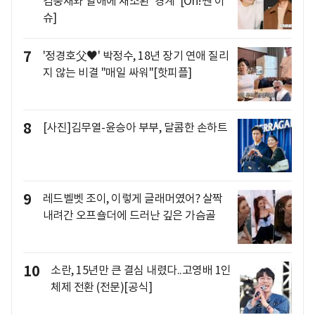
김충재와 열애에 재소환 '경계' [Oh!쎈 이
슈]
7
'정경호父♥' 박정수, 18년 장기 연애 질리
지 않는 비결 "매일 싸워"[핫피플]
8
[사진]김무열-윤승아 부부, 달콤한 손하트
9
레드벨벳 조이, 이렇게 글래머였어? 살짝
내려간 오프숄더에 드러난 깊은 가슴골
10
소란, 15년만 큰 결심 내렸다..고영배 1인
체제 전환 (전문)[공식]