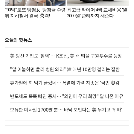
오늘의 핫뉴스
美 방산 기업도 '깜짝'… K조선, 美 배 띄울 구원투수로 등장
"말 어눌하면 빨리 병원 와라" 韓 매년 10만명 걸리는 질환
휴가철에 회 먹기 글렀네… 폭염에 가격 치솟은 '국민 횟감'
반도체도 쭉쭉 빠진 증시… "외인이 우리 희망" 말 나온 이유
보유한 미사일 1700발 뿐… 바닥 보인다는 美 무기고 '위태'