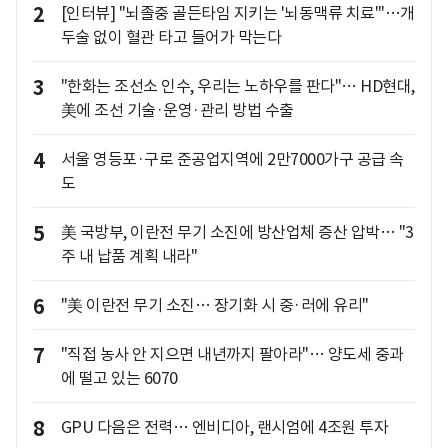
2
[인터뷰] "뇌졸중 골든타임 지키는 '뇌동맥류 치료'"…개
두술 없이 혈관 타고 들어가 막는다
3
"한화는 조선소 인수, 우리는 노하우를 판다"… HD현대,
美에 조선 기술·운영·관리 방법 수출
4
서울 영등포·구로 준공업지역에 2만7000가구 공급 속
도
5
美 국방부, 이란전 무기 소진에 방산업체 증산 압박… "3
주 내 납품 계획 내라"
6
"美 이란전 무기 소진… 장기화 시 중·러에 유리"
7
"직접 농사 안 지으면 내년까지 팔아라"… 양도세 중과
에 떨고 있는 6070
8
GPU 다음은 전력… 엔비디아, 랜시엄에 4조원 투자