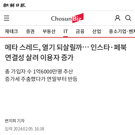
재테크
증권
부동산
IT
금융
산업
중소기업·벤
메타 스레드, 열기 되살릴까… 인스타·페북
연결성 살려 이용자 증가
총 가입자 수 1억6000만명 추산
증가세 주춤했다가 연말부터 반등
변지희 기자
입력
2024.02.05. 16:38