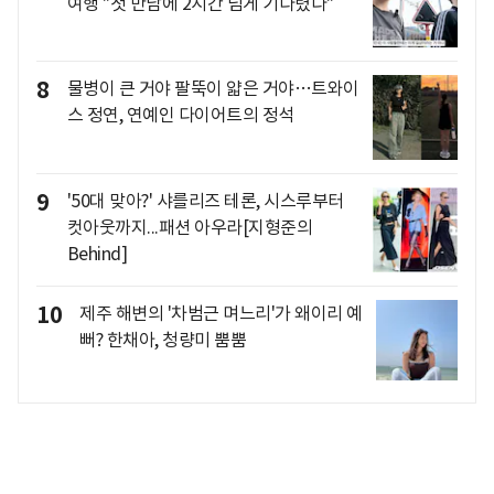
여행 "첫 만남에 2시간 넘게 기다렸다"
8
물병이 큰 거야 팔뚝이 얇은 거야…트와이
스 정연, 연예인 다이어트의 정석
9
'50대 맞아?' 샤를리즈 테론, 시스루부터
컷아웃까지...패션 아우라[지형준의
Behind]
10
제주 해변의 '차범근 며느리'가 왜이리 예
뻐? 한채아, 청량미 뿜뿜