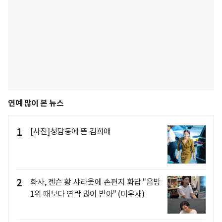
연예 많이 본 뉴스
1
[사진]청담동에 뜬 김희애
2
화사, 젠슨 황 샤라웃에 손편지 화답 "음방
1위 때보다 연락 많이 받아" (미우새)