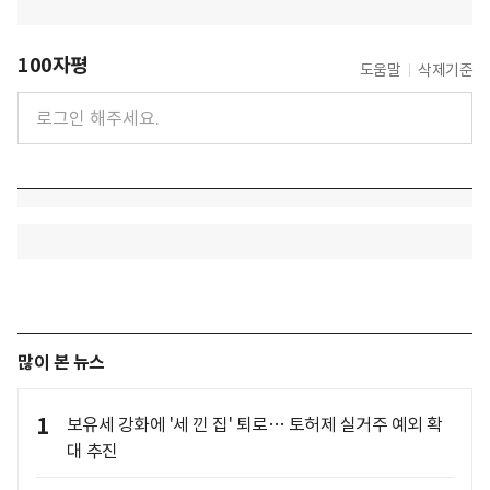
100자평
도움말
삭제기준
많이 본 뉴스
1
보유세 강화에 '세 낀 집' 퇴로… 토허제 실거주 예외 확
대 추진