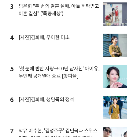
3
방은희 "두 번의 결혼 실패..아들 허락받고
이혼 결심" ('특종세상')
4
[사진]김희애, 우아한 미소
5
'첫 눈에 반한 사랑→10년 남사친' 아이유,
두번째 공개열애 종료 [핫피플]
6
[사진]김희애, 청담룩의 정석
7
악뮤 이수현, '김성주子' 김민국과 스위스