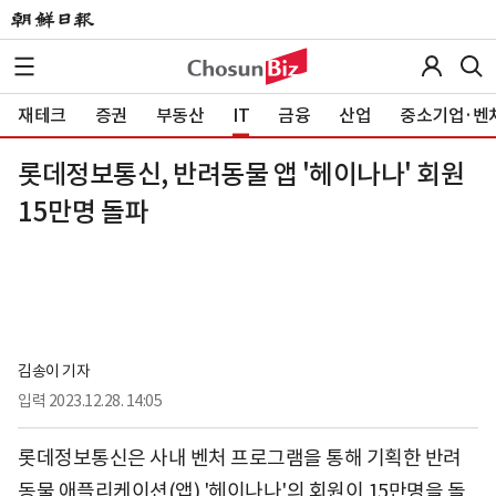
재테크
증권
부동산
IT
금융
산업
중소기업·벤
롯데정보통신, 반려동물 앱 '헤이나나' 회원
15만명 돌파
김송이 기자
입력
2023.12.28. 14:05
롯데정보통신은 사내 벤처 프로그램을 통해 기획한 반려
동물 애플리케이션(앱) '헤이나나'의 회원이 15만명을 돌