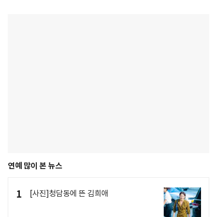
연예 많이 본 뉴스
1
[사진]청담동에 뜬 김희애