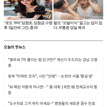
오늘의 핫뉴스
"증여세 7억 줄이는 법 있구먼!" 계산기 두드리는 강남 고령
층
정부 "아파트 짓자", 시민 "안돼"… 논란의 서울 '황금 땅'
"AI 해킹 어떻게 막냐면…" 美 대회 1위한 韓 천재교수의 통
찰
"도수치료 그거 하지 마세요~" 병원들의 새로운 꼼수 진료