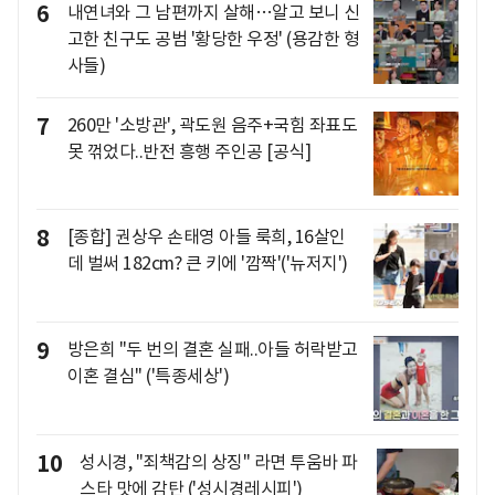
6
내연녀와 그 남편까지 살해…알고 보니 신
고한 친구도 공범 '황당한 우정' (용감한 형
사들)
7
260만 '소방관', 곽도원 음주+국힘 좌표도
못 꺾었다..반전 흥행 주인공 [공식]
8
[종합] 권상우 손태영 아들 룩희, 16살인
데 벌써 182cm? 큰 키에 '깜짝'('뉴저지')
9
방은희 "두 번의 결혼 실패..아들 허락받고
이혼 결심" ('특종세상')
10
성시경, "죄책감의 상징" 라면 투움바 파
스타 맛에 감탄 ('성시경레시피')