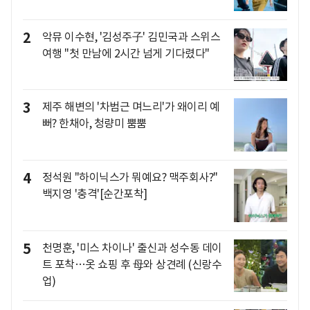
2
악뮤 이수현, '김성주子' 김민국과 스위스
여행 "첫 만남에 2시간 넘게 기다렸다"
3
제주 해변의 '차범근 며느리'가 왜이리 예
뻐? 한채아, 청량미 뿜뿜
4
정석원 "하이닉스가 뭐예요? 맥주회사?"
백지영 '충격'[순간포착]
5
천명훈, '미스 차이나' 출신과 성수동 데이
트 포착…옷 쇼핑 후 母와 상견례 (신랑수
업)