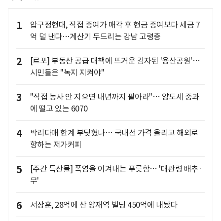
1
압구정현대, 직접 증여가 매각 후 현금 증여보다 세금 7
억 덜 낸다…계산기 두드리는 강남 고령층
2
[르포] 부동산 공급 대책에 뜨거운 감자된 '용산공원'…
시민들은 "녹지 지켜야"
3
"직접 농사 안 지으면 내년까지 팔아라"… 양도세 중과
에 떨고 있는 6070
4
박리다매 한계 부딪혔나… 국내선 가격 올리고 해외로
향하는 저가커피
5
[주간 특산물] 폭염을 이겨내는 푸릇함… '대관령 배추·
무'
6
서장훈, 28억에 산 양재역 빌딩 450억에 내놨다