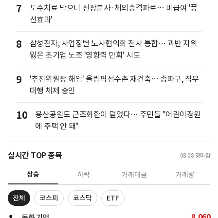
7
도수치료 막으니 신장분사·체외충격파로… 비급여 '풍
선효과'
8
삼성전자, 사업장별 노사협의회 전사 통합… 과반 지위
잃은 초기업 노조 '영향력 만회' 시도
9
'추진위원장 해임' 올림픽선수촌 재건축… 송파구, 직무
대행 체제 승인
10
용산공원도 근조화환이 덮었다… 주민들 "어린이정원
에 주택 안 돼"
실시간 TOP 종목
08.08
장마감
상승
하락
거래대금
거래량
전체
코스피
코스닥
ETF
8,060
동화기업