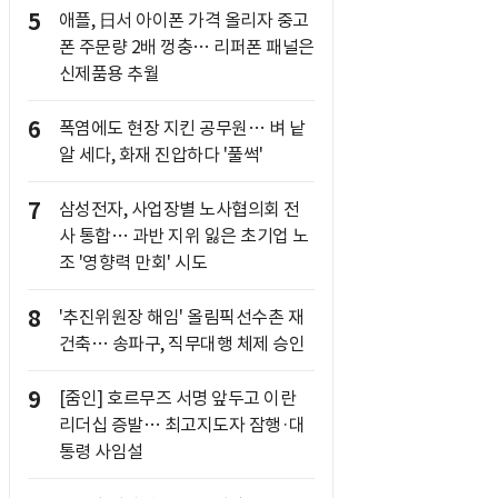
5
애플, 日서 아이폰 가격 올리자 중고
폰 주문량 2배 껑충… 리퍼폰 패널은
신제품용 추월
6
폭염에도 현장 지킨 공무원… 벼 낱
알 세다, 화재 진압하다 '풀썩'
7
삼성전자, 사업장별 노사협의회 전
사 통합… 과반 지위 잃은 초기업 노
조 '영향력 만회' 시도
8
'추진위원장 해임' 올림픽선수촌 재
건축… 송파구, 직무대행 체제 승인
9
[줌인] 호르무즈 서명 앞두고 이란
리더십 증발… 최고지도자 잠행·대
통령 사임설