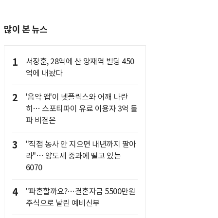
많이 본 뉴스
1
서장훈, 28억에 산 양재역 빌딩 450
억에 내놨다
2
'음악 앱'이 넷플릭스와 어깨 나란
히… 스포티파이 유료 이용자 3억 돌
파 비결은
3
"직접 농사 안 지으면 내년까지 팔아
라"… 양도세 중과에 떨고 있는
6070
4
"파혼할까요?…결혼자금 5500만원
주식으로 날린 예비신부