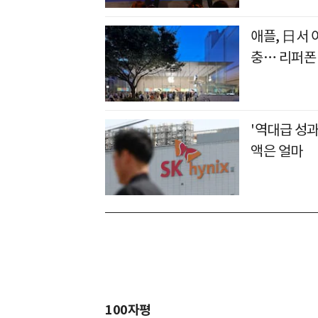
애플, 日서 
충… 리퍼폰
'역대급 성과
액은 얼마
100자평