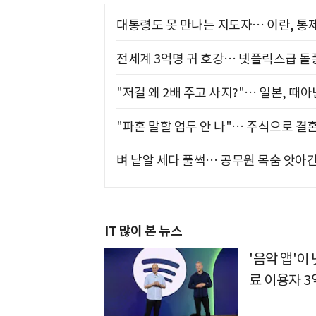
대통령도 못 만나는 지도자… 이란, 통
전세계 3억명 귀 호강… 넷플릭스급 돌
"저걸 왜 2배 주고 사지?"… 일본, 때
"파혼 말할 엄두 안 나"… 주식으로 결
벼 낱알 세다 풀썩… 공무원 목숨 앗아간
IT 많이 본 뉴스
'음악 앱'
료 이용자 3