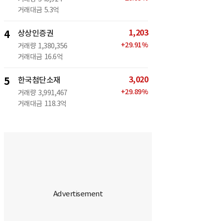
거래대금
5.3억
1,203
4
상상인증권
+
29.91
%
거래량
1,380,356
거래대금
16.6억
3,020
5
한국첨단소재
+
29.89
%
거래량
3,991,467
거래대금
118.3억