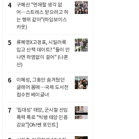
4
구혜선 "연애할 생각 없
어…스트레스 받으려고 하
는 행위 같아"(하입보이스
카웃)
5
류혜영X고경표, 시밀러룩
입고 산책 데이트? "둘이 만
나면 하염없이 걸어" (나혼
산)
6
이혜성, 그동안 숨겨뒀던
글래머 몸매…국제 도서전
접수한 베이글녀
7
'집대성' 태양, 군시절 선임
폭력 폭로 "빅뱅 태양 인증
강요"[Oh!쎈 포인트]