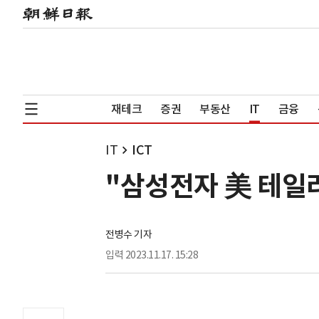
재테크
증권
부동산
IT
금융
IT
ICT
"삼성전자 美 테일러
전병수 기자
입력
2023.11.17. 15:28