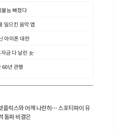
제불능 빠졌다
풍 일으킨 음악 앱
아닌 아이폰 대란
혼자금 다 날린 女
 60년 관행
이 넷플릭스와 어깨 나란히… 스포티파이 유
억 돌파 비결은