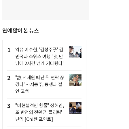
연예 많이 본 뉴스
1
악뮤 이수현, '김성주子' 김
민국과 스위스 여행 "첫 만
남에 2시간 넘게 기다렸다"
2
"故 서세원 떠난 뒤 연락 끊
겼다"…서동주, 동생과 절
연 고백
3
"비현설적인 힘줄" 정해인,
또 반전의 전완근 '플러팅'
난리 [Oh!쎈 포인트]