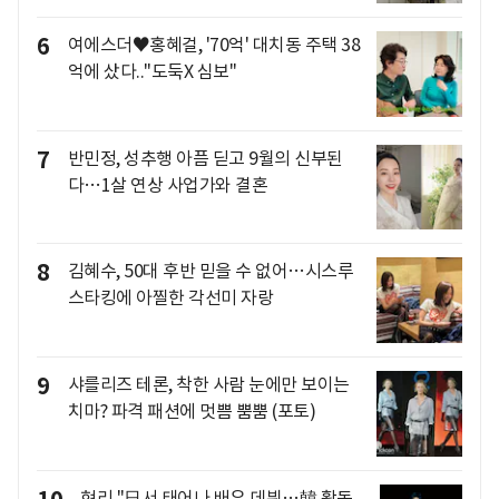
6
여에스더♥홍혜걸, '70억' 대치동 주택 38
억에 샀다.."도둑X 심보"
7
반민정, 성추행 아픔 딛고 9월의 신부된
다…1살 연상 사업가와 결혼
8
김혜수, 50대 후반 믿을 수 없어…시스루
스타킹에 아찔한 각선미 자랑
9
샤를리즈 테론, 착한 사람 눈에만 보이는
치마? 파격 패션에 멋쁨 뿜뿜 (포토)
현리 "日서 태어나 배우 데뷔…韓 활동