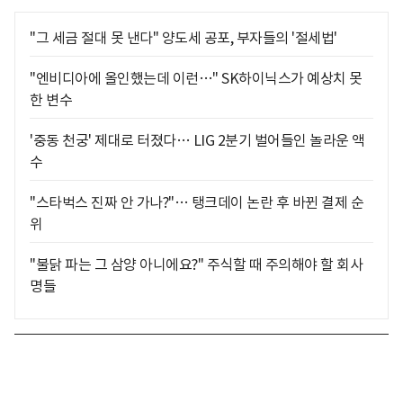
"그 세금 절대 못 낸다" 양도세 공포, 부자들의 '절세법'
"엔비디아에 올인했는데 이런…" SK하이닉스가 예상치 못
한 변수
'중동 천궁' 제대로 터졌다… LIG 2분기 벌어들인 놀라운 액
수
"스타벅스 진짜 안 가나?"… 탱크데이 논란 후 바뀐 결제 순
위
"불닭 파는 그 삼양 아니에요?" 주식할 때 주의해야 할 회사
명들