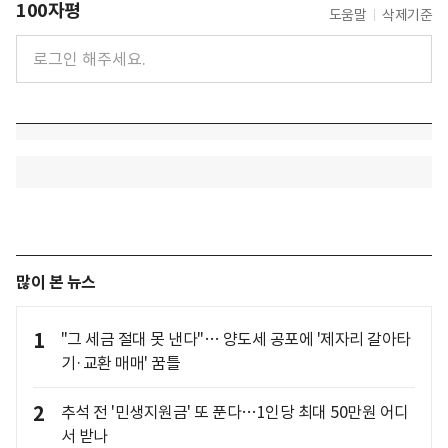
100자평
도움말
삭제기준
많이 본 뉴스
1
"그 세금 절대 못 낸다"… 양도세 공포에 '제자리 갈아타
기·교환 매매' 꿈틀
2
추석 전 '민생지원금' 또 푼다…1인당 최대 50만원 어디
서 받나