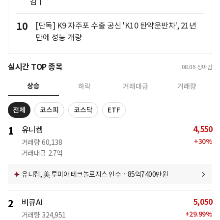
감↑
10
[단독] K9 자주포 수출 공신 'K10 탄약운반차', 21년
만에 성능 개량
실시간 TOP 종목
08.06
장마감
상승
하락
거래대금
거래량
전체
코스피
코스닥
ETF
4,550
1
유니켐
+
30
%
거래량
60,138
거래대금
2.7억
유니켐, 美 루미아 테크놀로지스 인수…85억7400만원
5,050
2
비큐AI
+
29.99
%
거래량
324,951