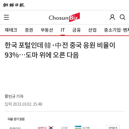
재테크
증권
부동산
IT
금융
산업
중소기업·벤
한국 포털인데 韓·中전 중국 응원 비율이
93%…도마 위에 오른 다음
황민규 기자
입력
2023.10.02. 15:48