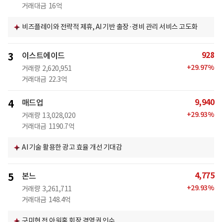
거래대금
16억
비즈플레이와 전략적 제휴, AI 기반 출장·경비 관리 서비스 고도화
928
3
이스트에이드
+
29.97
%
거래량
2,620,951
거래대금
22.3억
9,940
4
매드업
+
29.93
%
거래량
13,028,020
거래대금
1190.7억
AI 기술 활용한 광고 효율 개선 기대감
4,775
5
본느
+
29.93
%
거래량
3,261,711
거래대금
148.4억
구미현 전 아워홈 회장 경영권 인수