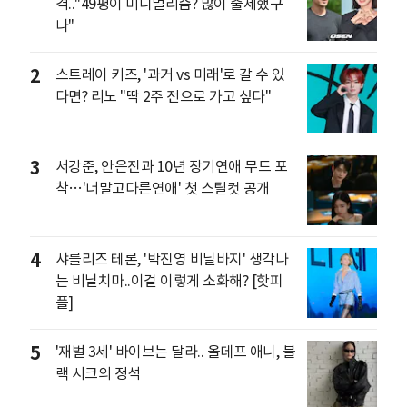
격.."49평이 미니멀리즘? 많이 출세했구
나"
2
스트레이 키즈, '과거 vs 미래'로 갈 수 있
다면? 리노 "딱 2주 전으로 가고 싶다"
3
서강준, 안은진과 10년 장기연애 무드 포
착…'너말고다른연애' 첫 스틸컷 공개
4
샤를리즈 테론, '박진영 비닐바지' 생각나
는 비닐치마..이걸 이렇게 소화해? [핫피
플]
5
'재벌 3세' 바이브는 달라.. 올데프 애니, 블
랙 시크의 정석