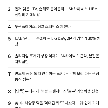
3
먼저 맺은 LTA, 손해로 돌아올까… SK하이닉스, HBM
선점의 기회비용
4
투썸플레이스, 정말 스타벅스 제쳤나
5
UAE '천궁Ⅱ' 수출에… LIG D&A, 2분기 영업익 30% 성
장
6
솔리다임 쪼개기 상장 악재?... SK하이닉스 급락, 본질은
차익실현
7
반도체 공장 통째 인수하는 노키아… "메모리 다음은 광
통신 병목"
8
[단독] 부대찌개·보쌈 프랜차이즈 '놀부' 기업회생 신청
9
美, 中 태양광 막을 '역대급 카드' 내놨다… 韓 업계 기대