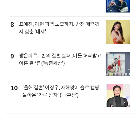
8
표예진, 이런 파격 노출까지..반전 매력까
지 갖춘 '대세'
9
방은희 "두 번의 결혼 실패..아들 허락받고
이혼 결심" ('특종세상')
10
'올해 결혼' 이장우, 새해맞이 솔로 캠핑
돌아온 '가루 왕자' ('나혼산')