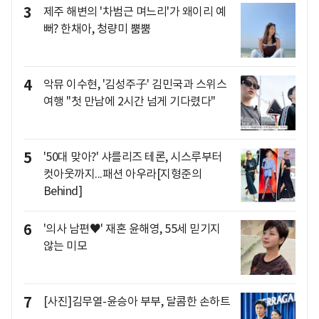
3
제주 해변의 '차범근 며느리'가 왜이리 예
뻐? 한채아, 청량미 뿜뿜
4
악뮤 이수현, '김성주子' 김민국과 스위스
여행 "첫 만남에 2시간 넘게 기다렸다"
5
'50대 맞아?' 샤를리즈 테론, 시스루부터
컷아웃까지...패션 아우라[지형준의
Behind]
6
'의사 남편♥' 재혼 윤해영, 55세 믿기지
않는 미모
7
[사진]김무열-윤승아 부부, 달콤한 손하트