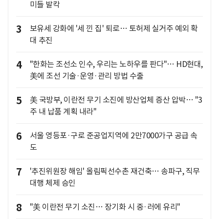
미들 발칵
3
보유세 강화에 '세 낀 집' 퇴로… 토허제 실거주 예외 확
대 추진
4
"한화는 조선소 인수, 우리는 노하우를 판다"… HD현대,
美에 조선 기술·운영·관리 방법 수출
5
美 국방부, 이란전 무기 소진에 방산업체 증산 압박… "3
주 내 납품 계획 내라"
6
서울 영등포·구로 준공업지역에 2만7000가구 공급 속
도
7
'추진위원장 해임' 올림픽선수촌 재건축… 송파구, 직무
대행 체제 승인
8
"美 이란전 무기 소진… 장기화 시 중·러에 유리"