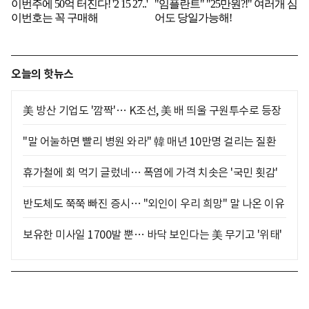
오늘의 핫뉴스
美 방산 기업도 '깜짝'… K조선, 美 배 띄울 구원투수로 등장
"말 어눌하면 빨리 병원 와라" 韓 매년 10만명 걸리는 질환
휴가철에 회 먹기 글렀네… 폭염에 가격 치솟은 '국민 횟감'
반도체도 쭉쭉 빠진 증시… "외인이 우리 희망" 말 나온 이유
보유한 미사일 1700발 뿐… 바닥 보인다는 美 무기고 '위태'