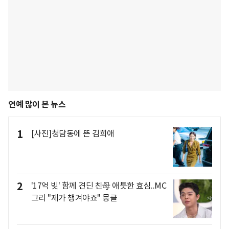
연예 많이 본 뉴스
1
[사진]청담동에 뜬 김희애
2
'17억 빚' 함께 견딘 친母 애틋한 효심..MC
그리 "제가 챙겨야죠" 뭉클