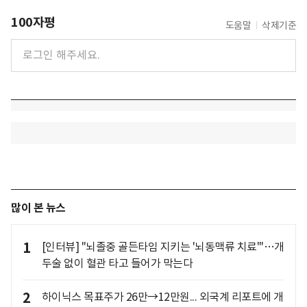
100자평
도움말
삭제기준
많이 본 뉴스
1
[인터뷰] "뇌졸중 골든타임 지키는 '뇌동맥류 치료'"…개
두술 없이 혈관 타고 들어가 막는다
2
하이닉스 목표주가 26만→12만원... 외국계 리포트에 개