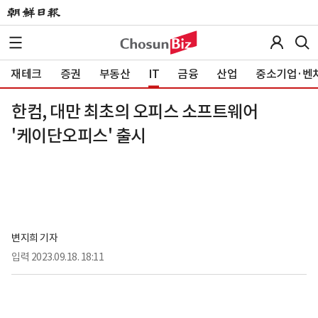
재테크
증권
부동산
IT
금융
산업
중소기업·벤
한컴, 대만 최초의 오피스 소프트웨어
'케이단오피스' 출시
변지희 기자
입력
2023.09.18. 18:11