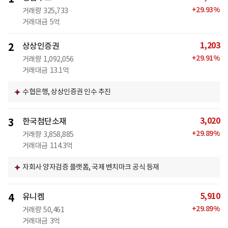
+
29.93
%
거래량
325,733
거래대금
5억
1,203
2
상상인증권
+
29.91
%
거래량
1,092,056
거래대금
13.1억
수협은행, 상상인증권 인수 추진
3,020
3
한국첨단소재
+
29.89
%
거래량
3,858,885
거래대금
114.3억
자회사 양자검증 플랫폼, 국제 벤치마크 공식 등재
5,910
4
유니켐
+
29.89
%
거래량
50,461
거래대금
3억