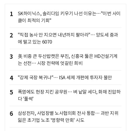
1
SK하이닉스, 솔리다임 키우기 나선 이유는…"이번 사이
클이 최적의 기회"
2
"직접 농사 안 지으면 내년까지 팔아라"… 양도세 중과
에 떨고 있는 6070
3
美 비중 큰 두산밥캣은 부진, 신흥국 뚫은 HD건설기계
는 선전… 시장 전략에 엇갈린 희비
4
"강제 국장 복귀냐"… ISA 세제 개편에 투자자 불만
5
폭염에도 현장 지킨 공무원… 벼 낱알 세다, 화재 진압하
다 '풀썩'
6
삼성전자, 사업장별 노사협의회 전사 통합… 과반 지위
잃은 초기업 노조 '영향력 만회' 시도