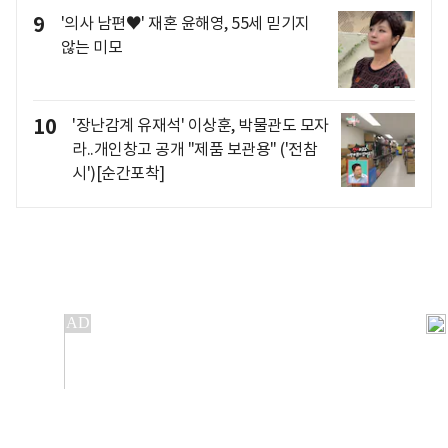
9
'의사 남편♥' 재혼 윤해영, 55세 믿기지
않는 미모
10
'장난감계 유재석' 이상훈, 박물관도 모자
라..개인창고 공개 "제품 보관용" ('전참
시')[순간포착]
개인정보처리방침
앱설치(Android)
본 사이트의 주가 시세정보는 정보 제공 목적이며, 오류가