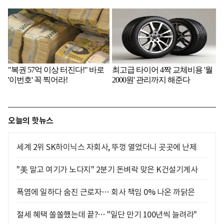
오늘의 핫뉴스
세계 2위 SK하이닉스 자회사, 뚜껑 열었더니 곳곳에 난제
"美 말고 여기가 노다지" 2분기 돈벼락 맞은 K건설기계사
폭염에 일하다 숨진 근로자… 회사 책임 0% 나온 까닭은
절세 혜택 쏠쏠했는데 끝?… "일단 만기 100년씩 늘려라"