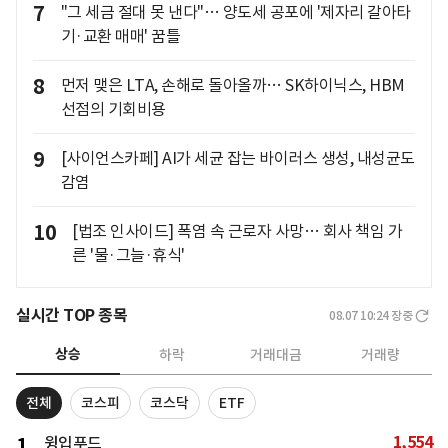
7
"그 세금 절대 못 낸다"… 양도세 공포에 '제자리 갈아타
기·교환 매매' 꿈틀
8
먼저 맺은 LTA, 손해로 돌아올까… SK하이닉스, HBM
선점의 기회비용
9
[사이언스카페] AI가 세균 잡는 바이러스 생성, 내성균도
감염
10
[법조 인사이드] 폭염 속 근로자 사망… 회사 책임 가
른 '물·그늘·휴식'
실시간 TOP 종목
08.07 10:24
장중
상승
하락
거래대금
거래량
전체
코스피
코스닥
ETF
1,554
1
윙입푸드