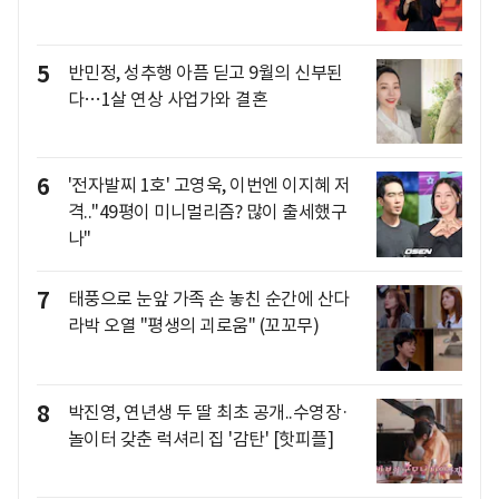
5
반민정, 성추행 아픔 딛고 9월의 신부된
다…1살 연상 사업가와 결혼
6
'전자발찌 1호' 고영욱, 이번엔 이지혜 저
격.."49평이 미니멀리즘? 많이 출세했구
나"
7
태풍으로 눈앞 가족 손 놓친 순간에 산다
라박 오열 "평생의 괴로움" (꼬꼬무)
8
박진영, 연년생 두 딸 최초 공개..수영장·
놀이터 갖춘 럭셔리 집 '감탄' [핫피플]