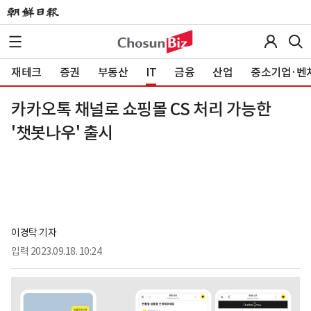
재테크
증권
부동산
IT
금융
산업
중소기업·벤
카카오톡 채널로 쇼핑몰 CS 처리 가능한
'챗봇나우' 출시
이경탁 기자
입력
2023.09.18. 10:24