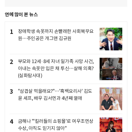
연예 많이 본 뉴스
1
장애학생 속옷까지 손빨래한 사회복무요
원…주인공은 개그맨 김규원
2
부모와 12세·8세 자녀 일가족 사망 사건,
아내는 속옷만 입은 채 투신…살해 의혹?
(실화탐사대)
3
"삼겹살 먹을래요?"…'흑백요리사' 김도
윤 셰프, 배우 김서연과 4년째 열애
4
금해나 "'킬러들의 쇼핑몰'로 여우조연상
수상, 아직도 믿기지 않아"