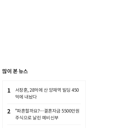
많이 본 뉴스
1
서장훈, 28억에 산 양재역 빌딩 450
억에 내놨다
2
"파혼할까요?…결혼자금 5500만원
주식으로 날린 예비신부