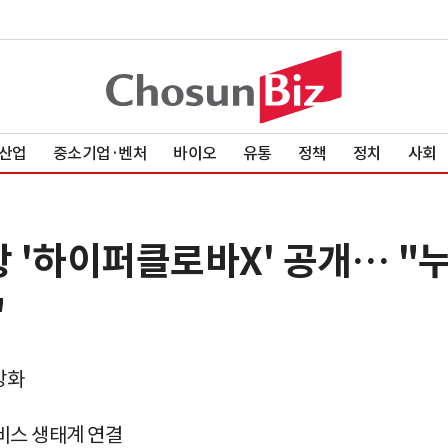
산업
중소기업·벤처
바이오
유통
정책
정치
사회
항 '하이퍼클로바X' 공개… "
"
강화
서비스 생태계 연결