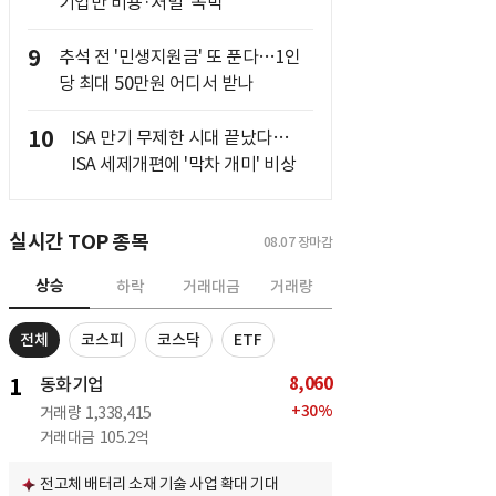
기업만 비용·처벌 '독박'
9
추석 전 '민생지원금' 또 푼다…1인
당 최대 50만원 어디서 받나
10
ISA 만기 무제한 시대 끝났다…
ISA 세제개편에 '막차 개미' 비상
실시간 TOP 종목
08.07
장마감
상승
하락
거래대금
거래량
전체
코스피
코스닥
ETF
8,060
1
동화기업
+
30
%
거래량
1,338,415
거래대금
105.2억
전고체 배터리 소재 기술 사업 확대 기대