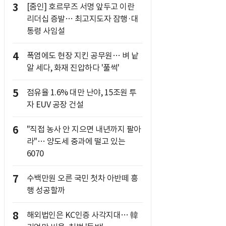
3
[줌인] 호르무즈 서명 앞두고 이란
리더십 증발… 최고지도자 잠행·대
통령 사임설
4
폭염에도 현장 지킨 공무원… 벼 낱
알 세다, 화재 진압하다 '풀썩'
5
점유율 1.6% 대만 난야, 15조원 투
자 EUV 공장 건설
6
"직접 농사 안 지으면 내년까지 팔아
라"… 양도세 중과에 떨고 있는
6070
7
수백만원 오른 국민 첫차 아반떼 흥
행 성공할까
8
해외법인은 KC인증 사각지대… 韓