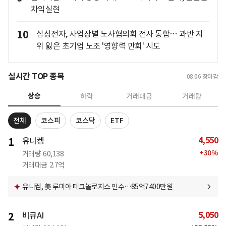
차익실현
10
삼성전자, 사업장별 노사협의회 전사 통합… 과반 지
위 잃은 초기업 노조 '영향력 만회' 시도
실시간 TOP 종목
08.06
장마감
상승
하락
거래대금
거래량
전체
코스피
코스닥
ETF
4,550
1
유니켐
+
30
%
거래량
60,138
거래대금
2.7억
유니켐, 美 루미아 테크놀로지스 인수…85억7400만원
5,050
2
비큐AI