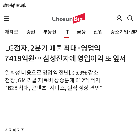
재테크
증권
부동산
IT
금융
산업
중소기업·벤
LG전자, 2분기 매출 최대·영업익
7419억원… 삼성전자에 영업이익 또 앞서
일회성 비용으로 영업익 전년比 6.3% 감소
전장, GM 리콜 재료비 상승분에 612억 적자
"B2B 확대, 콘텐츠·서비스, 질적 성장 견인"
최지희 기자