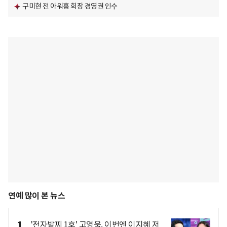
구미현 전 아워홈 회장 경영권 인수
연예 많이 본 뉴스
1
'전자발찌 1호' 고영욱, 이번엔 이지혜 저