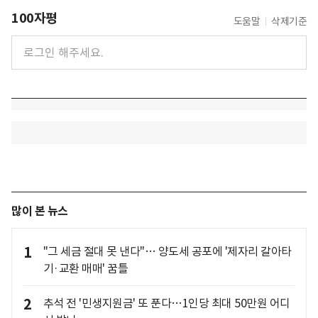
100자평
도움말
삭제기준
많이 본 뉴스
1
"그 세금 절대 못 낸다"… 양도세 공포에 '제자리 갈아타
기·교환 매매' 꿈틀
2
추석 전 '민생지원금' 또 푼다…1인당 최대 50만원 어디