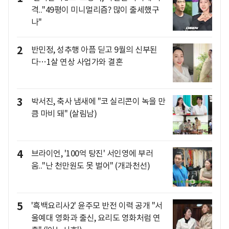
격.."49평이 미니멀리즘? 많이 출세했구
나"
2
반민정, 성추행 아픔 딛고 9월의 신부된
다…1살 연상 사업가와 결혼
3
박서진, 축사 냄새에 "코 실리콘이 녹을 만
큼 마비 돼" (살림남)
4
브라이언, '100억 탕진' 서인영에 부러
움.."난 천만원도 못 벌어" (개과천선)
5
'흑백요리사2' 윤주모 반전 이력 공개 "서
울예대 영화과 출신, 요리도 영화처럼 연