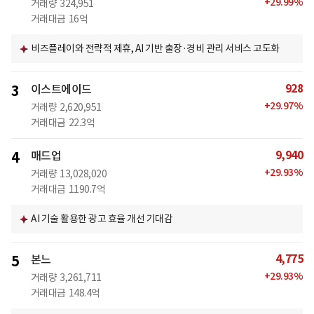
+
29.99
%
거래량
324,951
거래대금
16억
비즈플레이와 전략적 제휴, AI 기반 출장·경비 관리 서비스 고도화
928
3
이스트에이드
+
29.97
%
거래량
2,620,951
거래대금
22.3억
9,940
4
매드업
+
29.93
%
거래량
13,028,020
거래대금
1190.7억
AI 기술 활용한 광고 효율 개선 기대감
4,775
5
본느
+
29.93
%
거래량
3,261,711
거래대금
148.4억