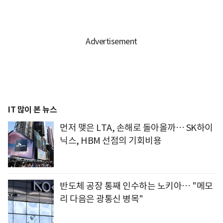
IT 많이 본 뉴스
먼저 맺은 LTA, 손해로 돌아올까… SK하이
닉스, HBM 선점의 기회비용
반도체 공장 통째 인수하는 노키아… "메모
리 다음은 광통신 병목"