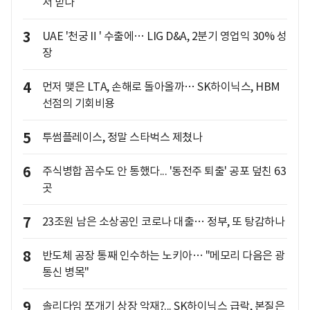
서 받나
3
UAE '천궁Ⅱ' 수출에… LIG D&A, 2분기 영업익 30% 성
장
4
먼저 맺은 LTA, 손해로 돌아올까… SK하이닉스, HBM
선점의 기회비용
5
투썸플레이스, 정말 스타벅스 제쳤나
6
주식병합 꼼수도 안 통했다... '동전주 퇴출' 공포 덮친 63
곳
7
23조원 남은 소상공인 코로나 대출… 정부, 또 탕감하나
8
반도체 공장 통째 인수하는 노키아… "메모리 다음은 광
통신 병목"
9
솔리다임 쪼개기 상장 악재?... SK하이닉스 급락, 본질은