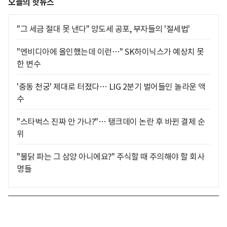
오늘의 핫뉴스
"그 세금 절대 못 낸다" 양도세 공포, 부자들의 '절세법'
"엔비디아에 올인했는데 이런…" SK하이닉스가 예상치 못
한 변수
'중동 천궁' 제대로 터졌다… LIG 2분기 벌어들인 놀라운 액
수
"스타벅스 진짜 안 가나?"… 탱크데이 논란 후 바뀐 결제 순
위
"불닭 파는 그 삼양 아니에요?" 주식할 때 주의해야 할 회사
명들