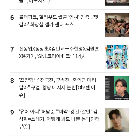
출" ('아노시호')
6
블랙핑크, 할리우드 월클 '인싸' 인증...'멧
갈라' 화장실 셀카 센터 포스
7
신동엽X정상훈X김민교→주현영X김원훈
X윤가이, 'SNL코리아4' 크루 14人
8
'쯔양협박' 전국진, 구속전 "축의금 미리
달라" 구걸..황당 메시지 논란[Oh!쎈 이
슈]
9
'유어 아너' 허남준 "'마약·강간·살인' 김
상혁=쓰레기, 어떻게 봐도 나쁜 놈" [인터
뷰①]