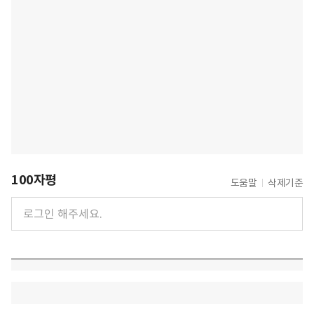
100자평
도움말
삭제기준