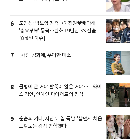
6
조인성·박보영 감격→이장원♥배다해
'승요부부' 등극…한화 19년만 KS 진출
[Oh!쎈 이슈]
7
[사진]김희애, 우아한 미소
8
물병이 큰 거야 팔뚝이 얇은 거야…트와이
스 정연, 연예인 다이어트의 정석
9
순순희 기태, 지난 21일 득남 "살면서 처음
느껴보는 감정 경험했다"