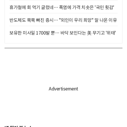
휴가철에 회 먹기 글렀네… 폭염에 가격 치솟은 '국민 횟감'
반도체도 쭉쭉 빠진 증시… "외인이 우리 희망" 말 나온 이유
보유한 미사일 1700발 뿐… 바닥 보인다는 美 무기고 '위태'