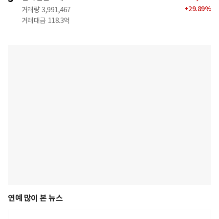
+
29.89
%
거래량
3,991,467
거래대금
118.3억
연예 많이 본 뉴스