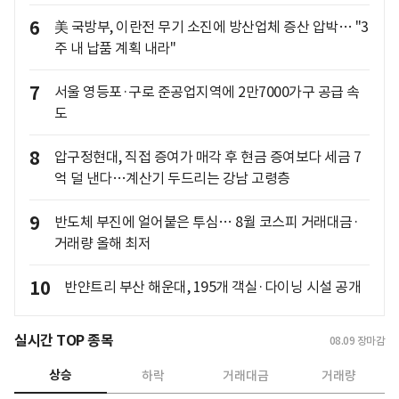
6
美 국방부, 이란전 무기 소진에 방산업체 증산 압박… "3
주 내 납품 계획 내라"
7
서울 영등포·구로 준공업지역에 2만7000가구 공급 속
도
8
압구정현대, 직접 증여가 매각 후 현금 증여보다 세금 7
억 덜 낸다…계산기 두드리는 강남 고령층
9
반도체 부진에 얼어붙은 투심… 8월 코스피 거래대금·
거래량 올해 최저
10
반얀트리 부산 해운대, 195개 객실·다이닝 시설 공개
실시간 TOP 종목
08.09
장마감
상승
하락
거래대금
거래량