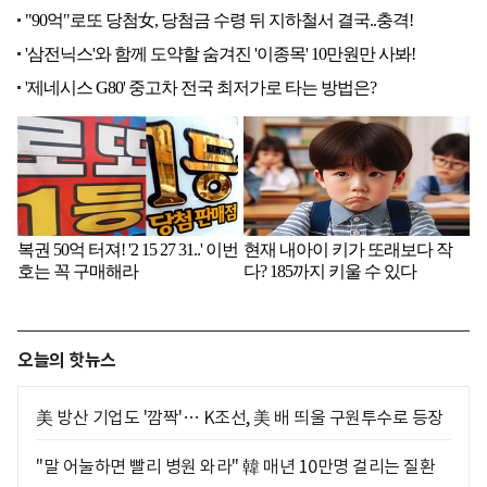
오늘의 핫뉴스
美 방산 기업도 '깜짝'… K조선, 美 배 띄울 구원투수로 등장
"말 어눌하면 빨리 병원 와라" 韓 매년 10만명 걸리는 질환