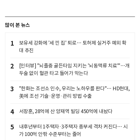
많이 본 뉴스
1
보유세 강화에 '세 낀 집' 퇴로… 토허제 실거주 예외 확
대 추진
2
[인터뷰] "뇌졸중 골든타임 지키는 '뇌동맥류 치료'"…개
두술 없이 혈관 타고 들어가 막는다
3
"한화는 조선소 인수, 우리는 노하우를 판다"… HD현대,
美에 조선 기술·운영·관리 방법 수출
4
서장훈, 28억에 산 양재역 빌딩 450억에 내놨다
5
내후년부터 1주택자·3주택자 종부세 격차 커진다… 시
가 100억 안팎 수준부터는 줄어