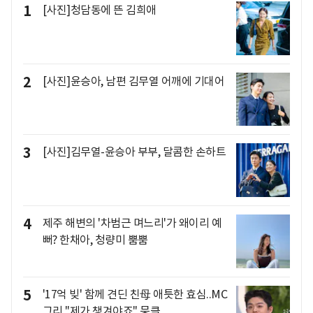
1
[사진]청담동에 뜬 김희애
2
[사진]윤승아, 남편 김무열 어깨에 기대어
3
[사진]김무열-윤승아 부부, 달콤한 손하트
4
제주 해변의 '차범근 며느리'가 왜이리 예
뻐? 한채아, 청량미 뿜뿜
5
'17억 빚' 함께 견딘 친母 애틋한 효심..MC
그리 "제가 챙겨야죠" 뭉클