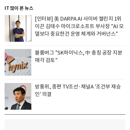
IT 많이 본 뉴스
[인터뷰] 美 DARPA AI 사이버 챌린지 1위
이끈 김태수 마이크로소프트 부사장 "AI 모
델보다 중요한건 운영 체계와 거버넌스"
블룸버그 "SK하이닉스, 中 충칭 공장 지분
매각 검토"
방통위, 종편 TV조선·채널A '조건부 재승
인' 의결