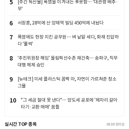
5
[주간 특산물] 폭염을 이겨내는 푸릇함… '대관령 배추·
무'
6
서장훈, 28억에 산 양재역 빌딩 450억에 내놨다
7
폭염에도 현장 지킨 공무원… 벼 낱알 세다, 화재 진압하
다 '풀썩'
8
'추진위원장 해임' 올림픽선수촌 재건축… 송파구, 직무
대행 체제 승인
9
[뉴테크] 미세 플라스틱 꼼짝 마, 자연이 가르쳐준 청소
그물
10
"그 세금 절대 못 낸다"… 양도세 공포에 '제자리 갈아
타기·교환 매매' 꿈틀
실시간 TOP 종목
08.08
장마감