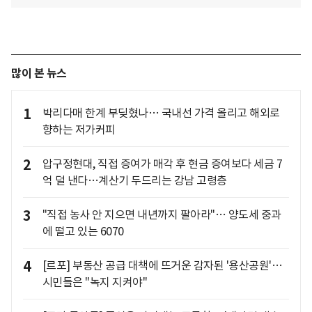
많이 본 뉴스
1
박리다매 한계 부딪혔나… 국내선 가격 올리고 해외로
향하는 저가커피
2
압구정현대, 직접 증여가 매각 후 현금 증여보다 세금 7
억 덜 낸다…계산기 두드리는 강남 고령층
3
"직접 농사 안 지으면 내년까지 팔아라"… 양도세 중과
에 떨고 있는 6070
4
[르포] 부동산 공급 대책에 뜨거운 감자된 '용산공원'…
시민들은 "녹지 지켜야"