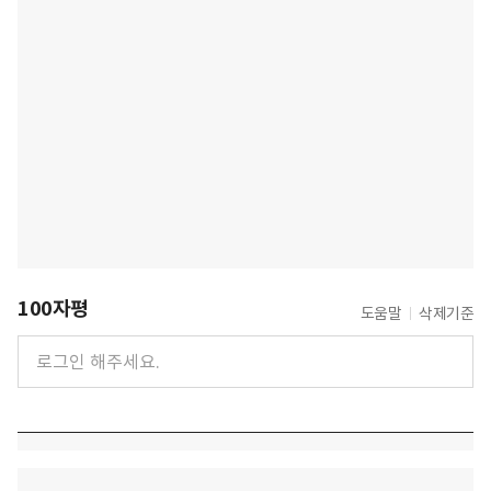
100자평
도움말
삭제기준