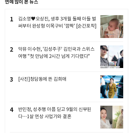
연예 많이 본 뉴스
1
김소영♥오상진, 생후 3개월 둘째 아들 벌
써부터 완성형 이목구비 '깜짝' [순간포착]
2
악뮤 이수현, '김성주子' 김민국과 스위스
여행 "첫 만남에 2시간 넘게 기다렸다"
3
[사진]청담동에 뜬 김희애
4
반민정, 성추행 아픔 딛고 9월의 신부된
다…1살 연상 사업가와 결혼