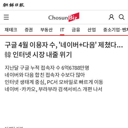
재테크
증권
부동산
IT
금융
산업
중소기업·벤
구글 4월 이용자 수, '네이버+다음' 제쳤다...
韓 인터넷 시장 내줄 위기
지난달 구글 누적 접속자 수 6억6788만명
네이버와 다음 합친 접속자 수보다 많아
인터넷 생태계 중심, PC서 모바일로 빠르게 이동
네이버·카카오, 부랴부랴 검색서비스 개편 나서