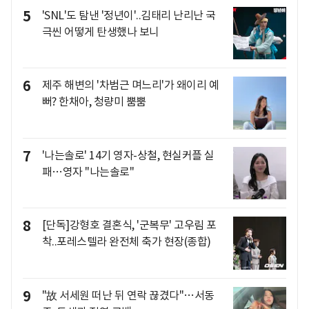
5
'SNL'도 탐낸 '정년이'..김태리 난리난 국
극씬 어떻게 탄생했나 보니
6
제주 해변의 '차범근 며느리'가 왜이리 예
뻐? 한채아, 청량미 뿜뿜
7
'나는솔로' 14기 영자-상철, 현실커플 실
패…영자 "나는솔로"
8
[단독]강형호 결혼식, '군복무' 고우림 포
착..포레스텔라 완전체 축가 현장(종합)
9
"故 서세원 떠난 뒤 연락 끊겼다"…서동