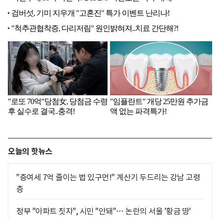
오늘의 핫뉴스
"증여세 7억 줄이는 법 있구먼!" 계산기 두드리는 강남 고령
층
정부 "아파트 짓자", 시민 "안돼"… 논란의 서울 '황금 땅'