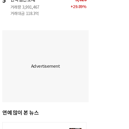
5
+
29.89
%
거래량
3,991,467
거래대금
118.3억
연예 많이 본 뉴스