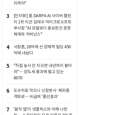
지켜야"
3
[인터뷰] 美 DARPA AI 사이버 챌린
지 1위 이끈 김태수 마이크로소프트
부사장 "AI 모델보다 중요한건 운영
체계와 거버넌스"
4
서장훈, 28억에 산 양재역 빌딩 450
억에 내놨다
5
"직접 농사 안 지으면 내년까지 팔아
라"… 양도세 중과에 떨고 있는
6070
6
도수치료 막으니 신장분사·체외충
격파로… 비급여 '풍선효과'
7
'음악 앱'이 넷플릭스와 어깨 나란