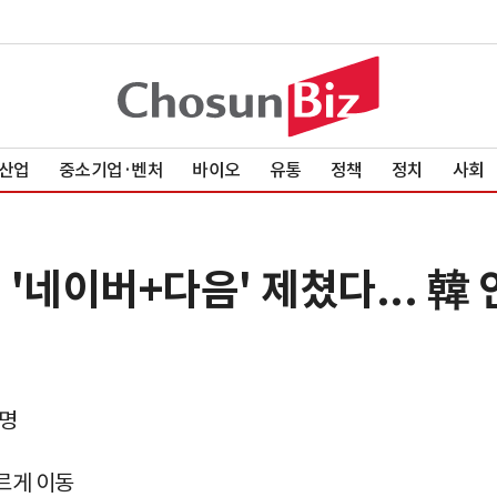
산업
중소기업·벤처
바이오
유통
정책
정치
사회
 '네이버+다음' 제쳤다... 韓
만명
르게 이동