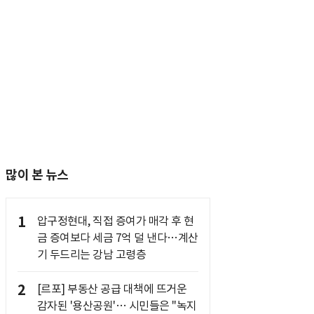
많이 본 뉴스
1
압구정현대, 직접 증여가 매각 후 현
금 증여보다 세금 7억 덜 낸다…계산
기 두드리는 강남 고령층
2
[르포] 부동산 공급 대책에 뜨거운
감자된 '용산공원'… 시민들은 "녹지