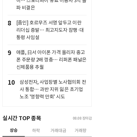
히… 스포티파이 유료 이용자 3억 돌
파 비결은
8
[줌인] 호르무즈 서명 앞두고 이란
리더십 증발… 최고지도자 잠행·대
통령 사임설
9
애플, 日서 아이폰 가격 올리자 중고
폰 주문량 2배 껑충… 리퍼폰 패널은
신제품용 추월
10
삼성전자, 사업장별 노사협의회 전
사 통합… 과반 지위 잃은 초기업
노조 '영향력 만회' 시도
실시간 TOP 종목
08.08
장마감
상승
하락
거래대금
거래량