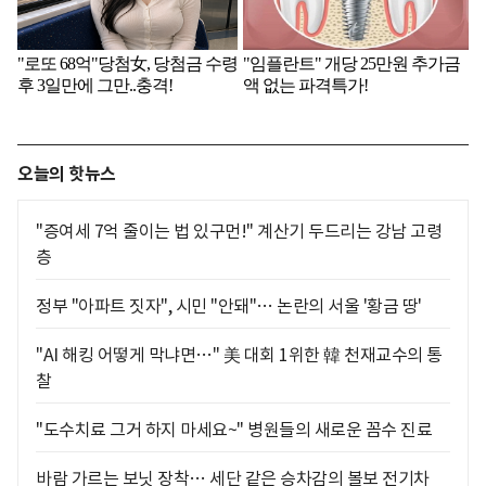
오늘의 핫뉴스
"증여세 7억 줄이는 법 있구먼!" 계산기 두드리는 강남 고령
층
정부 "아파트 짓자", 시민 "안돼"… 논란의 서울 '황금 땅'
"AI 해킹 어떻게 막냐면…" 美 대회 1위한 韓 천재교수의 통
찰
"도수치료 그거 하지 마세요~" 병원들의 새로운 꼼수 진료
바람 가르는 보닛 장착… 세단 같은 승차감의 볼보 전기차