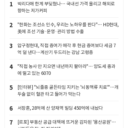
1
박리다매 한계 부딪혔나… 국내선 가격 올리고 해외로
향하는 저가커피
2
"한화는 조선소 인수, 우리는 노하우를 판다"… HD현대,
美에 조선 기술·운영·관리 방법 수출
3
압구정현대, 직접 증여가 매각 후 현금 증여보다 세금 7
억 덜 낸다…계산기 두드리는 강남 고령층
4
"직접 농사 안 지으면 내년까지 팔아라"… 양도세 중과
에 떨고 있는 6070
5
[인터뷰] "뇌졸중 골든타임 지키는 '뇌동맥류 치료'"…개
두술 없이 혈관 타고 들어가 막는다
6
서장훈, 28억에 산 양재역 빌딩 450억에 내놨다
7
[르포] 부동산 공급 대책에 뜨거운 감자된 '용산공원'…