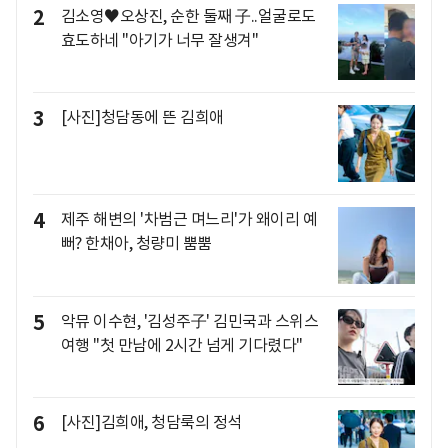
2
김소영♥오상진, 순한 둘째 子..얼굴로도
효도하네 "아기가 너무 잘생겨"
3
[사진]청담동에 뜬 김희애
4
제주 해변의 '차범근 며느리'가 왜이리 예
뻐? 한채아, 청량미 뿜뿜
5
악뮤 이수현, '김성주子' 김민국과 스위스
여행 "첫 만남에 2시간 넘게 기다렸다"
6
[사진]김희애, 청담룩의 정석