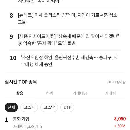
시민들은 "녹지 지켜야"
8
[뉴테크] 미세 플라스틱 꼼짝 마, 자연이 가르쳐준 청소
그물
9
[세종 인사이드아웃] "상속세 때문에 집 팔아서 되겠냐"
李 약속한 '공제 확대' 도입 불발
10
'추진위원장 해임' 올림픽선수촌 재건축… 송파구, 직
무대행 체제 승인
실시간 TOP 종목
08.09
장마감
상승
하락
거래대금
거래량
전체
코스피
코스닥
ETF
8,060
1
동화기업
+
30
%
거래량
1,338,415