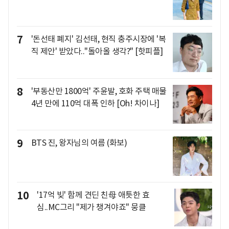
7
'돈선태 폐지' 김선태, 현직 충주시장에 '복
직 제안' 받았다.."돌아올 생각?" [핫피플]
8
'부동산만 1800억' 주윤발, 호화 주택 매물
4년 만에 110억 대폭 인하 [Oh! 차이나]
9
BTS 진, 왕자님의 여름 (화보)
10
'17억 빚' 함께 견딘 친母 애틋한 효
심..MC그리 "제가 챙겨야죠" 뭉클