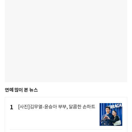
연예 많이 본 뉴스
1
[사진]김무열-윤승아 부부, 달콤한 손하트