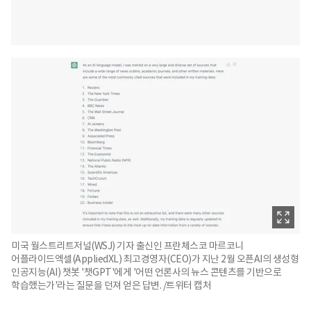
미국 월스트리트저널(WSJ) 기자 출신인 프란체스코 마르코니
어플라이드엑셀(AppliedXL) 최고경영자(CEO)가 지난 2월 오픈AI의 생성형
인공지능(AI) 챗봇 '챗GPT'에게 '어떤 언론사의 뉴스 콘텐츠를 기반으로
학습했는가'라는 질문을 던져 얻은 답변. /트위터 캡처