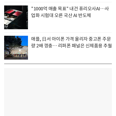
"1000억 매출 목표" 내건 퓨리오사AI…사
업화 시험대 오른 국산 AI 반도체
애플, 日서 아이폰 가격 올리자 중고폰 주문
량 2배 껑충… 리퍼폰 패널은 신제품용 추월