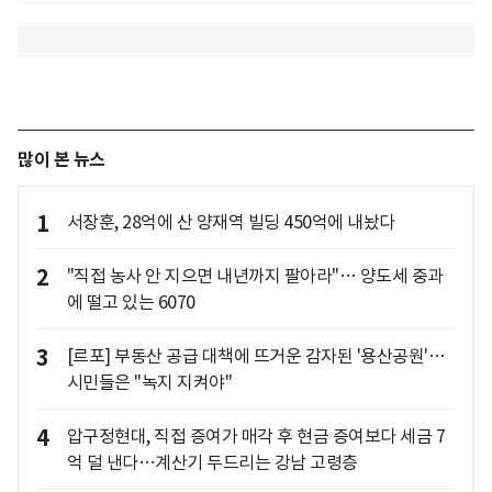
많이 본 뉴스
1
서장훈, 28억에 산 양재역 빌딩 450억에 내놨다
2
"직접 농사 안 지으면 내년까지 팔아라"… 양도세 중과
에 떨고 있는 6070
3
[르포] 부동산 공급 대책에 뜨거운 감자된 '용산공원'…
시민들은 "녹지 지켜야"
4
압구정현대, 직접 증여가 매각 후 현금 증여보다 세금 7
억 덜 낸다…계산기 두드리는 강남 고령층