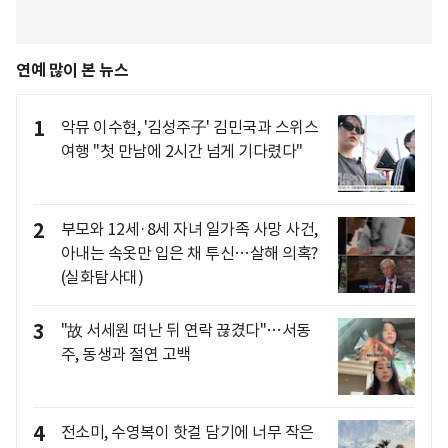
연예 많이 본 뉴스
1
악뮤 이수현, '김성주子' 김민국과 스위스
여행 "첫 만남에 2시간 넘게 기다렸다"
2
부모와 12세·8세 자녀 일가족 사망 사건,
아내는 속옷만 입은 채 투신…살해 의혹?
(실화탐사대)
3
"故 서세원 떠난 뒤 연락 끊겼다"…서동
주, 동생과 절연 고백
4
전소미, 수영복이 핫걸 담기에 너무 작은