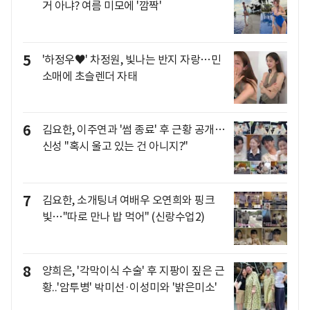
거 아냐? 여름 미모에 '깜짝'
5
'하정우♥' 차정원, 빛나는 반지 자랑…민
소매에 초슬렌더 자태
6
김요한, 이주연과 '썸 종료' 후 근황 공개…
신성 "혹시 울고 있는 건 아니지?"
7
김요한, 소개팅녀 여배우 오연희와 핑크
빛…"따로 만나 밥 먹어" (신랑수업2)
8
양희은, '각막이식 수술' 후 지팡이 짚은 근
황..'암투병' 박미선·이성미와 '밝은미소'