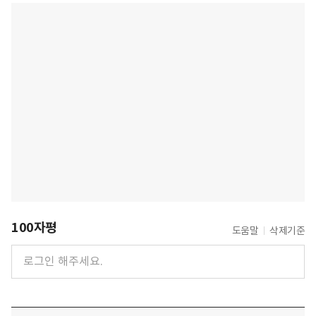
100자평
도움말
삭제기준