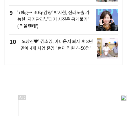
9
'78kg→-30kg감량' 박지현, 전라노출 가
능한 '자기관리'.."과거 사진은 공개불가"
('먹을텐데')
10
'오상진♥' 김소영, 아나운서 퇴사 후 8년
만에 4개 사업 운영 "현재 직원 4~50명"
개인정보처리방침
앱설치(Android)