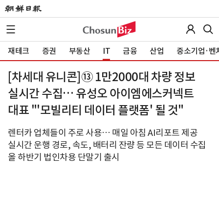
재테크
증권
부동산
IT
금융
산업
중소기업·벤
[차세대 유니콘]⑬ 1만2000대 차량 정보
실시간 수집… 유성오 아이엠에스커넥트
대표 "'모빌리티 데이터 플랫폼' 될 것"
렌터카 업체들이 주로 사용… 매일 아침 AI리포트 제공
실시간 운행 경로, 속도, 배터리 잔량 등 모든 데이터 수집
올 하반기 법인차용 단말기 출시