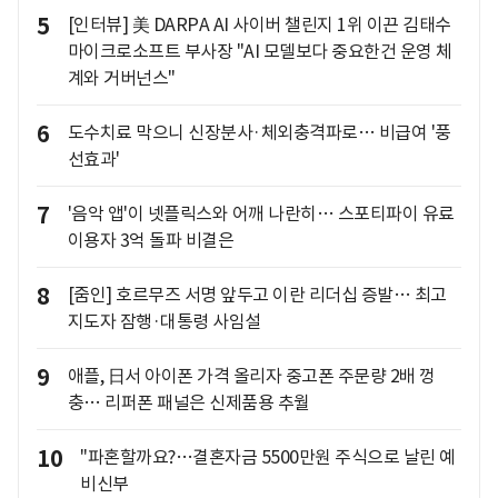
5
[인터뷰] 美 DARPA AI 사이버 챌린지 1위 이끈 김태수
마이크로소프트 부사장 "AI 모델보다 중요한건 운영 체
계와 거버넌스"
6
도수치료 막으니 신장분사·체외충격파로… 비급여 '풍
선효과'
7
'음악 앱'이 넷플릭스와 어깨 나란히… 스포티파이 유료
이용자 3억 돌파 비결은
8
[줌인] 호르무즈 서명 앞두고 이란 리더십 증발… 최고
지도자 잠행·대통령 사임설
9
애플, 日서 아이폰 가격 올리자 중고폰 주문량 2배 껑
충… 리퍼폰 패널은 신제품용 추월
10
"파혼할까요?…결혼자금 5500만원 주식으로 날린 예
비신부