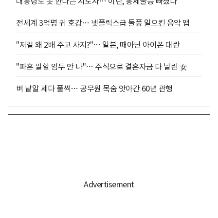
대통령도 못 만나는 지도자… 이란, 통제불능 빠졌다
전세계 3억명 귀 호강… 넷플릭스급 돌풍 일으킨 음악 앱
"저걸 왜 2배 주고 사지?"… 일본, 때아닌 아이폰 대란
"파혼 말할 엄두 안 나"… 주식으로 결혼자금 다 날린 女
벼 낱알 세다 풀썩… 공무원 목숨 앗아간 60년 관행