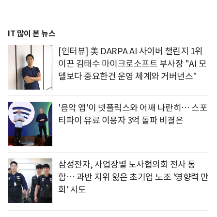
IT 많이 본 뉴스
[인터뷰] 美 DARPA AI 사이버 챌린지 1위
이끈 김태수 마이크로소프트 부사장 "AI 모
델보다 중요한건 운영 체계와 거버넌스"
'음악 앱'이 넷플릭스와 어깨 나란히… 스포
티파이 유료 이용자 3억 돌파 비결은
삼성전자, 사업장별 노사협의회 전사 통
합… 과반 지위 잃은 초기업 노조 '영향력 만
회' 시도