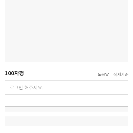
100자평
도움말
삭제기준