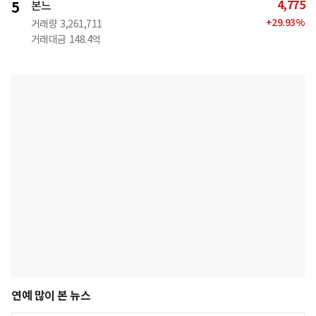
4,775
5
본느
+
29.93
%
거래량
3,261,711
거래대금
148.4억
연예 많이 본 뉴스