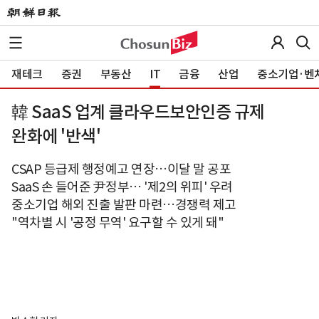
재테크
증권
부동산
IT
금융
산업
중소기업·벤
韓 SaaS 업계 클라우드보안인증 규제
완화에 '반색'
CSAP 등급제 행정예고 연장…이달 말 공포
SaaS 손 들어준 尹정부… '제2의 위피' 우려
중소기업 해외 진출 발판 마련…경쟁력 제고
"역차별 시 '공정 무역' 요구할 수 있게 돼"