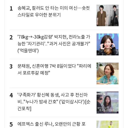
1
송혜교, 컬러도 안 타는 미의 여신…숏컷
스타일로 우아한 분위기
2
'78kg→-30kg감량' 박지현, 전라노출 가
능한 '자기관리'.."과거 사진은 공개불가"
('먹을텐데')
3
문채원, 신혼여행 7박 8일이었다 "파리에
서 포르투갈 예정"
4
'구족화가' 황신혜 동생, 사고 후 전신마
비.."누나가 밤새 간호" ('같이삽시다')[순
간포착]
5
에프엑스 출신 루나, 오랜만의 근황 포