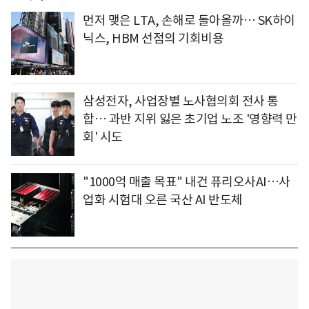
먼저 맺은 LTA, 손해로 돌아올까… SK하이
닉스, HBM 선점의 기회비용
삼성전자, 사업장별 노사협의회 전사 통
합… 과반 지위 잃은 초기업 노조 '영향력 만
회' 시도
"1000억 매출 목표" 내건 퓨리오사AI…사
업화 시험대 오른 국산 AI 반도체