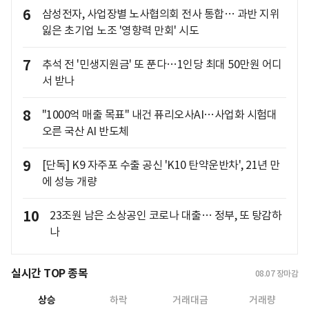
6
삼성전자, 사업장별 노사협의회 전사 통합… 과반 지위
잃은 초기업 노조 '영향력 만회' 시도
7
추석 전 '민생지원금' 또 푼다…1인당 최대 50만원 어디
서 받나
8
"1000억 매출 목표" 내건 퓨리오사AI…사업화 시험대
오른 국산 AI 반도체
9
[단독] K9 자주포 수출 공신 'K10 탄약운반차', 21년 만
에 성능 개량
10
23조원 남은 소상공인 코로나 대출… 정부, 또 탕감하
나
실시간 TOP 종목
08.07
장마감
상승
하락
거래대금
거래량