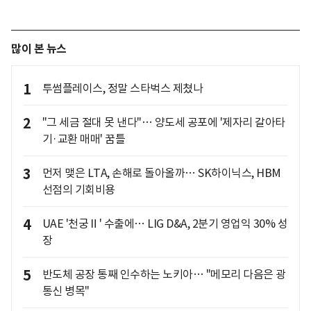
많이 본 뉴스
1
투썸플레이스, 정말 스타벅스 제쳤나
2
"그 세금 절대 못 낸다"… 양도세 공포에 '제자리 갈아타
기·교환 매매' 꿈틀
3
먼저 맺은 LTA, 손해로 돌아올까… SK하이닉스, HBM
선점의 기회비용
4
UAE '천궁Ⅱ' 수출에… LIG D&A, 2분기 영업익 30% 성
장
5
반도체 공장 통째 인수하는 노키아… "메모리 다음은 광
통신 병목"