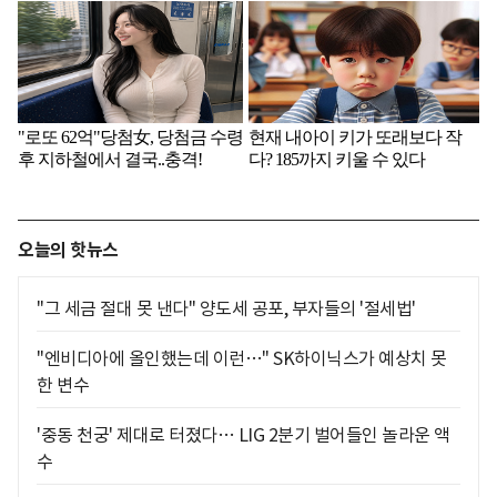
오늘의 핫뉴스
"그 세금 절대 못 낸다" 양도세 공포, 부자들의 '절세법'
"엔비디아에 올인했는데 이런…" SK하이닉스가 예상치 못
한 변수
'중동 천궁' 제대로 터졌다… LIG 2분기 벌어들인 놀라운 액
수