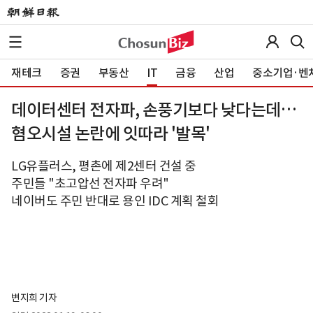
재테크
증권
부동산
IT
금융
산업
중소기업·벤
데이터센터 전자파, 손풍기보다 낮다는데…
혐오시설 논란에 잇따라 '발목'
LG유플러스, 평촌에 제2센터 건설 중
주민들 "초고압선 전자파 우려"
네이버도 주민 반대로 용인 IDC 계획 철회
변지희 기자