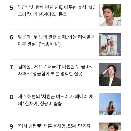
5
'17억 빚' 함께 견딘 친母 애틋한 효심..MC
그리 "제가 챙겨야죠" 뭉클
6
방은희 "두 번의 결혼 실패..아들 허락받고
이혼 결심" ('특종세상')
7
김희철, '거꾸로 태극기' 비판한 뒤 곧바로
사과…"성급함이 부른 명백한 잘못"
8
제주 해변의 '차범근 며느리'가 왜이리 예
뻐? 한채아, 청량미 뿜뿜
9
'의사 남편♥' 재혼 윤해영, 55세 믿기지