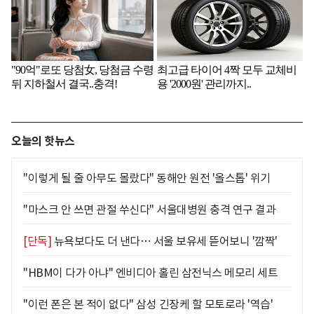
오늘의 핫뉴스
"이렇게 될 줄 아무도 몰랐다" 동해안 원전 '올스톱' 위기
"마스크 안 쓰면 관절 쑤신다" 서울대병원 충격 연구 결과
[단독]
뉴욕보다도 더 낸다… 서울 보유세 뜯어보니 '깜짝'
"HBM이 다가 아냐" 엔비디아 홀린 삼전닉스 메모리 세트
"이런 폰은 본 적이 없다" 삼성 긴장케 할 모토로라 '역습'