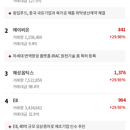
거래대금
127.5억
윙입푸드, 중국 국유기업과 육가공 제품 위탁생산계약 체결
841
2
에이비온
+
29.98
%
거래량
1,158,469
거래대금
9.4억
차세대 면역항암 플랫폼 iRAC 원천기술 美 특허 등록
1,376
3
해성옵틱스
+
29.93
%
거래량
7,522,859
거래대금
98.4억
994
4
E8
+
29.93
%
거래량
3,434,662
거래대금
31.9억
E8, 40억 규모 유상증자로 제조기업 인수 추진