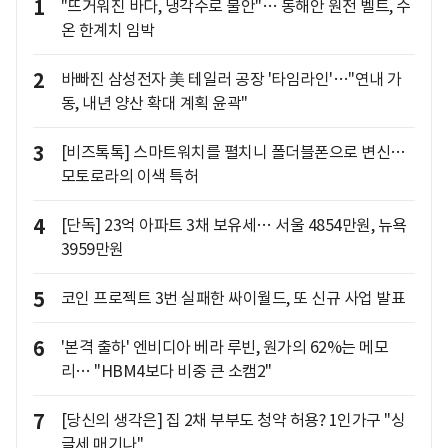
1
"뜨거워진 바다, 냉각수로 불안"… 동해안 원전 벨트, 수
온 한계치 임박
2
바빠진 삼성전자 美 테일러 공장 '타임라인'…"연내 가
동, 내년 양산 확대 계획 윤곽"
3
[비즈톡톡] 스마트워치를 펼치니 폴더블폰으로 변신…
모토로라의 이색 특허
4
[단독] 23억 아파트 3채 보유세… 서울 4854만원, 뉴욕
3959만원
5
코인 프로젝트 3번 실패한 싸이월드, 또 신규 사업 발표
6
'본격 출하' 엔비디아 베라 루빈, 원가의 62%는 메모
리… "HBM4보다 비중 큰 소캠2"
7
[당신의 생각은] 집 2채 부부도 청약 허용? 1인가구 "싱
글세 매기나"