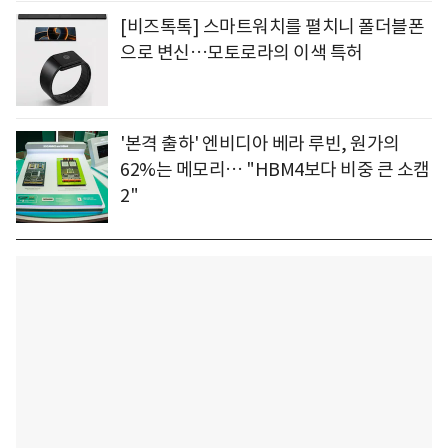
[비즈톡톡] 스마트워치를 펼치니 폴더블폰
으로 변신…모토로라의 이색 특허
'본격 출하' 엔비디아 베라 루빈, 원가의
62%는 메모리… "HBM4보다 비중 큰 소캠
2"