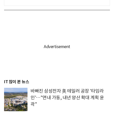
IT 많이 본 뉴스
바빠진 삼성전자 美 테일러 공장 '타임라
인'…"연내 가동, 내년 양산 확대 계획 윤
곽"