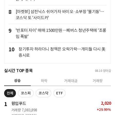
8
[마켓뷰] 삼전닉스 쉬어가자 바이오·소부장 '불기둥'…
코스닥 또 '사이드카'
9
'반포터 자이' 매매 1500만원…폐버스 청년주택에 '조롱
밈 폭발'
10
장기투자 하라더니 정책은 오락가락…개미들 다시 美
증시로
실시간 TOP 종목
08.10
장마감
상승
하락
거래대금
거래량
전체
코스피
코스닥
ETF
2,020
1
윙입푸드
+
29.99
%
거래량
7,083,898