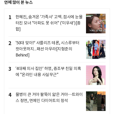
연예 많이 본 뉴스
1
한혜진, 숨겨온 '가족사' 고백..점사에 눈물
터진 모녀 "아파도 못 쉬어" ('미우새')[종
합]
2
'50대 맞아?' 샤를리즈 테론, 시스루부터
컷아웃까지...패션 아우라[지형준의
Behind]
3
'4대째 의사 집안' 하영, 증조부 친일 의혹
에 "온라인 내용 사실무근"
4
물병이 큰 거야 팔뚝이 얇은 거야…트와이
스 정연, 연예인 다이어트의 정석