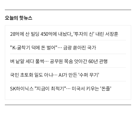
오늘의 핫뉴스
28억에 산 빌딩 450억에 내놨다, '투자의 신' 내린 서장훈
"K-굴착기 덕에 돈 벌어"… 금광 쏟아진 국가
벼 낱알 세다 풀썩… 공무원 목숨 앗아간 60년 관행
국민 초토화 일도 아냐… AI가 만든 '수퍼 무기'
SK하이닉스 "지금이 최적기"… 미국서 키우는 '돈줄'