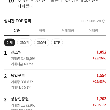
10
추석 전 '민생지원금' 또 푼다…1인당 최대 50만원 어
디서 받나
실시간 TOP 종목
08.07 14:04
장중
상승
하락
거래대금
거래량
전체
코스피
코스닥
ETF
1,852
1
신스틸
+
29.96
%
거래량
3,415,095
거래대금
60.7억
1,554
2
윙입푸드
+
29.93
%
거래량
331,832
거래대금
5.1억
1,203
3
상상인증권
+
29.91
%
거래량
1,372,968