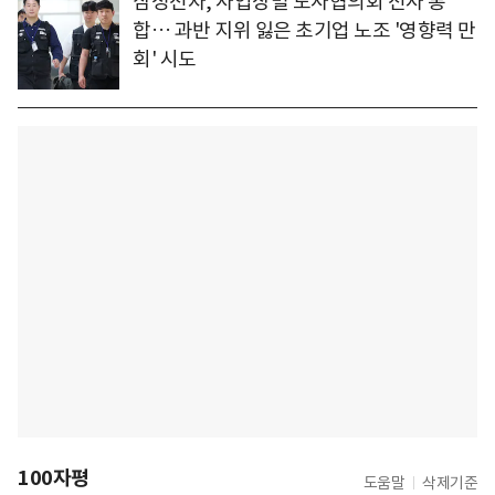
삼성전자, 사업장별 노사협의회 전사 통
합… 과반 지위 잃은 초기업 노조 '영향력 만
회' 시도
100자평
도움말
삭제기준