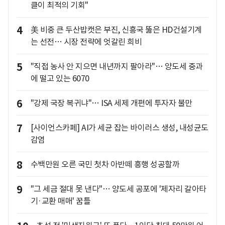
클이 최적의 기회"
4
美 비중 큰 두산밥캣은 부진, 신흥국 뚫은 HD건설기계
는 선전… 시장 전략에 엇갈린 희비
5
"직접 농사 안 지으면 내년까지 팔아라"… 양도세 중과
에 떨고 있는 6070
6
"강제 국장 복귀냐"… ISA 세제 개편에 투자자 불만
7
[사이언스카페] AI가 세균 잡는 바이러스 생성, 내성균도
감염
8
수백만원 오른 국민 첫차 아반떼 흥행 성공할까
9
"그 세금 절대 못 낸다"… 양도세 공포에 '제자리 갈아타
기·교환 매매' 꿈틀