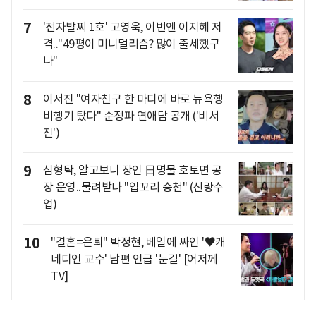
7
'전자발찌 1호' 고영욱, 이번엔 이지혜 저
격.."49평이 미니멀리즘? 많이 출세했구
나"
8
이서진 "여자친구 한 마디에 바로 뉴욕행
비행기 탔다" 순정파 연애담 공개 ('비서
진')
9
심형탁, 알고보니 장인 日명물 호토면 공
장 운영..물려받나 "입꼬리 승천" (신랑수
업)
10
"결혼=은퇴" 박정현, 베일에 싸인 '♥캐
네디언 교수' 남편 언급 '눈길' [어저께
TV]