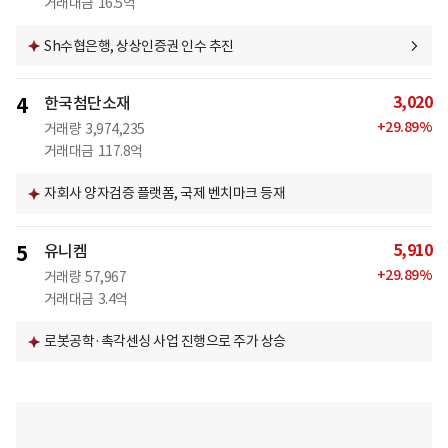
거래대금
16.5억
Sh수협은행, 상상인증권 인수 추진
3,020
4
한국첨단소재
+
29.89
%
거래량
3,974,235
거래대금
117.8억
자회사 양자검증 플랫폼, 국제 벤치마크 등재
5,910
5
유니켐
+
29.89
%
거래량
57,967
거래대금
3.4억
로봇공학·촉각센싱 사업 진행으로 주가 상승