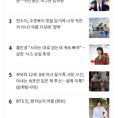
원…주인공은 개그맨 김규원
3
전소미, 수영복이 핫걸 담기에 너무 작은
거 아냐? 여름 미모에 '깜짝'
4
홍진경 "사라는 대로 샀는데 계속 빠져"…
삼전·닉스 손실 토로
5
부모와 12세·8세 자녀 일가족 사망 사건,
아내는 속옷만 입은 채 투신…살해 의혹?
(실화탐사대)
6
BTS 진, 왕자님의 여름 (화보)