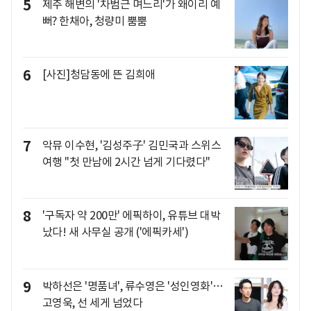
5
제주 해변의 '차범근 며느리'가 왜이리 예
뻐? 한채아, 청량미 뿜뿜
6
[사진]청담동에 뜬 김희애
7
악뮤 이수현, '김성주子' 김민국과 스위스
여행 "첫 만남에 2시간 넘게 기다렸다"
8
'구독자 약 200만' 에픽하이, 유튜브 대박
났다! 새 사무실 공개 ('에픽카세')
9
박하선은 '명품녀', 류수영은 '성인영화'…
고영욱, 선 세게 넘었다