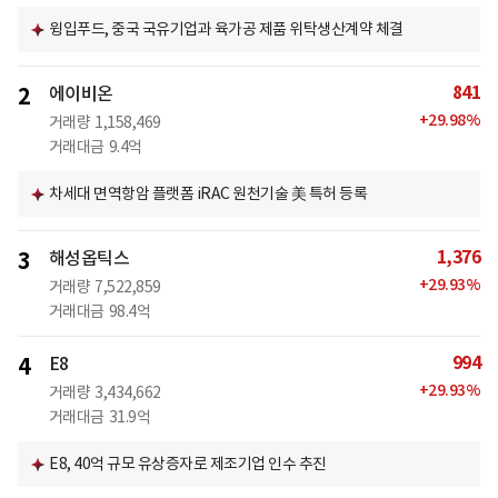
윙입푸드, 중국 국유기업과 육가공 제품 위탁생산계약 체결
841
2
에이비온
+
29.98
%
거래량
1,158,469
거래대금
9.4억
차세대 면역항암 플랫폼 iRAC 원천기술 美 특허 등록
1,376
3
해성옵틱스
+
29.93
%
거래량
7,522,859
거래대금
98.4억
994
4
E8
+
29.93
%
거래량
3,434,662
거래대금
31.9억
E8, 40억 규모 유상증자로 제조기업 인수 추진