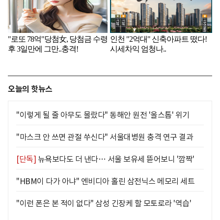
오늘의 핫뉴스
"이렇게 될 줄 아무도 몰랐다" 동해안 원전 '올스톱' 위기
"마스크 안 쓰면 관절 쑤신다" 서울대병원 충격 연구 결과
[단독]
뉴욕보다도 더 낸다… 서울 보유세 뜯어보니 '깜짝'
"HBM이 다가 아냐" 엔비디아 홀린 삼전닉스 메모리 세트
"이런 폰은 본 적이 없다" 삼성 긴장케 할 모토로라 '역습'