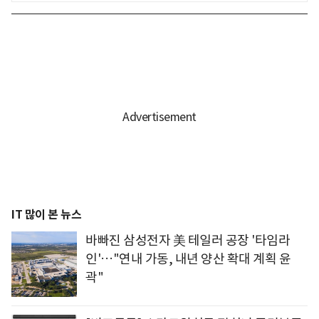
IT 많이 본 뉴스
바빠진 삼성전자 美 테일러 공장 '타임라
인'…"연내 가동, 내년 양산 확대 계획 윤
곽"