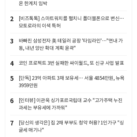
온 한계치 임박
2
[비즈톡톡] 스마트워치를 펼치니 폴더블폰으로 변신…
모토로라의 이색 특허
3
바빠진 삼성전자 美 테일러 공장 '타임라인'…"연내 가
동, 내년 양산 확대 계획 윤곽"
4
코인 프로젝트 3번 실패한 싸이월드, 또 신규 사업 발표
5
[단독] 23억 아파트 3채 보유세… 서울 4854만원, 뉴욕
3959만원
6
[인터뷰] 이관옥 싱가포르국립대 교수 "고가주택 누진
과세는 부유세에 가까워"
7
[당신의 생각은] 집 2채 부부도 청약 허용? 1인가구 "싱
글세 매기나"