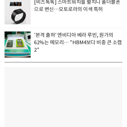
[비즈톡톡] 스마트워치를 펼치니 폴더블폰
으로 변신…모토로라의 이색 특허
'본격 출하' 엔비디아 베라 루빈, 원가의
62%는 메모리… "HBM4보다 비중 큰 소캠
2"