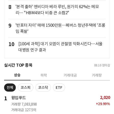
8
'본격 출하' 엔비디아 베라 루빈, 원가의 62%는 메모
리… "HBM4보다 비중 큰 소캠2"
9
'반포터 자이' 매매 1500만원…폐버스 청년주택에 '조롱
밈 폭발'
10
[100세 과학] 대기 오염이 관절염 악화시킨다…서울
대병원 연구 결과
실시간 TOP 종목
08.10
장마감
상승
하락
거래대금
거래량
전체
코스피
코스닥
ETF
2,020
1
윙입푸드
+
29.99
%
거래량
7,083,898
거래대금
127.5억