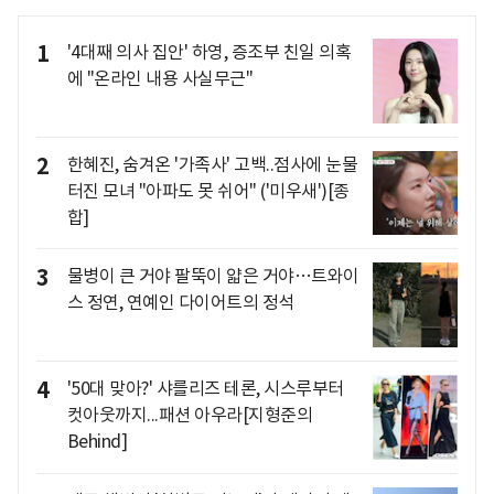
1
'4대째 의사 집안' 하영, 증조부 친일 의혹
에 "온라인 내용 사실무근"
2
한혜진, 숨겨온 '가족사' 고백..점사에 눈물
터진 모녀 "아파도 못 쉬어" ('미우새')[종
합]
3
물병이 큰 거야 팔뚝이 얇은 거야…트와이
스 정연, 연예인 다이어트의 정석
4
'50대 맞아?' 샤를리즈 테론, 시스루부터
컷아웃까지...패션 아우라[지형준의
Behind]