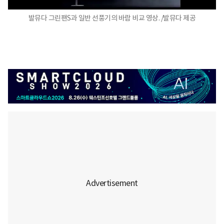
발뮤다 그린팬S과 일반 선풍기의 바람 비교 영상. /발뮤다 제공