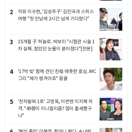
2
악뮤 이수현, '김성주子' 김민국과 스위스
여행 "첫 만남에 2시간 넘게 기다렸다"
3
15개월 子 하늘로..박보미 "시험관 시술 1
차 실패..참았던 눈물이 쏟아졌다"[전문]
4
'17억 빚' 함께 견딘 친母 애틋한 효심..MC
그리 "제가 챙겨야죠" 뭉클
5
'전자발찌 1호' 고영욱, 이번엔 이지혜 저
격.."49평이 미니멀리즘? 많이 출세했구
나"
6
'폐암 졸업' 이혜영, 할머니 됐다..손녀랑