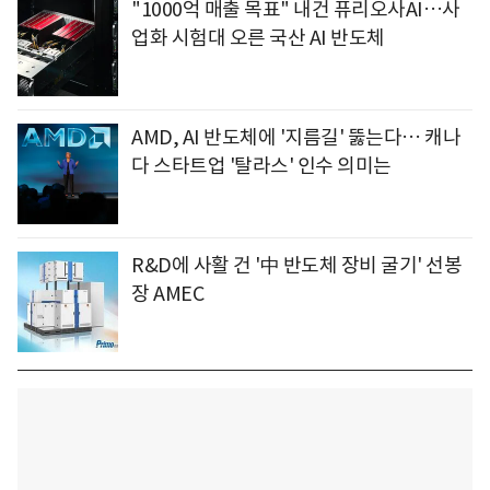
"1000억 매출 목표" 내건 퓨리오사AI…사
업화 시험대 오른 국산 AI 반도체
AMD, AI 반도체에 '지름길' 뚫는다… 캐나
다 스타트업 '탈라스' 인수 의미는
R&D에 사활 건 '中 반도체 장비 굴기' 선봉
장 AMEC