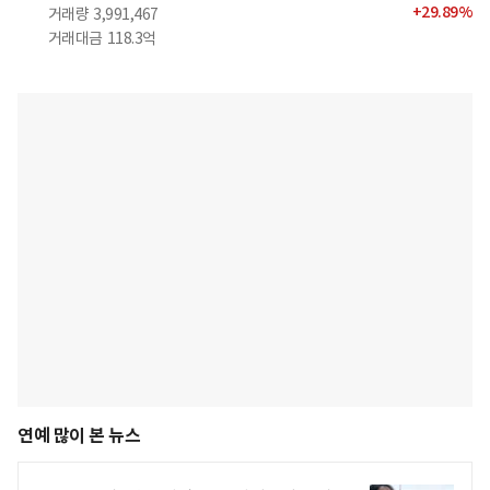
+
29.89
%
거래량
3,991,467
거래대금
118.3억
연예 많이 본 뉴스