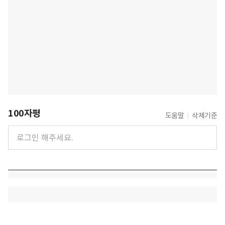
100자평
도움말
삭제기준