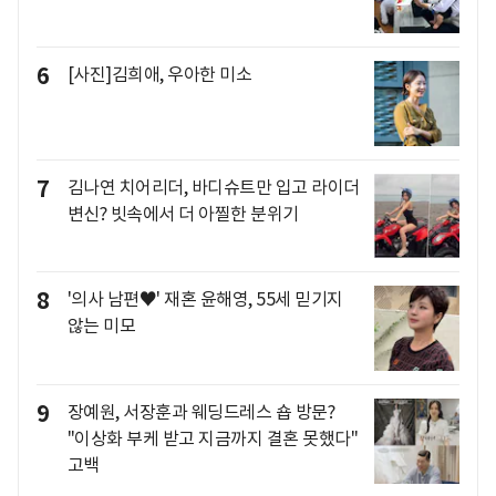
6
[사진]김희애, 우아한 미소
7
김나연 치어리더, 바디슈트만 입고 라이더
변신? 빗속에서 더 아찔한 분위기
8
'의사 남편♥' 재혼 윤해영, 55세 믿기지
않는 미모
9
장예원, 서장훈과 웨딩드레스 숍 방문?
"이상화 부케 받고 지금까지 결혼 못했다"
고백