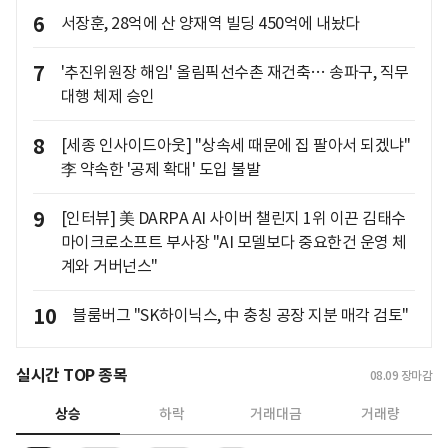
6
서장훈, 28억에 산 양재역 빌딩 450억에 내놨다
7
'추진위원장 해임' 올림픽선수촌 재건축… 송파구, 직무
대행 체제 승인
8
[세종 인사이드아웃] "상속세 때문에 집 팔아서 되겠냐"
李 약속한 '공제 확대' 도입 불발
9
[인터뷰] 美 DARPA AI 사이버 챌린지 1위 이끈 김태수
마이크로소프트 부사장 "AI 모델보다 중요한건 운영 체
계와 거버넌스"
10
블룸버그 "SK하이닉스, 中 충칭 공장 지분 매각 검토"
실시간 TOP 종목
08.09
장마감
상승
하락
거래대금
거래량