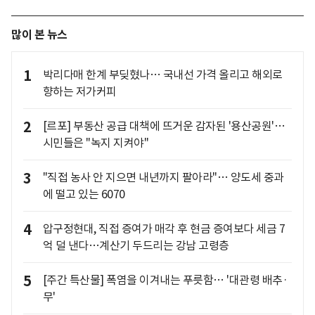
많이 본 뉴스
1
박리다매 한계 부딪혔나… 국내선 가격 올리고 해외로
향하는 저가커피
2
[르포] 부동산 공급 대책에 뜨거운 감자된 '용산공원'…
시민들은 "녹지 지켜야"
3
"직접 농사 안 지으면 내년까지 팔아라"… 양도세 중과
에 떨고 있는 6070
4
압구정현대, 직접 증여가 매각 후 현금 증여보다 세금 7
억 덜 낸다…계산기 두드리는 강남 고령층
5
[주간 특산물] 폭염을 이겨내는 푸릇함… '대관령 배추·
무'