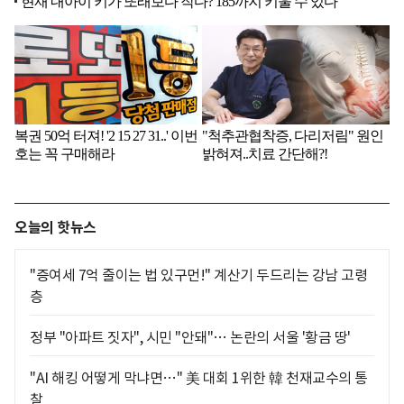
오늘의 핫뉴스
"증여세 7억 줄이는 법 있구먼!" 계산기 두드리는 강남 고령
층
정부 "아파트 짓자", 시민 "안돼"… 논란의 서울 '황금 땅'
"AI 해킹 어떻게 막냐면…" 美 대회 1위한 韓 천재교수의 통
찰