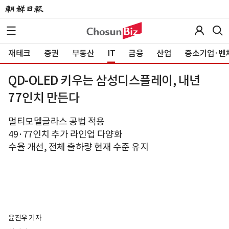
재테크
증권
부동산
IT
금융
산업
중소기업·벤
QD-OLED 키우는 삼성디스플레이, 내년
77인치 만든다
멀티모델글라스 공법 적용
49·77인치 추가 라인업 다양화
수율 개선, 전체 출하량 현재 수준 유지
윤진우 기자