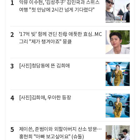
1
악뮤 이수현, '김성주子' 김민국과 스위스
여행 "첫 만남에 2시간 넘게 기다렸다"
2
'17억 빚' 함께 견딘 친母 애틋한 효심..MC
그리 "제가 챙겨야죠" 뭉클
3
[사진]청담동에 뜬 김희애
4
[사진]김희애, 우아한 등장
5
제이쓴, 준범이와 외할아버지 산소 방문…
홍현희 "아빠 보고싶어요" (슈돌)