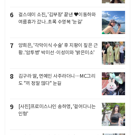
6
걸스데이 소진, '김부장' 끝낸 ♥이동하와
여름휴가 갔나..초록 수영복 '눈길'
7
양희은, '각막이식 수술' 후 지팡이 짚은 근
황..'암투병' 박미선·이성미와 '밝은미소'
8
김구라 딸, 연예인 사주라더니…MC그리
도 "끼 정말 많다" 눈길
9
[사진]프로미스나인 송하영, '걸어다니는
인형'