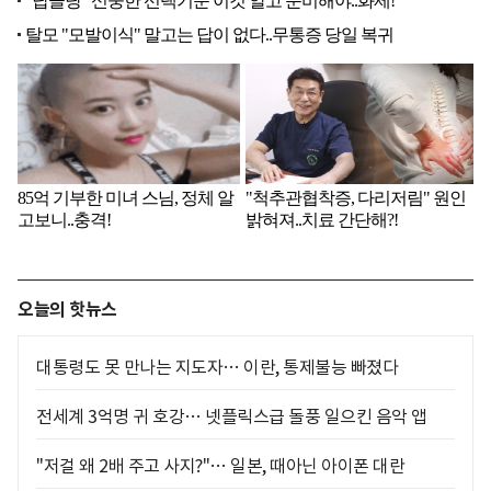
오늘의 핫뉴스
대통령도 못 만나는 지도자… 이란, 통제불능 빠졌다
전세계 3억명 귀 호강… 넷플릭스급 돌풍 일으킨 음악 앱
"저걸 왜 2배 주고 사지?"… 일본, 때아닌 아이폰 대란