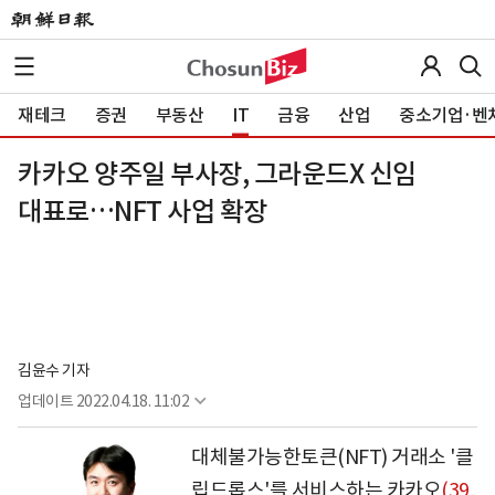
재테크
증권
부동산
IT
금융
산업
중소기업·벤
카카오 양주일 부사장, 그라운드X 신임
대표로…NFT 사업 확장
김윤수 기자
업데이트
2022.04.18. 11:02
대체불가능한토큰(NFT) 거래소 '클
립드롭스'를 서비스하는
카카오
(39,