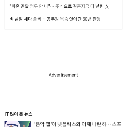
"파혼 말할 엄두 안 나"… 주식으로 결혼자금 다 날린 女
벼 낱알 세다 풀썩… 공무원 목숨 앗아간 60년 관행
IT 많이 본 뉴스
'음악 앱'이 넷플릭스와 어깨 나란히… 스포