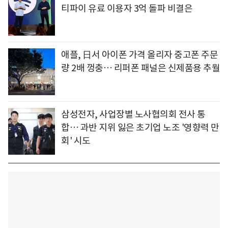
티파이 유료 이용자 3억 돌파 비결은
애플, 日서 아이폰 가격 올리자 중고폰 주문
량 2배 껑충… 리퍼폰 패널은 신제품용 추월
삼성전자, 사업장별 노사협의회 전사 통
합… 과반 지위 잃은 초기업 노조 '영향력 만
회' 시도