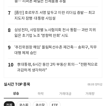
충… 리퍼폰 패널은 신제품용 추월
7
[줌인] 호르무즈 서명 앞두고 이란 리더십 증발… 최고
지도자 잠행·대통령 사임설
8
삼성전자, 사업장별 노사협의회 전사 통합… 과반 지위
잃은 초기업 노조 '영향력 만회' 시도
9
'추진위원장 해임' 올림픽선수촌 재건축… 송파구, 직무
대행 체제 승인
10
李대통령, 6시간 동안 2차 부동산 회의… "전환적으로
과감하게 생각하라"
실시간 TOP 종목
08.08
장마감
상승
하락
거래대금
거래량
전체
코스피
코스닥
ETF