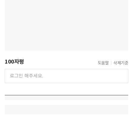
100자평
도움말
삭제기준