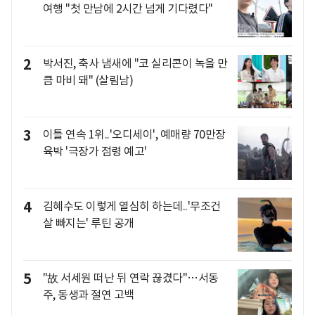
여행 "첫 만남에 2시간 넘게 기다렸다"
2
박서진, 축사 냄새에 "코 실리콘이 녹을 만
큼 마비 돼" (살림남)
3
이틀 연속 1위..'오디세이', 예매량 70만장
육박 '극장가 점령 예고'
4
김혜수도 이렇게 열심히 하는데..'무조건
살 빠지는' 루틴 공개
5
"故 서세원 떠난 뒤 연락 끊겼다"…서동
주, 동생과 절연 고백