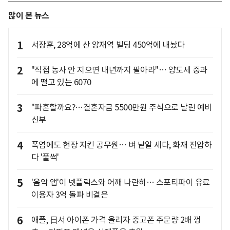
많이 본 뉴스
1
서장훈, 28억에 산 양재역 빌딩 450억에 내놨다
2
"직접 농사 안 지으면 내년까지 팔아라"… 양도세 중과
에 떨고 있는 6070
3
"파혼할까요?…결혼자금 5500만원 주식으로 날린 예비
신부
4
폭염에도 현장 지킨 공무원… 벼 낱알 세다, 화재 진압하
다 '풀썩'
5
'음악 앱'이 넷플릭스와 어깨 나란히… 스포티파이 유료
이용자 3억 돌파 비결은
6
애플, 日서 아이폰 가격 올리자 중고폰 주문량 2배 껑