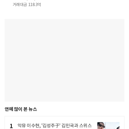
거래대금
118.3억
연예 많이 본 뉴스
1
악뮤 이수현, '김성주子' 김민국과 스위스