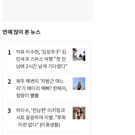
연예 많이 본 뉴스
1
악뮤 이수현, '김성주子' 김
민국과 스위스 여행 "첫 만
남에 2시간 넘게 기다렸다"
2
제주 해변의 '차범근 며느
리'가 왜이리 예뻐? 한채아,
청량미 뿜뿜
3
하리수, '전남편' 미키정과
서로 응원하며 이별.."후회
·미련 없다" (이중생활)