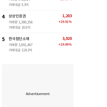
거래대금
5.3억
1,203
4
상상인증권
+
29.91
%
거래량
1,380,356
거래대금
16.6억
3,020
5
한국첨단소재
+
29.89
%
거래량
3,991,467
거래대금
118.3억