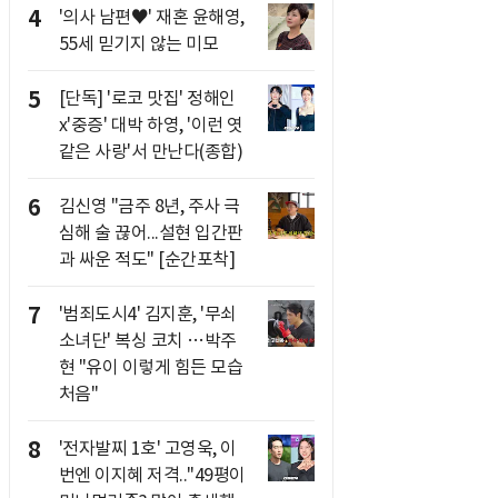
4
'의사 남편♥' 재혼 윤해영,
55세 믿기지 않는 미모
5
[단독] '로코 맛집' 정해인
x'중증' 대박 하영, '이런 엿
같은 사랑'서 만난다(종합)
6
김신영 "금주 8년, 주사 극
심해 술 끊어...설현 입간판
과 싸운 적도" [순간포착]
7
'범죄도시4' 김지훈, '무쇠
소녀단' 복싱 코치 …박주
현 "유이 이렇게 힘든 모습
처음"
8
'전자발찌 1호' 고영욱, 이
번엔 이지혜 저격.."49평이