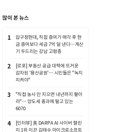
많이 본 뉴스
1
압구정현대, 직접 증여가 매각 후 현
금 증여보다 세금 7억 덜 낸다…계산
기 두드리는 강남 고령층
2
[르포] 부동산 공급 대책에 뜨거운
감자된 '용산공원'… 시민들은 "녹지
지켜야"
3
"직접 농사 안 지으면 내년까지 팔아
라"… 양도세 중과에 떨고 있는
6070
4
[인터뷰] 美 DARPA AI 사이버 챌린
지 1위 이끈 김태수 마이크로소프트