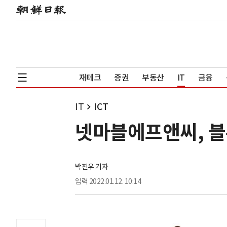
재테크
증권
부동산
IT
금융
IT
ICT
넷마블에프앤씨, 블
박진우 기자
입력
2022.01.12. 10:14