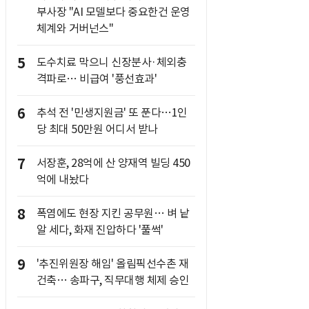
부사장 "AI 모델보다 중요한건 운영
체계와 거버넌스"
5
도수치료 막으니 신장분사·체외충
격파로… 비급여 '풍선효과'
6
추석 전 '민생지원금' 또 푼다…1인
당 최대 50만원 어디서 받나
7
서장훈, 28억에 산 양재역 빌딩 450
억에 내놨다
8
폭염에도 현장 지킨 공무원… 벼 낱
알 세다, 화재 진압하다 '풀썩'
9
'추진위원장 해임' 올림픽선수촌 재
건축… 송파구, 직무대행 체제 승인