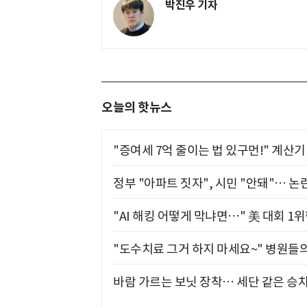
박진우 기자
오늘의 핫뉴스
"증여세 7억 줄이는 법 있구먼!" 계산
정부 "아파트 짓자", 시민 "안돼"… 논란
"AI 해킹 어떻게 막냐면…" 美 대회 1
"도수치료 그거 하지 마세요~" 병원들
바람 가르는 보닛 장착… 세단 같은 승