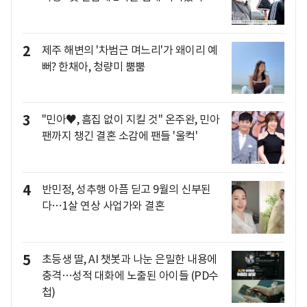
2
제주 해변의 '차범근 며느리'가 왜이리 예
뻐? 한채아, 청량미 뿜뿜
3
"민아♥, 흠집 없이 지킬 것" 온주완, 민아
팬까지 챙긴 결혼 소감에 팬들 '울컥'
4
반민정, 성추행 아픔 딛고 9월의 신부된
다…1살 연상 사업가와 결혼
5
초등생 딸, AI 챗봇과 나눈 은밀한 내용에
충격…성적 대화에 노출된 아이들 (PD수
첩)