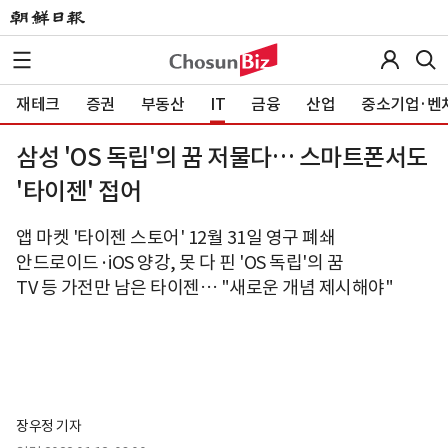
재테크
증권
부동산
IT
금융
산업
중소기업·벤
삼성 'OS 독립'의 꿈 저물다… 스마트폰서도
'타이젠' 접어
앱 마켓 '타이젠 스토어' 12월 31일 영구 폐쇄
안드로이드·iOS 양강, 못 다 핀 'OS 독립'의 꿈
TV 등 가전만 남은 타이젠… "새로운 개념 제시해야"
장우정 기자