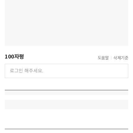
100자평
도움말
삭제기준