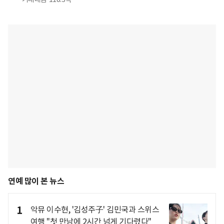
연예 많이 본 뉴스
1
악뮤 이수현, '김성주子' 김민국과 스위스
여행 "첫 만남에 2시간 넘게 기다렸다"