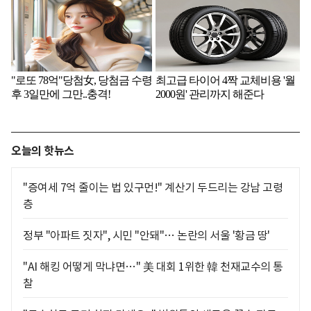
오늘의 핫뉴스
"증여세 7억 줄이는 법 있구먼!" 계산기 두드리는 강남 고령
층
정부 "아파트 짓자", 시민 "안돼"… 논란의 서울 '황금 땅'
"AI 해킹 어떻게 막냐면…" 美 대회 1위한 韓 천재교수의 통
찰