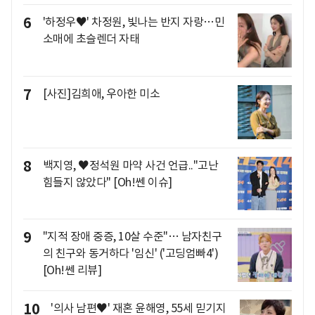
6
'하정우♥' 차정원, 빛나는 반지 자랑…민
소매에 초슬렌더 자태
7
[사진]김희애, 우아한 미소
8
백지영, ♥정석원 마약 사건 언급.."고난
힘들지 않았다" [Oh!쎈 이슈]
9
"지적 장애 중증, 10살 수준"… 남자친구
의 친구와 동거하다 '임신' ('고딩엄빠4')
[Oh!쎈 리뷰]
10
'의사 남편♥' 재혼 윤해영, 55세 믿기지