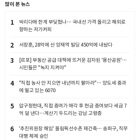
많이 본 뉴스
1
박리다매 한계 부딪혔나… 국내선 가격 올리고 해외로
향하는 저가커피
2
서장훈, 28억에 산 양재역 빌딩 450억에 내놨다
3
[르포] 부동산 공급 대책에 뜨거운 감자된 '용산공원'…
시민들은 "녹지 지켜야"
4
"직접 농사 안 지으면 내년까지 팔아라"… 양도세 중과
에 떨고 있는 6070
5
압구정현대, 직접 증여가 매각 후 현금 증여보다 세금 7
억 덜 낸다…계산기 두드리는 강남 고령층
6
'추진위원장 해임' 올림픽선수촌 재건축… 송파구, 직무
대행 체제 승인