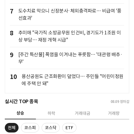
7
도수치료 막으니 신장분사·체외충격파로… 비급여 '풍
선효과'
8
추미애 "국가직 소방공무원 인건비, 경기도가 1조원 이
상 부담… 재정 개혁 시급"
9
[주간 특산물] 폭염을 이겨내는 푸릇함… '대관령 배추·
무'
10
용산공원도 근조화환이 덮었다… 주민들 "어린이정원
에 주택 안 돼"
실시간 TOP 종목
08.09
장마감
상승
하락
거래대금
거래량
전체
코스피
코스닥
ETF