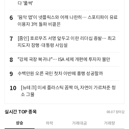
다 '풀썩'
6
'음악 앱'이 넷플릭스와 어깨 나란히… 스포티파이 유료
이용자 3억 돌파 비결은
7
[줌인] 호르무즈 서명 앞두고 이란 리더십 증발… 최고
지도자 잠행·대통령 사임설
8
"강제 국장 복귀냐"… ISA 세제 개편에 투자자 불만
9
수백만원 오른 국민 첫차 아반떼 흥행 성공할까
10
[뉴테크] 미세 플라스틱 꼼짝 마, 자연이 가르쳐준 청
소 그물
실시간 TOP 종목
08.07
장마감
상승
하락
거래대금
거래량