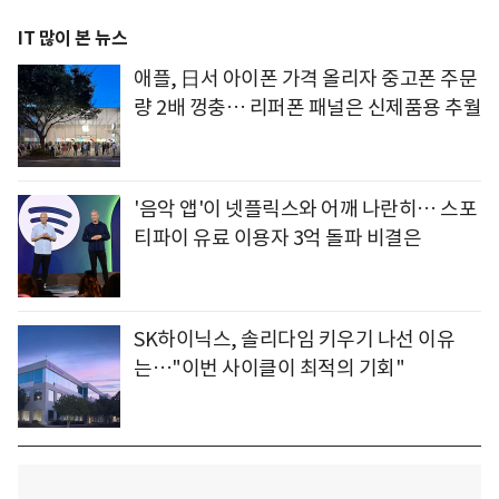
IT 많이 본 뉴스
애플, 日서 아이폰 가격 올리자 중고폰 주문
량 2배 껑충… 리퍼폰 패널은 신제품용 추월
'음악 앱'이 넷플릭스와 어깨 나란히… 스포
티파이 유료 이용자 3억 돌파 비결은
SK하이닉스, 솔리다임 키우기 나선 이유
는…"이번 사이클이 최적의 기회"