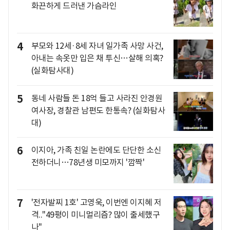
화끈하게 드러낸 가슴라인
4
부모와 12세·8세 자녀 일가족 사망 사건,
아내는 속옷만 입은 채 투신…살해 의혹?
(실화탐사대)
5
동네 사람들 돈 18억 들고 사라진 안경원
여사장, 경찰관 남편도 한통속? (실화탐사
대)
6
이지아, 가족 친일 논란에도 단단한 소신
전하더니…78년생 미모까지 '깜짝'
7
'전자발찌 1호' 고영욱, 이번엔 이지혜 저
격.."49평이 미니멀리즘? 많이 출세했구
나"