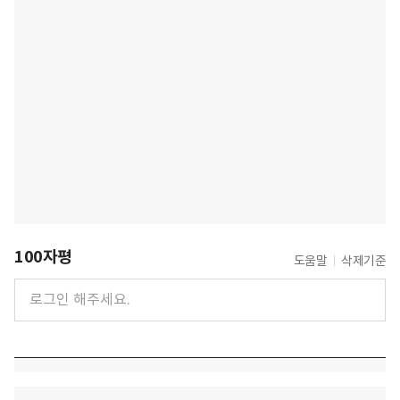
100자평
도움말
삭제기준