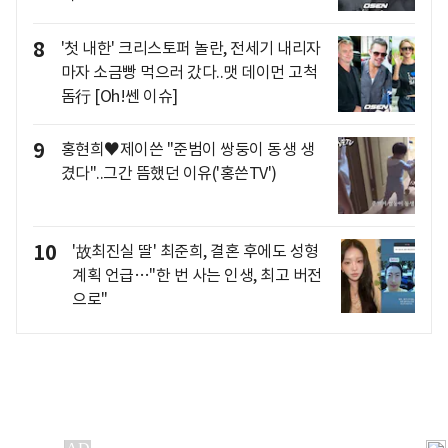
8
'첫 내한' 크리스토퍼 놀란, 전세기 내리자
마자 소금빵 먹으러 갔다..맷 데이먼 고척
돔行 [Oh!쎈 이슈]
9
홍현희♥제이쓴 "준범이 쌍둥이 동생 생
겼다"..그간 뜸했던 이유('홍쓴TV')
10
'故최진실 딸' 최준희, 결혼 후에도 성형
계획 언급…"한 번 사는 인생, 최고 버전
으로"