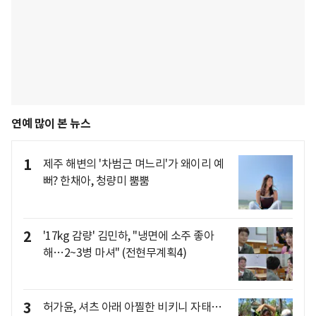
연예 많이 본 뉴스
1
제주 해변의 '차범근 며느리'가 왜이리 예
뻐? 한채아, 청량미 뿜뿜
2
'17kg 감량' 김민하, "냉면에 소주 좋아
해…2~3병 마셔" (전현무계획4)
3
허가윤, 셔츠 아래 아찔한 비키니 자태…