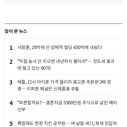
많이 본 뉴스
1
서장훈, 28억에 산 양재역 빌딩 450억에 내놨다
2
"직접 농사 안 지으면 내년까지 팔아라"… 양도세 중과
에 떨고 있는 6070
3
애플, 日서 아이폰 가격 올리자 중고폰 주문량 2배 껑
충… 리퍼폰 패널은 신제품용 추월
4
"파혼할까요?…결혼자금 5500만원 주식으로 날린 예비
신부
5
폭염에도 현장 지킨 공무원… 벼 낱알 세다, 화재 진압하