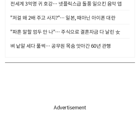
전세계 3억명 귀 호강… 넷플릭스급 돌풍 일으킨 음악 앱
"저걸 왜 2배 주고 사지?"… 일본, 때아닌 아이폰 대란
"파혼 말할 엄두 안 나"… 주식으로 결혼자금 다 날린 女
벼 낱알 세다 풀썩… 공무원 목숨 앗아간 60년 관행