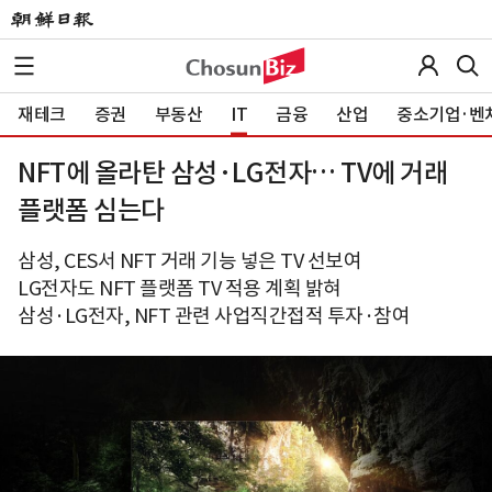
재테크
증권
부동산
IT
금융
산업
중소기업·벤
NFT에 올라탄 삼성·LG전자… TV에 거래
플랫폼 심는다
삼성, CES서 NFT 거래 기능 넣은 TV 선보여
LG전자도 NFT 플랫폼 TV 적용 계획 밝혀
삼성·LG전자, NFT 관련 사업직간접적 투자·참여