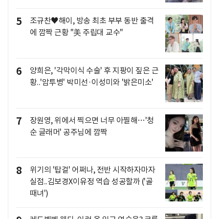
5
조규찬♥해이, 방송 최초 부부 동반 출격
에 깜짝 근황 "美 주립대 교수"
6
양희은, '각막이식 수술' 후 지팡이 짚은 근
황..'암투병' 박미선·이성미와 '밝은미소'
7
장원영, 위에서 찍으면 너무 아찔해…'청
순 글래머' 공주님에 깜짝
8
위기의 '탑걸' 어쩌나, 전반 시작하자마자
실점..김보경X이유정 역습 성공할까 ('골
때녀')