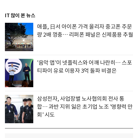
IT 많이 본 뉴스
애플, 日서 아이폰 가격 올리자 중고폰 주문
량 2배 껑충… 리퍼폰 패널은 신제품용 추월
'음악 앱'이 넷플릭스와 어깨 나란히… 스포
티파이 유료 이용자 3억 돌파 비결은
삼성전자, 사업장별 노사협의회 전사 통
합… 과반 지위 잃은 초기업 노조 '영향력 만
회' 시도