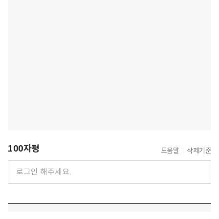
100자평
도움말
삭제기준