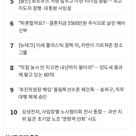
5
[줌인] 호르무즈 서명 앞두고 이란 리더십 증발… 최고
지도자 잠행·대통령 사임설
6
"파혼할까요?…결혼자금 5500만원 주식으로 날린 예비
신부
7
[뉴테크] 미세 플라스틱 꼼짝 마, 자연이 가르쳐준 청소
그물
8
"직접 농사 안 지으면 내년까지 팔아라"… 양도세 중과
에 떨고 있는 6070
9
'추진위원장 해임' 올림픽선수촌 재건축… 송파구, 직무
대행 체제 승인
10
삼성전자, 사업장별 노사협의회 전사 통합… 과반 지
위 잃은 초기업 노조 '영향력 만회' 시도