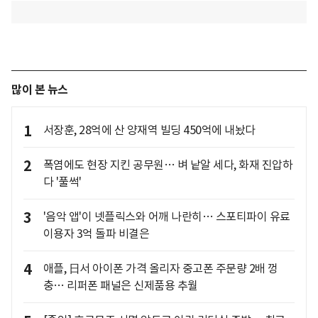
많이 본 뉴스
1
서장훈, 28억에 산 양재역 빌딩 450억에 내놨다
2
폭염에도 현장 지킨 공무원… 벼 낱알 세다, 화재 진압하
다 '풀썩'
3
'음악 앱'이 넷플릭스와 어깨 나란히… 스포티파이 유료
이용자 3억 돌파 비결은
4
애플, 日서 아이폰 가격 올리자 중고폰 주문량 2배 껑
충… 리퍼폰 패널은 신제품용 추월