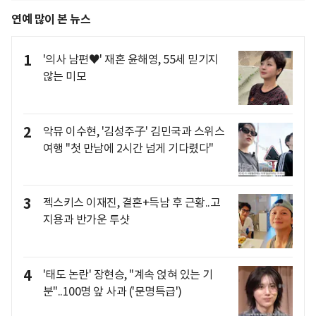
연예 많이 본 뉴스
1
'의사 남편♥' 재혼 윤해영, 55세 믿기지
않는 미모
2
악뮤 이수현, '김성주子' 김민국과 스위스
여행 "첫 만남에 2시간 넘게 기다렸다"
3
젝스키스 이재진, 결혼+득남 후 근황..고
지용과 반가운 투샷
4
'태도 논란' 장현승, "계속 얹혀 있는 기
분"..100명 앞 사과 ('문명특급')