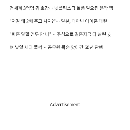
전세계 3억명 귀 호강… 넷플릭스급 돌풍 일으킨 음악 앱
"저걸 왜 2배 주고 사지?"… 일본, 때아닌 아이폰 대란
"파혼 말할 엄두 안 나"… 주식으로 결혼자금 다 날린 女
벼 낱알 세다 풀썩… 공무원 목숨 앗아간 60년 관행