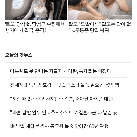
오늘의 핫뉴스
대통령도 못 만나는 지도자… 이란, 통제불능 빠졌다
전세계 3억명 귀 호강… 넷플릭스급 돌풍 일으킨 음악 앱
"저걸 왜 2배 주고 사지?"… 일본, 때아닌 아이폰 대란
"파혼 말할 엄두 안 나"… 주식으로 결혼자금 다 날린 女
벼 낱알 세다 풀썩… 공무원 목숨 앗아간 60년 관행