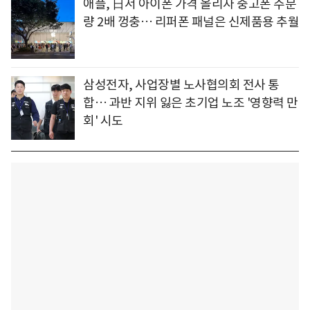
애플, 日서 아이폰 가격 올리자 중고폰 주문
량 2배 껑충… 리퍼폰 패널은 신제품용 추월
삼성전자, 사업장별 노사협의회 전사 통
합… 과반 지위 잃은 초기업 노조 '영향력 만
회' 시도