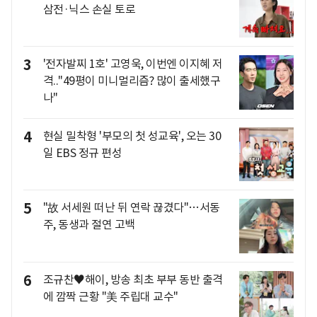
삼전·닉스 손실 토로
3
'전자발찌 1호' 고영욱, 이번엔 이지혜 저
격.."49평이 미니멀리즘? 많이 출세했구
나"
4
현실 밀착형 '부모의 첫 성교육', 오는 30
일 EBS 정규 편성
5
"故 서세원 떠난 뒤 연락 끊겼다"…서동
주, 동생과 절연 고백
6
조규찬♥해이, 방송 최초 부부 동반 출격
에 깜짝 근황 "美 주립대 교수"