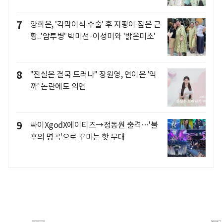
7
양희은, '각막이식 수술' 후 지팡이 짚은 근
황..'암투병' 박미선·이성미와 '밝은미소'
8
"진실은 결국 드러나" 장원영, 연이은 '억
까' 논란에도 의연
9
싸이XgodX에이티즈→정동원 출격…'불
후의 명곡'으로 꾸미는 핫 무대