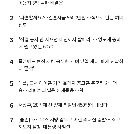
이용자 3억 돌파 비결은
2
"파혼할까요?…결혼자금 5500만원 주식으로 날린 예비
신부
3
"직접 농사 안 지으면 내년까지 팔아라"… 양도세 중과
에 떨고 있는 6070
4
폭염에도 현장 지킨 공무원… 벼 낱알 세다, 화재 진압하
다 '풀썩'
5
애플, 日서 아이폰 가격 올리자 중고폰 주문량 2배 껑
충… 리퍼폰 패널은 신제품용 추월
6
서장훈, 28억에 산 양재역 빌딩 450억에 내놨다
7
[줌인] 호르무즈 서명 앞두고 이란 리더십 증발… 최고
지도자 잠행·대통령 사임설