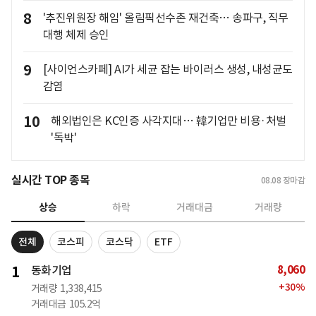
8
'추진위원장 해임' 올림픽선수촌 재건축… 송파구, 직무
대행 체제 승인
9
[사이언스카페] AI가 세균 잡는 바이러스 생성, 내성균도
감염
10
해외법인은 KC인증 사각지대… 韓기업만 비용·처벌
'독박'
실시간 TOP 종목
08.08
장마감
상승
하락
거래대금
거래량
전체
코스피
코스닥
ETF
8,060
1
동화기업
+
30
%
거래량
1,338,415
거래대금
105.2억