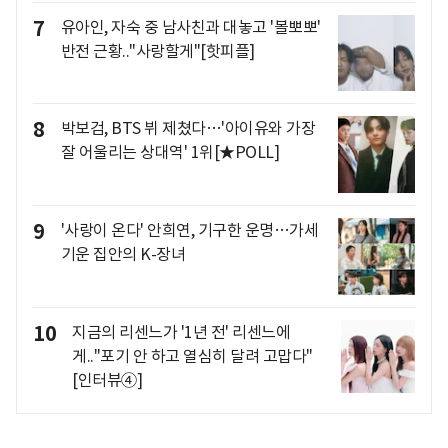
7
유아인, 자숙 중 남사친과 대놓고 '볼뽀뽀'
반전 근황.."사랑할게"[핫피플]
8
박보검, BTS 뷔 제쳤다…'아이유와 가장
잘 어울리는 상대역' 1위[★POLL]
9
'사랑이 온다' 안희연, 기구한 운명…가세
기운 집안의 K-장녀
10
지금의 리센느가 '1년 전' 리센느에
게.."포기 안 하고 열심히 달려 고맙다"
[인터뷰④]