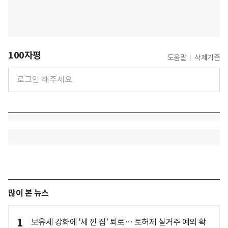
100자평
도움말
삭제기준
많이 본 뉴스
1
보유세 강화에 '세 낀 집' 퇴로… 토허제 실거주 예외 확