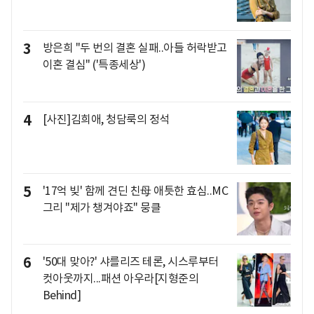
3
방은희 "두 번의 결혼 실패..아들 허락받고
이혼 결심" ('특종세상')
4
[사진]김희애, 청담룩의 정석
5
'17억 빚' 함께 견딘 친母 애틋한 효심..MC
그리 "제가 챙겨야죠" 뭉클
6
'50대 맞아?' 샤를리즈 테론, 시스루부터
컷아웃까지...패션 아우라[지형준의
Behind]