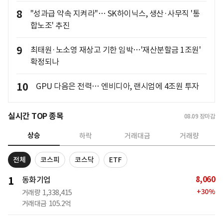
8
"성과급 약속 지켜라"… SK하이닉스, 생산·사무직 '통
합노조' 추진
9
최태원·노소영 재상고 기한 임박…'재산분할금 1조원'
확정되나
10
GPU 다음은 전력… 엔비디아, 랜시엄에 4조원 투자
실시간 TOP 종목
08.09
장마감
상승
하락
거래대금
거래량
전체
코스피
코스닥
ETF
8,060
1
동화기업
+
30
%
거래량
1,338,415
거래대금
105.2억