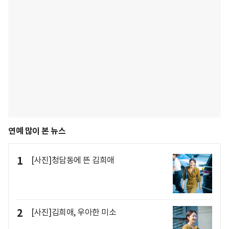
연예 많이 본 뉴스
1
[사진]청담동에 뜬 김희애
2
[사진]김희애, 우아한 미소