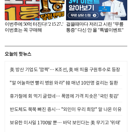
오늘의 핫뉴스
美 방산 기업도 '깜짝'… K조선, 美 배 띄울 구원투수로 등장
"말 어눌하면 빨리 병원 와라" 韓 매년 10만명 걸리는 질환
휴가철에 회 먹기 글렀네… 폭염에 가격 치솟은 '국민 횟감'
반도체도 쭉쭉 빠진 증시… "외인이 우리 희망" 말 나온 이유
보유한 미사일 1700발 뿐… 바닥 보인다는 美 무기고 '위태'