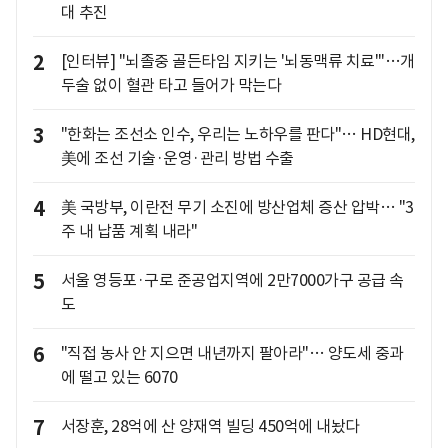
대 추진
2
[인터뷰] "뇌졸중 골든타임 지키는 '뇌동맥류 치료'"…개
두술 없이 혈관 타고 들어가 막는다
3
"한화는 조선소 인수, 우리는 노하우를 판다"… HD현대,
美에 조선 기술·운영·관리 방법 수출
4
美 국방부, 이란전 무기 소진에 방산업체 증산 압박… "3
주 내 납품 계획 내라"
5
서울 영등포·구로 준공업지역에 2만7000가구 공급 속
도
6
"직접 농사 안 지으면 내년까지 팔아라"… 양도세 중과
에 떨고 있는 6070
7
서장훈, 28억에 산 양재역 빌딩 450억에 내놨다