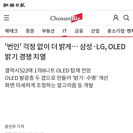
재테크
증권
부동산
IT
금융
산업
중소기업·벤
'번인' 걱정 없이 더 밝게… 삼성·LG, OLED
밝기 경쟁 치열
갤럭시S22에 1700니트 OLED 탑재 전망
OLED 발광층 두 겹으로 만들어 '밝기·수명' 개선
화면 미세하게 조정하는 알고리즘 등 개발
윤진우 기자