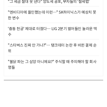
"그 세금 절대 못 낸다" 양도세 공포, 부자들의 '절세법'
"엔비디아에 올인했는데 이런…" SK하이닉스가 예상치 못
한 변수
'중동 천궁' 제대로 터졌다… LIG 2분기 벌어들인 놀라운 액
수
"스타벅스 진짜 안 가나?"… 탱크데이 논란 후 바뀐 결제 순
위
"불닭 파는 그 삼양 아니에요?" 주식할 때 주의해야 할 회사
명들