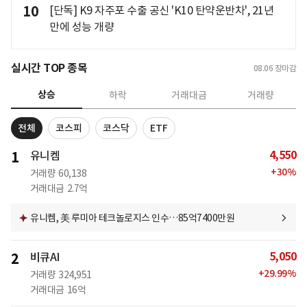
10
[단독] K9 자주포 수출 공신 'K10 탄약운반차', 21년
만에 성능 개량
실시간 TOP 종목
08.06
장마감
상승
하락
거래대금
거래량
전체
코스피
코스닥
ETF
4,550
1
유니켐
+
30
%
거래량
60,138
거래대금
2.7억
유니켐, 美 루미아 테크놀로지스 인수…85억7400만원
5,050
2
비큐AI
+
29.99
%
거래량
324,951
거래대금
16억