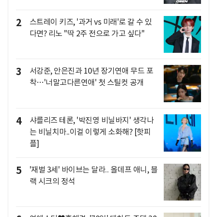
2
스트레이 키즈, '과거 vs 미래'로 갈 수 있
다면? 리노 "딱 2주 전으로 가고 싶다"
3
서강준, 안은진과 10년 장기연애 무드 포
착…'너말고다른연애' 첫 스틸컷 공개
4
샤를리즈 테론, '박진영 비닐바지' 생각나
는 비닐치마..이걸 이렇게 소화해? [핫피
플]
5
'재벌 3세' 바이브는 달라.. 올데프 애니, 블
랙 시크의 정석