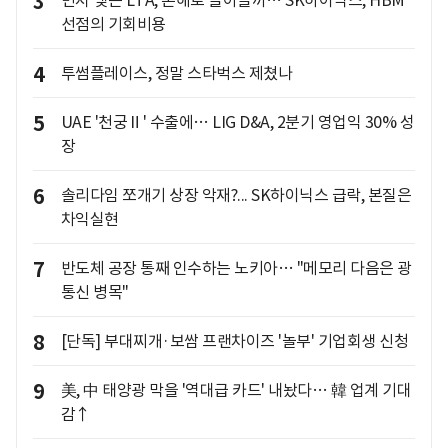
3
먼저 맺은 LTA, 손해로 돌아올까… SK하이닉스, HBM
선점의 기회비용
4
투썸플레이스, 정말 스타벅스 제쳤나
5
UAE '천궁Ⅱ' 수출에… LIG D&A, 2분기 영업익 30% 성
장
6
솔리다임 쪼개기 상장 악재?... SK하이닉스 급락, 본질은
차익실현
7
반도체 공장 통째 인수하는 노키아… "메모리 다음은 광
통신 병목"
8
[단독] 부대찌개·보쌈 프랜차이즈 '놀부' 기업회생 신청
9
美, 中 태양광 막을 '역대급 카드' 내놨다… 韓 업계 기대
감↑