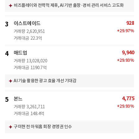
비즈플레이와 전략적 제휴, AI 기반 출장·경비 관리 서비스 고도화
928
3
이스트에이드
+
29.97
%
거래량
2,620,951
거래대금
22.3억
9,940
4
매드업
+
29.93
%
거래량
13,028,020
거래대금
1190.7억
AI 기술 활용한 광고 효율 개선 기대감
4,775
5
본느
+
29.93
%
거래량
3,261,711
거래대금
148.4억
구미현 전 아워홈 회장 경영권 인수