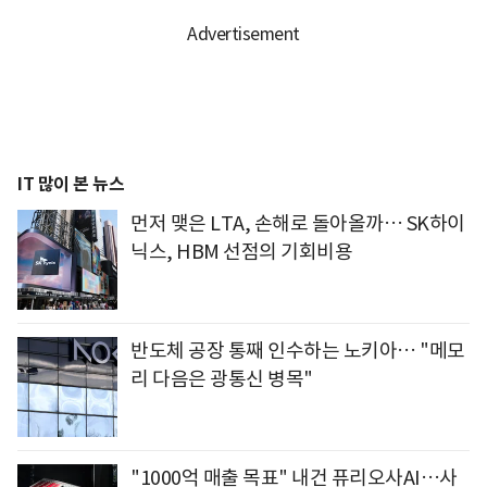
IT 많이 본 뉴스
먼저 맺은 LTA, 손해로 돌아올까… SK하이
닉스, HBM 선점의 기회비용
반도체 공장 통째 인수하는 노키아… "메모
리 다음은 광통신 병목"
"1000억 매출 목표" 내건 퓨리오사AI…사