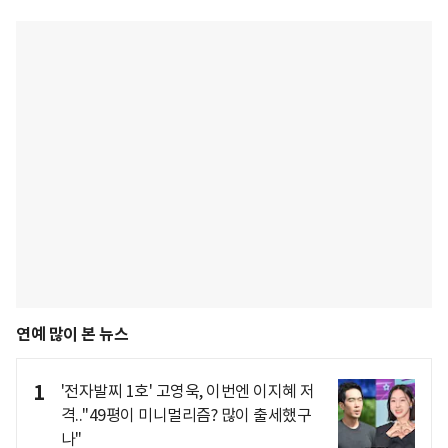
연예 많이 본 뉴스
1
'전자발찌 1호' 고영욱, 이번엔 이지혜 저
격.."49평이 미니멀리즘? 많이 출세했구
나"