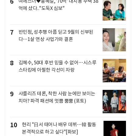
6
여에스더♥홍혜걸, '70억' 대치동 주택 38
억에 샀다.."도둑X 심보"
7
반민정, 성추행 아픔 딛고 9월의 신부된
다…1살 연상 사업가와 결혼
8
김혜수, 50대 후반 믿을 수 없어…시스루
스타킹에 아찔한 각선미 자랑
9
샤를리즈 테론, 착한 사람 눈에만 보이는
치마? 파격 패션에 멋쁨 뿜뿜 (포토)
10
현리 "日서 태어나 배우 데뷔…韓 활동
본격적으로 하고 싶다"[화보]