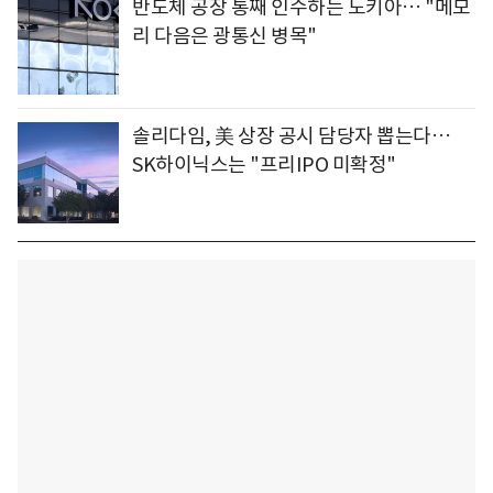
반도체 공장 통째 인수하는 노키아… "메모
리 다음은 광통신 병목"
솔리다임, 美 상장 공시 담당자 뽑는다…
SK하이닉스는 "프리IPO 미확정"