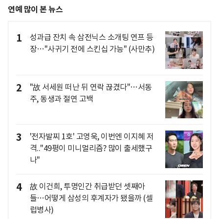
연예 많이 본 뉴스
1
성과급 잔치 속 삼전닉스 소개팅 연프 등
장…"사귀기 전에 스킨십 가능" (사만추)
2
"故 서세원 떠난 뒤 연락 끊겼다"…서동
주, 동생과 절연 고백
3
'전자발찌 1호' 고영욱, 이번엔 이지혜 저
격.."49평이 미니멀리즘? 많이 출세했구
나"
4
故 이건희, 투명인간 취급받던 셋째아
들…어떻게 삼성의 후계자가 됐을까 (셀
럽병사)