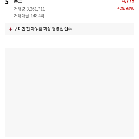
4,775
5
본느
+
29.93
%
거래량
3,261,711
거래대금
148.4억
구미현 전 아워홈 회장 경영권 인수