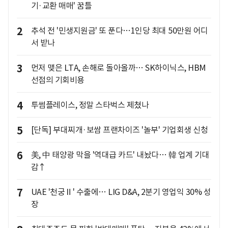
기·교환 매매' 꿈틀
2
추석 전 '민생지원금' 또 푼다…1인당 최대 50만원 어디
서 받나
3
먼저 맺은 LTA, 손해로 돌아올까… SK하이닉스, HBM
선점의 기회비용
4
투썸플레이스, 정말 스타벅스 제쳤나
5
[단독] 부대찌개·보쌈 프랜차이즈 '놀부' 기업회생 신청
6
美, 中 태양광 막을 '역대급 카드' 내놨다… 韓 업계 기대
감↑
7
UAE '천궁Ⅱ' 수출에… LIG D&A, 2분기 영업익 30% 성
장