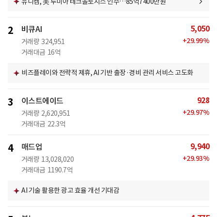
유니켐, 美 루미아 테크놀로지스 인수…85억7400만원
5,050
2
비큐AI
+
29.99
%
거래량
324,951
거래대금
16억
비즈플레이와 전략적 제휴, AI 기반 출장·경비 관리 서비스 고도화
928
3
이스트에이드
+
29.97
%
거래량
2,620,951
거래대금
22.3억
9,940
4
매드업
+
29.93
%
거래량
13,028,020
거래대금
1190.7억
AI 기술 활용한 광고 효율 개선 기대감