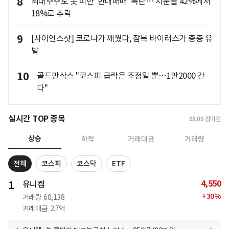
8
최대주주도 못 피한 '반대매매' 폭탄… 지분율 42%에서
18%로 추락
9
[사이언스샷] 코로나가 깨웠다, 잠복 바이러스가 중증 유
발
10
골드만삭스 "코스피 급락은 조정일 뿐…1만2000 간
다"
실시간 TOP 종목
08.06
장마감
상승
하락
거래대금
거래량
전체
코스피
코스닥
ETF
4,550
1
유니켐
+
30
%
거래량
60,138
거래대금
2.7억