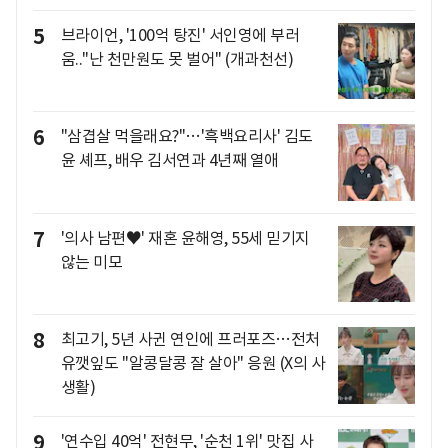
5
브라이언, '100억 탕진' 서인영에 부러
움.."난 천만원도 못 벌어" (개과천선)
6
"삼겹살 먹을래요?"…'흑백요리사' 김도
윤 셰프, 배우 김서연과 4년째 열애
7
'의사 남편♥' 재혼 윤해영, 55세 믿기지
않는 미모
8
최고기, 5년 사귄 연인에 프러포즈…전처
유깻잎도 "알콩달콩 잘 살아" 응원 (X의 사
생활)
9
'연수입 40억' 전현무, '순천 1위' 맛집 사