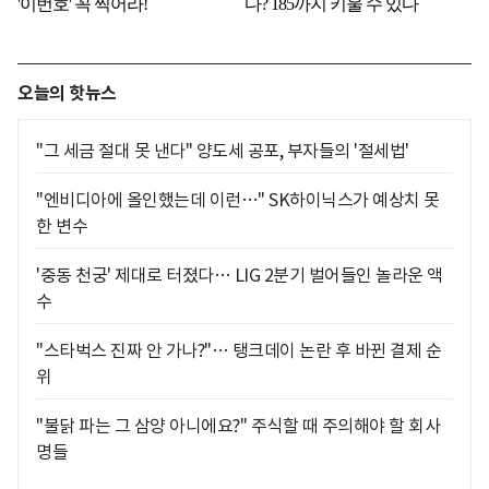
오늘의 핫뉴스
"그 세금 절대 못 낸다" 양도세 공포, 부자들의 '절세법'
"엔비디아에 올인했는데 이런…" SK하이닉스가 예상치 못
한 변수
'중동 천궁' 제대로 터졌다… LIG 2분기 벌어들인 놀라운 액
수
"스타벅스 진짜 안 가나?"… 탱크데이 논란 후 바뀐 결제 순
위
"불닭 파는 그 삼양 아니에요?" 주식할 때 주의해야 할 회사
명들