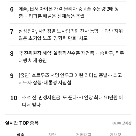
6
애플, 日서 아이폰 가격 올리자 중고폰 주문량 2배 껑
충… 리퍼폰 패널은 신제품용 추월
7
삼성전자, 사업장별 노사협의회 전사 통합… 과반 지위
잃은 초기업 노조 '영향력 만회' 시도
8
'추진위원장 해임' 올림픽선수촌 재건축… 송파구, 직무
대행 체제 승인
9
[줌인] 호르무즈 서명 앞두고 이란 리더십 증발… 최고
지도자 잠행·대통령 사임설
10
추석 전 '민생지원금' 또 푼다…1인당 최대 50만원 어
디서 받나
실시간 TOP 종목
08.08
장마감
상승
하락
거래대금
거래량