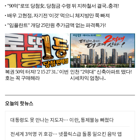
오늘의 핫뉴스
대통령도 못 만나는 지도자… 이란, 통제불능 빠졌다
전세계 3억명 귀 호강… 넷플릭스급 돌풍 일으킨 음악 앱