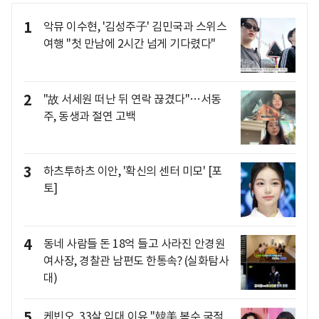
1
악뮤 이수현, '김성주子' 김민국과 스위스
여행 "첫 만남에 2시간 넘게 기다렸다"
2
"故 서세원 떠난 뒤 연락 끊겼다"…서동
주, 동생과 절연 고백
3
하츠투하츠 이안, '확신의 센터 미모' [포
토]
4
동네 사람들 돈 18억 들고 사라진 안경원
여사장, 경찰관 남편도 한통속? (실화탐사
대)
5
케빈오, 33살 입대 이유 "韓美 복수 국적,