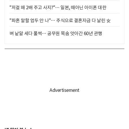
"저걸 왜 2배 주고 사지?"… 일본, 때아닌 아이폰 대란
"파혼 말할 엄두 안 나"… 주식으로 결혼자금 다 날린 女
벼 낱알 세다 풀썩… 공무원 목숨 앗아간 60년 관행