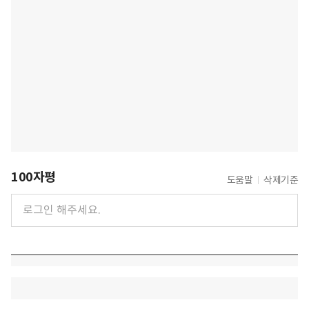
100자평
도움말
삭제기준