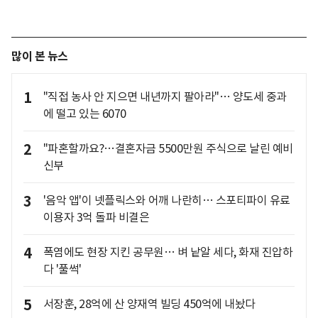
많이 본 뉴스
1
"직접 농사 안 지으면 내년까지 팔아라"… 양도세 중과
에 떨고 있는 6070
2
"파혼할까요?…결혼자금 5500만원 주식으로 날린 예비
신부
3
'음악 앱'이 넷플릭스와 어깨 나란히… 스포티파이 유료
이용자 3억 돌파 비결은
4
폭염에도 현장 지킨 공무원… 벼 낱알 세다, 화재 진압하
다 '풀썩'
5
서장훈, 28억에 산 양재역 빌딩 450억에 내놨다