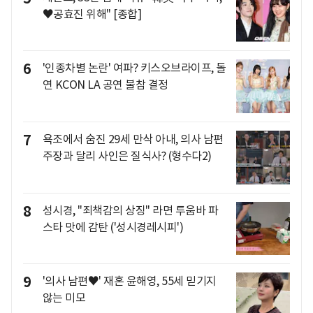
♥공효진 위해" [종합]
6
'인종차별 논란' 여파? 키스오브라이프, 돌
연 KCON LA 공연 불참 결정
7
욕조에서 숨진 29세 만삭 아내, 의사 남편
주장과 달리 사인은 질식사? (형수다2)
8
성시경, "죄책감의 상징" 라면 투움바 파
스타 맛에 감탄 ('성시경레시피')
9
'의사 남편♥' 재혼 윤해영, 55세 믿기지
않는 미모