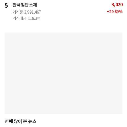
3,020
5
한국첨단소재
+
29.89
%
거래량
3,991,467
거래대금
118.3억
연예 많이 본 뉴스