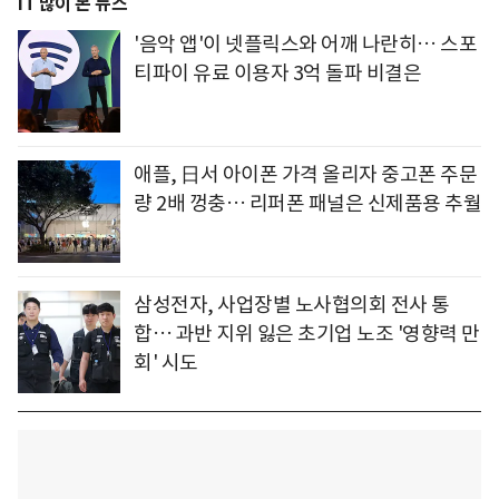
IT 많이 본 뉴스
'음악 앱'이 넷플릭스와 어깨 나란히… 스포
티파이 유료 이용자 3억 돌파 비결은
애플, 日서 아이폰 가격 올리자 중고폰 주문
량 2배 껑충… 리퍼폰 패널은 신제품용 추월
삼성전자, 사업장별 노사협의회 전사 통
합… 과반 지위 잃은 초기업 노조 '영향력 만
회' 시도