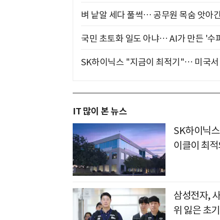
벼 낱알 세다 풀썩… 공무원 목숨 앗아간
국민 초토화 일도 아냐… AI가 만든 '수
SK하이닉스 "지금이 최적기"… 미국서 
IT 많이 본 뉴스
SK하이닉스
이클이 최적
삼성전자, 
위 잃은 초기