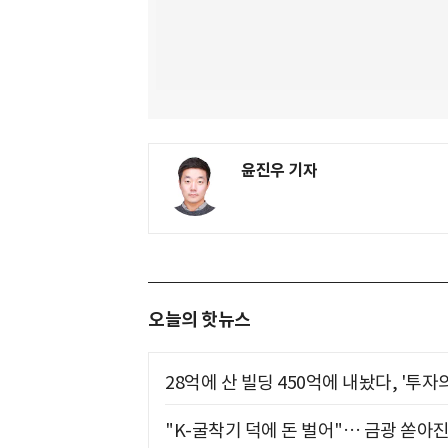
윤진우 기자
오늘의 핫뉴스
28억에 산 빌딩 450억에 내놨다, '투자
"K-굴착기 덕에 돈 벌어"… 금광 쏟아