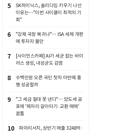
5
SK하이닉스, 솔리다임 키우기 나선
이유는…"이번 사이클이 최적의 기
회"
6
"강제 국장 복귀냐"… ISA 세제 개편
에 투자자 불만
7
[사이언스카페] AI가 세균 잡는 바이
러스 생성, 내성균도 감염
8
수백만원 오른 국민 첫차 아반떼 흥
행 성공할까
9
"그 세금 절대 못 낸다"… 양도세 공
포에 '제자리 갈아타기·교환 매매'
꿈틀
10
파마리서치, 상반기 매출 3248억·