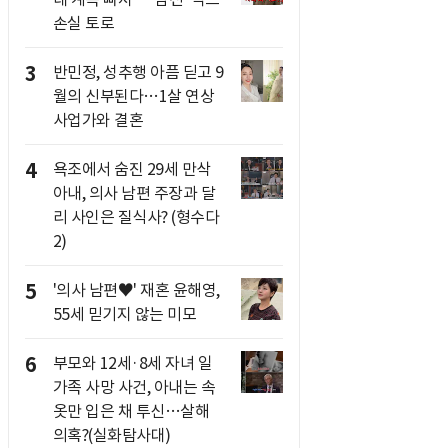
손실 토로
3
반민정, 성추행 아픔 딛고 9
월의 신부된다…1살 연상
사업가와 결혼
4
욕조에서 숨진 29세 만삭
아내, 의사 남편 주장과 달
리 사인은 질식사? (형수다
2)
5
'의사 남편♥' 재혼 윤해영,
55세 믿기지 않는 미모
6
부모와 12세·8세 자녀 일
가족 사망 사건, 아내는 속
옷만 입은 채 투신…살해
의혹?(실화탐사대)