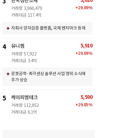
3,020
3
한국첨단소재
+
29.89
%
거래량
3,960,479
거래대금
117.4억
자회사 양자검증 플랫폼, 국제 벤치마크 등재
5,910
4
유니켐
+
29.89
%
거래량
57,922
거래대금
3.4억
로봇공학·촉각센싱 솔루션 사업 영위 소식에
주가 상승
5,590
5
케이피엠테크
+
29.85
%
거래량
112,952
거래대금
6.1억