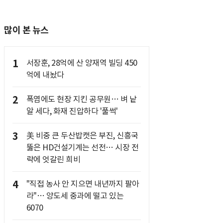
많이 본 뉴스
1
서장훈, 28억에 산 양재역 빌딩 450
억에 내놨다
2
폭염에도 현장 지킨 공무원… 벼 낱
알 세다, 화재 진압하다 '풀썩'
3
美 비중 큰 두산밥캣은 부진, 신흥국
뚫은 HD건설기계는 선전… 시장 전
략에 엇갈린 희비
4
"직접 농사 안 지으면 내년까지 팔아
라"… 양도세 중과에 떨고 있는
6070