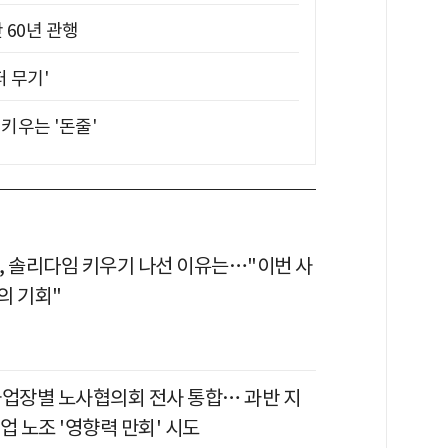
 60년 관행
퍼 무기'
키우는 '돈줄'
, 솔리다임 키우기 나선 이유는…"이번 사
의 기회"
사업장별 노사협의회 전사 통합… 과반 지
업 노조 '영향력 만회' 시도