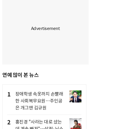
연예 많이 본 뉴스
1
장애학생 속옷까지 손빨래
한 사회복무요원…주인공
은 개그맨 김규원
2
홍진경 "사라는 대로 샀는
데 계속 빠져"…삼전·닉스