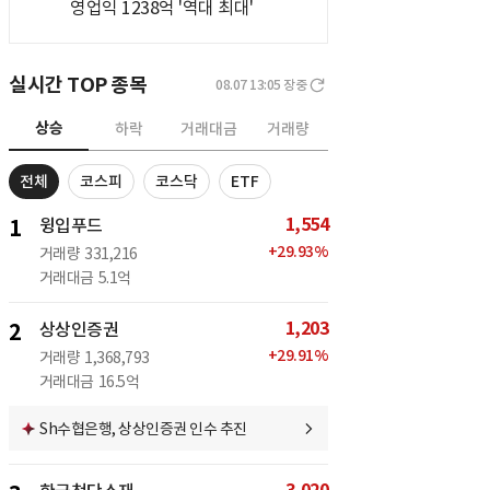
영업익 1238억 '역대 최대'
실시간 TOP 종목
08.07 13:05
장중
상승
하락
거래대금
거래량
전체
코스피
코스닥
ETF
1,554
1
윙입푸드
+
29.93
%
거래량
331,216
거래대금
5.1억
1,203
2
상상인증권
+
29.91
%
거래량
1,368,793
거래대금
16.5억
Sh수협은행, 상상인증권 인수 추진