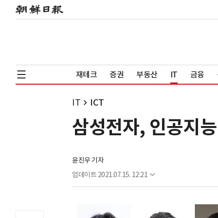
재테크
증권
부동산
IT
금융
IT
ICT
삼성전자, 인공지능
윤진우 기자
업데이트
2021.07.15. 12:21