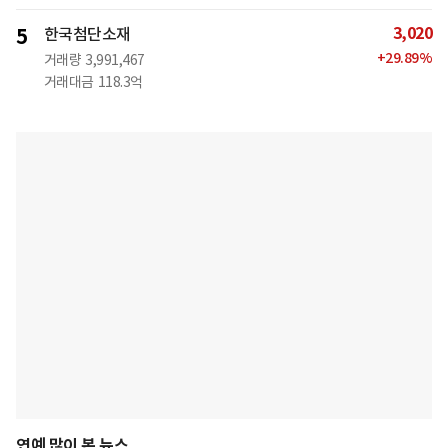
3,020
5
한국첨단소재
+
29.89
%
거래량
3,991,467
거래대금
118.3억
연예 많이 본 뉴스