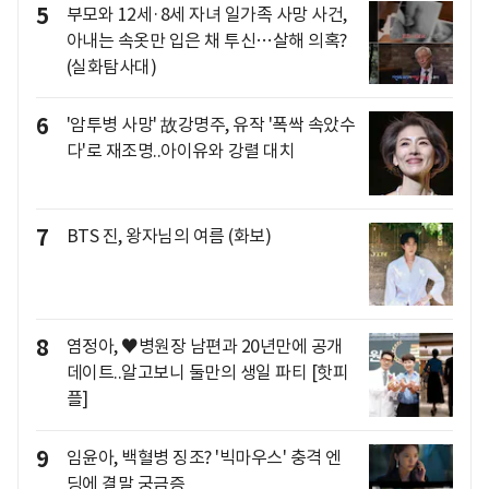
5
부모와 12세·8세 자녀 일가족 사망 사건,
아내는 속옷만 입은 채 투신…살해 의혹?
(실화탐사대)
6
'암투병 사망' 故강명주, 유작 '폭싹 속았수
다'로 재조명..아이유와 강렬 대치
7
BTS 진, 왕자님의 여름 (화보)
8
염정아, ♥병원장 남편과 20년만에 공개
데이트..알고보니 둘만의 생일 파티 [핫피
플]
9
임윤아, 백혈병 징조? '빅마우스' 충격 엔
딩에 결말 궁금증