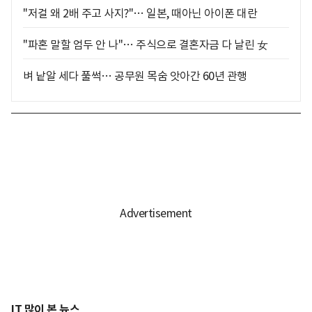
"저걸 왜 2배 주고 사지?"… 일본, 때아닌 아이폰 대란
"파혼 말할 엄두 안 나"… 주식으로 결혼자금 다 날린 女
벼 낱알 세다 풀썩… 공무원 목숨 앗아간 60년 관행
IT 많이 본 뉴스