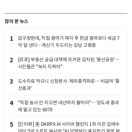
많이 본 뉴스
1
압구정현대, 직접 증여가 매각 후 현금 증여보다 세금 7
억 덜 낸다…계산기 두드리는 강남 고령층
2
[르포] 부동산 공급 대책에 뜨거운 감자된 '용산공원'…
시민들은 "녹지 지켜야"
3
도수치료 막으니 신장분사·체외충격파로… 비급여 '풍
선효과'
4
"직접 농사 안 지으면 내년까지 팔아라"… 양도세 중과
에 떨고 있는 6070
5
[인터뷰] 美 DARPA AI 사이버 챌린지 1위 이끈 김태수
마이크로소프트 부사장 "AI 모델보다 중요한건 운영 체