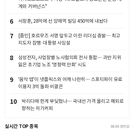
계와 거버넌스"
6
서장훈, 28억에 산 양재역 빌딩 450억에 내놨다
7
[줌인] 호르무즈 서명 앞두고 이란 리더십 증발… 최고
지도자 잠행·대통령 사임설
8
삼성전자, 사업장별 노사협의회 전사 통합… 과반 지위
잃은 초기업 노조 '영향력 만회' 시도
9
'음악 앱'이 넷플릭스와 어깨 나란히… 스포티파이 유료
이용자 3억 돌파 비결은
10
박리다매 한계 부딪혔나… 국내선 가격 올리고 해외로
향하는 저가커피
실시간 TOP 종목
08.08
장마감