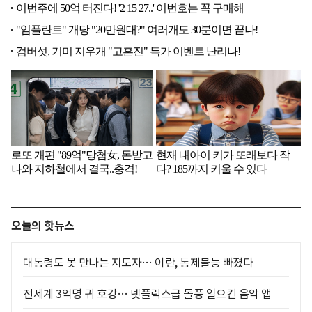
오늘의 핫뉴스
대통령도 못 만나는 지도자… 이란, 통제불능 빠졌다
전세계 3억명 귀 호강… 넷플릭스급 돌풍 일으킨 음악 앱