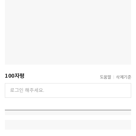
100자평
도움말
삭제기준