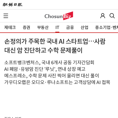
재테크
증권
부동산
IT
금융
산업
중소기업·벤
손정의가 주목한 국내 AI 스타트업…사람
대신 암 진단하고 수학 문제풀이
소프트뱅크벤처스, 국내 6개사 공동 기자간담회
AI 폐암·유방암 진단 '루닛', 연내 상장 예고
메스프레소, 수학 문제 사진 찍어 올리면 대신 풀이
가우디오랩은 오디오·루나소프트는 고객상담에 AI 접목