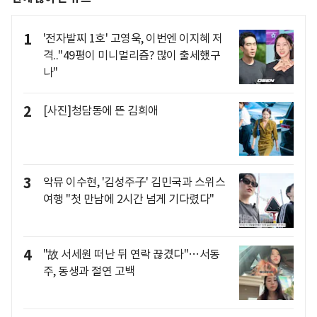
1
'전자발찌 1호' 고영욱, 이번엔 이지혜 저
격.."49평이 미니멀리즘? 많이 출세했구
나"
2
[사진]청담동에 뜬 김희애
3
악뮤 이수현, '김성주子' 김민국과 스위스
여행 "첫 만남에 2시간 넘게 기다렸다"
4
"故 서세원 떠난 뒤 연락 끊겼다"…서동
주, 동생과 절연 고백