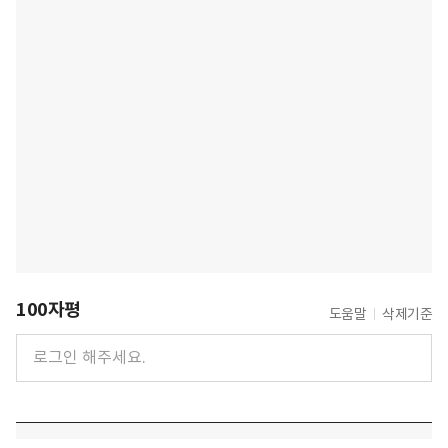
100자평
도움말
삭제기준