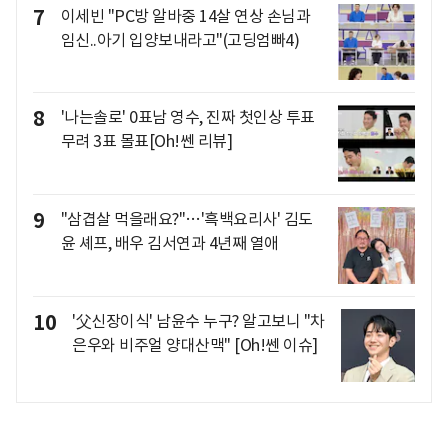
7
이세빈 "PC방 알바중 14살 연상 손님과
임신..아기 입양보내라고"(고딩엄빠4)
8
'나는솔로' 0표남 영수, 진짜 첫인상 투표
무려 3표 몰표[Oh!쎈 리뷰]
9
"삼겹살 먹을래요?"…'흑백요리사' 김도
윤 셰프, 배우 김서연과 4년째 열애
10
'父신장이식' 남윤수 누구? 알고보니 "차
은우와 비주얼 양대산맥" [Oh!쎈 이슈]