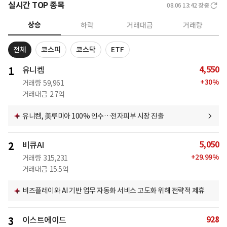
실시간 TOP 종목
08.06 13:42
장중
상승
하락
거래대금
거래량
전체
코스피
코스닥
ETF
4,550
1
유니켐
+
30
%
거래량
59,961
거래대금
2.7억
유니켐, 美루미아 100% 인수…전자피부 시장 진출
5,050
2
비큐AI
+
29.99
%
거래량
315,231
거래대금
15.5억
비즈플레이와 AI 기반 업무 자동화 서비스 고도화 위해 전략적 제휴
928
3
이스트에이드