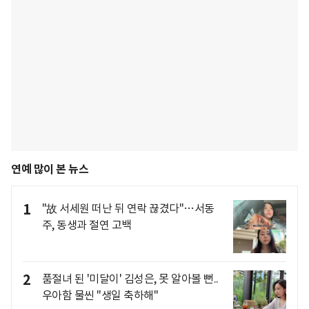
연예 많이 본 뉴스
1
"故 서세원 떠난 뒤 연락 끊겼다"…서동
주, 동생과 절연 고백
2
품절녀 된 '미달이' 김성은, 못 알아볼 뻔..
우아함 물씬 "생일 축하해"