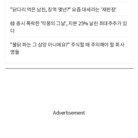
"닭다리 먹은 남친, 징역 몇년?" 요즘 대세라는 '재판장'
韓 증시 폭락한 '악몽의 그날', 지분 25% 날린 최대주주가 있
다
"불닭 파는 그 삼양 아니에요?" 주식할 때 주의해야 할 회사
명들