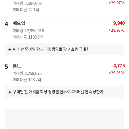
+
29.97
%
거래량
2,604,683
거래대금
22.1억
9,940
4
매드업
+
29.93
%
거래량
12,958,818
거래대금
1183.8억
AI 기반 모바일 광고 타깃팅으로 광고 효율 극대화
4,775
5
본느
+
29.93
%
거래량
3,258,675
거래대금
148.2억
구미현 전 아워홈 회장 경영권 인수로 4거래일 연속 상한가