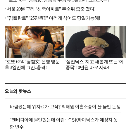
오늘의 핫뉴스
바람폈는데 위자료가 고작? 최태원 이혼소송이 불 붙인 논쟁
"엔비디아에 올인했는데 이런…" SK하이닉스가 예상치 못
한 변수