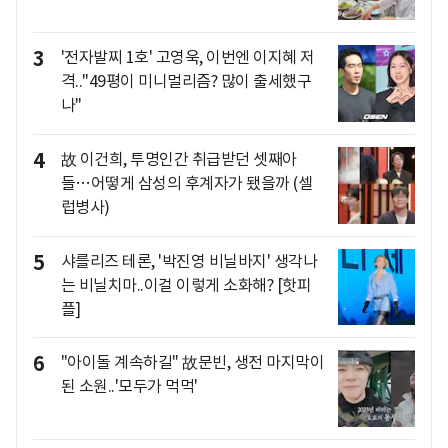
3
'전자발찌 1호' 고영욱, 이번엔 이지혜 저
격.."49평이 미니멀리즘? 많이 출세했구
나"
4
故 이건희, 투명인간 취급받던 셋째아
들…어떻게 삼성의 후계자가 됐을까 (셀
럽병사)
5
샤를리즈 테론, '박진영 비닐바지' 생각나
는 비닐치마..이걸 이렇게 소화해? [핫피
플]
6
"아이돌 계속하길" 故문빈, 생전 마지막이
된 소원..'모두가 먹먹'