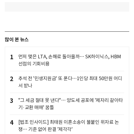
많이 본 뉴스
1
먼저 맺은 LTA, 손해로 돌아올까… SK하이닉스, HBM
선점의 기회비용
2
추석 전 '민생지원금' 또 푼다…1인당 최대 50만원 어디
서 받나
3
"그 세금 절대 못 낸다"… 양도세 공포에 '제자리 갈아타
기·교환 매매' 꿈틀
4
[법조 인사이드] 최태원 이혼소송이 불붙인 위자료 논
쟁… 기준 없어 판결 '제각각'