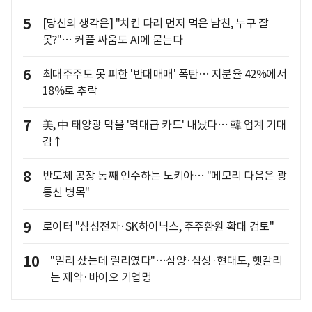
5
[당신의 생각은] "치킨 다리 먼저 먹은 남친, 누구 잘
못?"… 커플 싸움도 AI에 묻는다
6
최대주주도 못 피한 '반대매매' 폭탄… 지분율 42%에서
18%로 추락
7
美, 中 태양광 막을 '역대급 카드' 내놨다… 韓 업계 기대
감↑
8
반도체 공장 통째 인수하는 노키아… "메모리 다음은 광
통신 병목"
9
로이터 "삼성전자·SK하이닉스, 주주환원 확대 검토"
10
"일리 샀는데 릴리였다"…삼양·삼성·현대도, 헷갈리
는 제약·바이오 기업명