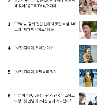
2
오상진♥김소영, 딸 LA 갈비 위해 호텔 뷔
페 찾아('띵그리TV')//어저께
3
'17억 빚' 함께 견딘 친母 애틋한 효심..MC
그리 "제가 챙겨야죠" 뭉클
4
[사진]김희애, 우아한 미소
5
[사진]김희애, 청담룩의 정석
6
악뮤 이수현, '김성주子' 김민국과 스위스
여행 "첫 만남에 2시간 넘게 기다렸다"