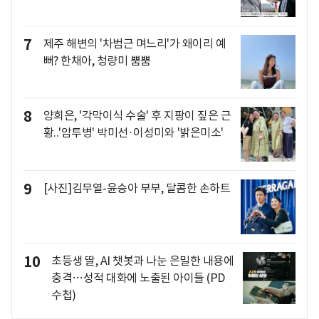
7
제주 해변의 '차범근 며느리'가 왜이리 예
뻐? 한채아, 청량미 뿜뿜
8
양희은, '각막이식 수술' 후 지팡이 짚은 근
황..'암투병' 박미선·이성미와 '밝은미소'
9
[사진]김무열-윤승아 부부, 달콤한 손하트
10
초등생 딸, AI 챗봇과 나눈 은밀한 내용에
충격…성적 대화에 노출된 아이들 (PD
수첩)