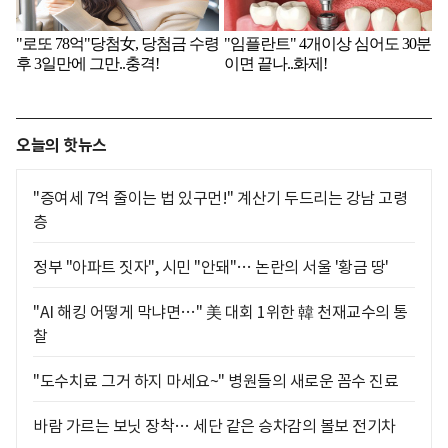
오늘의 핫뉴스
"증여세 7억 줄이는 법 있구먼!" 계산기 두드리는 강남 고령
층
정부 "아파트 짓자", 시민 "안돼"… 논란의 서울 '황금 땅'
"AI 해킹 어떻게 막냐면…" 美 대회 1위한 韓 천재교수의 통
찰
"도수치료 그거 하지 마세요~" 병원들의 새로운 꼼수 진료
바람 가르는 보닛 장착… 세단 같은 승차감의 볼보 전기차