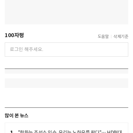
100자평
도움말
삭제기준
많이 본 뉴스
"한화는 조선소 인수, 우리는 노하우를 판다"… HD현대,