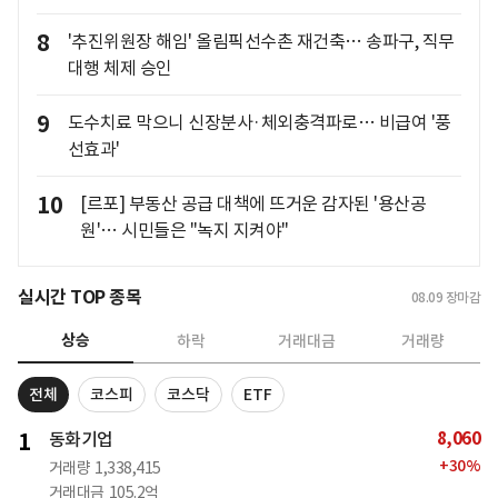
8
'추진위원장 해임' 올림픽선수촌 재건축… 송파구, 직무
대행 체제 승인
9
도수치료 막으니 신장분사·체외충격파로… 비급여 '풍
선효과'
10
[르포] 부동산 공급 대책에 뜨거운 감자된 '용산공
원'… 시민들은 "녹지 지켜야"
실시간 TOP 종목
08.09
장마감
상승
하락
거래대금
거래량
전체
코스피
코스닥
ETF
8,060
1
동화기업
+
30
%
거래량
1,338,415
거래대금
105.2억