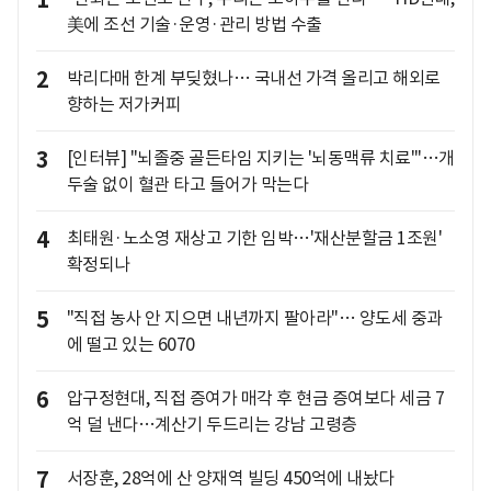
1
美에 조선 기술·운영·관리 방법 수출
2
박리다매 한계 부딪혔나… 국내선 가격 올리고 해외로
향하는 저가커피
3
[인터뷰] "뇌졸중 골든타임 지키는 '뇌동맥류 치료'"…개
두술 없이 혈관 타고 들어가 막는다
4
최태원·노소영 재상고 기한 임박…'재산분할금 1조원'
확정되나
5
"직접 농사 안 지으면 내년까지 팔아라"… 양도세 중과
에 떨고 있는 6070
6
압구정현대, 직접 증여가 매각 후 현금 증여보다 세금 7
억 덜 낸다…계산기 두드리는 강남 고령층
7
서장훈, 28억에 산 양재역 빌딩 450억에 내놨다