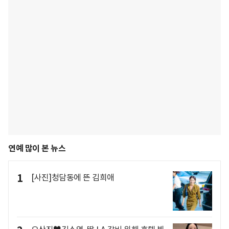
연예 많이 본 뉴스
1
[사진]청담동에 뜬 김희애