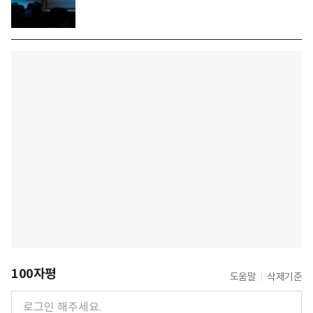
100자평
도움말
삭제기준