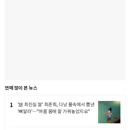
연예 많이 본 뉴스
1
'故 최진실 딸' 최준희, 다낭 물속에서 뽐낸
'뼈말라'…"여름 몸매 잘 가꿔놓았지요"