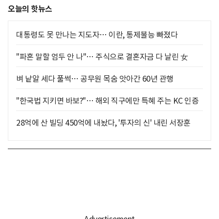
오늘의 핫뉴스
대통령도 못 만나는 지도자… 이란, 통제불능 빠졌다
"파혼 말할 엄두 안 나"… 주식으로 결혼자금 다 날린 女
벼 낱알 세다 풀썩… 공무원 목숨 앗아간 60년 관행
"한국법 지키면 바보?"… 해외 직구에만 특혜 주는 KC 인증
28억에 산 빌딩 450억에 내놨다, '투자의 신' 내린 서장훈