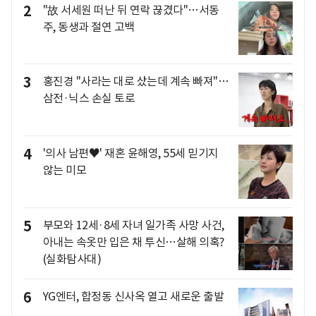
2
"故 서세원 떠난 뒤 연락 끊겼다"…서동
주, 동생과 절연 고백
3
홍진경 "사라는 대로 샀는데 계속 빠져"…
삼전·닉스 손실 토로
4
'의사 남편♥' 재혼 윤해영, 55세 믿기지
않는 미모
5
부모와 12세·8세 자녀 일가족 사망 사건,
아내는 속옷만 입은 채 투신…살해 의혹?
(실화탐사대)
6
YG엔터, 합정동 신사옥 열고 새로운 출발