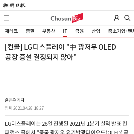
재테크
증권
부동산
IT
금융
산업
중소기업·벤
[컨콜] LG디스플레이 "中 광저우 OLED
공장 증설 결정되지 않아"
윤진우 기자
입력
2021.04.28. 18:27
LG디스플레이는 28일 진행된 2021년 1분기 실적 발표 컨
퍼런스 콜에서 "중국 광저우 유기발광다이오드(OLED) 공