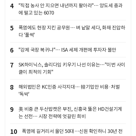
4
"직접 농사 안 지으면 내년까지 팔아라"… 양도세 중과
에 떨고 있는 6070
5
폭염에도 현장 지킨 공무원… 벼 낱알 세다, 화재 진압하
다 '풀썩'
6
"강제 국장 복귀냐"… ISA 세제 개편에 투자자 불만
7
SK하이닉스, 솔리다임 키우기 나선 이유는…"이번 사이
클이 최적의 기회"
8
해외법인은 KC인증 사각지대… 韓기업만 비용·처벌
'독박'
9
美 비중 큰 두산밥캣은 부진, 신흥국 뚫은 HD건설기계
는 선전… 시장 전략에 엇갈린 희비
10
폭염에 길거리서 울던 50대…신원 확인하니 30년 전