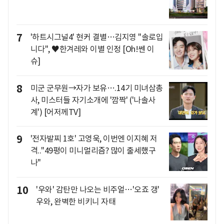
7
'하트시그널4' 현커 결별…김지영 "솔로입
니다", ♥한겨레와 이별 인정 [Oh!쎈 이
슈]
8
미군 군무원→자가 보유….14기 미녀삼총
사, 미스터들 자기소개에 '깜짝' ('나솔사
계') [어저께TV]
9
'전자발찌 1호' 고영욱, 이번엔 이지혜 저
격.."49평이 미니멀리즘? 많이 출세했구
나"
10
'우와' 감탄만 나오는 비주얼…'오죠 갱'
우와, 완벽한 비키니 자태