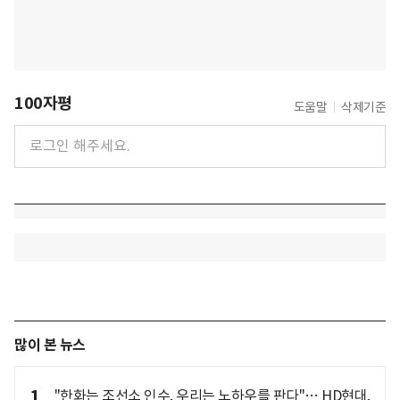
100자평
도움말
삭제기준
많이 본 뉴스
1
"한화는 조선소 인수, 우리는 노하우를 판다"… HD현대,