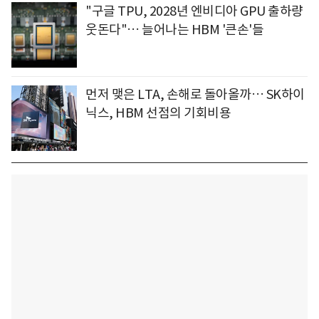
"구글 TPU, 2028년 엔비디아 GPU 출하량
웃돈다"… 늘어나는 HBM '큰손'들
먼저 맺은 LTA, 손해로 돌아올까… SK하이
닉스, HBM 선점의 기회비용