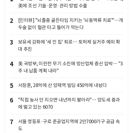
美에 조선 기술·운영·관리 방법 수출
2
[인터뷰] "뇌졸중 골든타임 지키는 '뇌동맥류 치료'"…개
두술 없이 혈관 타고 들어가 막는다
3
보유세 강화에 '세 낀 집' 퇴로… 토허제 실거주 예외 확
대 추진
4
美 국방부, 이란전 무기 소진에 방산업체 증산 압박… "3
주 내 납품 계획 내라"
5
서장훈, 28억에 산 양재역 빌딩 450억에 내놨다
6
"직접 농사 안 지으면 내년까지 팔아라"… 양도세 중과
에 떨고 있는 6070
7
서울 영등포·구로 준공업지역에 2만7000가구 공급 속
도