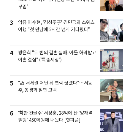
부림'
3
악뮤 이수현, '김성주子' 김민국과 스위스
여행 "첫 만남에 2시간 넘게 기다렸다"
4
방은희 "두 번의 결혼 실패..아들 허락받고
이혼 결심" ('특종세상')
5
"故 서세원 떠난 뒤 연락 끊겼다"…서동
주, 동생과 절연 고백
6
'착한 건물주' 서장훈, 28억에 산 '양재역
빌딩' 450억원에 내놨다 [핫피플]