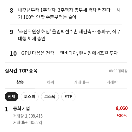
8
내후년부터 1주택자·3주택자 종부세 격차 커진다… 시
가 100억 안팎 수준부터는 줄어
9
'추진위원장 해임' 올림픽선수촌 재건축… 송파구, 직무
대행 체제 승인
10
GPU 다음은 전력… 엔비디아, 랜시엄에 4조원 투자
실시간 TOP 종목
08.09
장마감
상승
하락
거래대금
거래량
전체
코스피
코스닥
ETF
8,060
1
동화기업
+
30
%
거래량
1,338,415
거래대금
105.2억