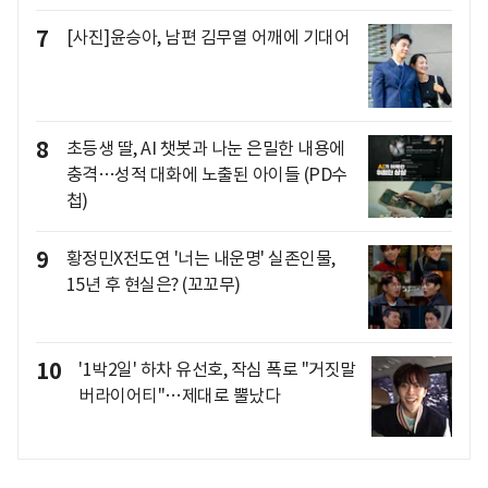
7
[사진]윤승아, 남편 김무열 어깨에 기대어
8
초등생 딸, AI 챗봇과 나눈 은밀한 내용에
충격…성적 대화에 노출된 아이들 (PD수
첩)
9
황정민X전도연 '너는 내운명' 실존인물,
15년 후 현실은? (꼬꼬무)
10
'1박2일' 하차 유선호, 작심 폭로 "거짓말
버라이어티"…제대로 뿔났다