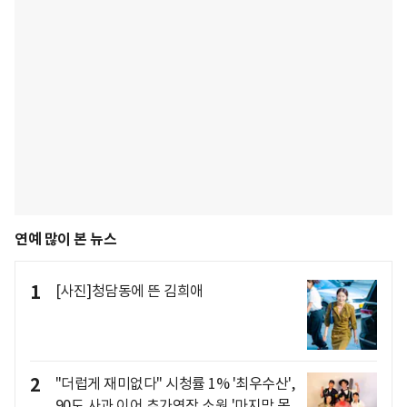
연예 많이 본 뉴스
1
[사진]청담동에 뜬 김희애
2
"더럽게 재미없다" 시청률 1% '최우수산',
90도 사과 이어 추가연장 소원 '마지막 몸