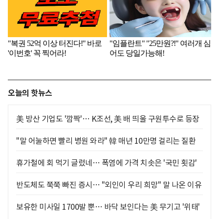
오늘의 핫뉴스
美 방산 기업도 '깜짝'… K조선, 美 배 띄울 구원투수로 등장
"말 어눌하면 빨리 병원 와라" 韓 매년 10만명 걸리는 질환
휴가철에 회 먹기 글렀네… 폭염에 가격 치솟은 '국민 횟감'
반도체도 쭉쭉 빠진 증시… "외인이 우리 희망" 말 나온 이유
보유한 미사일 1700발 뿐… 바닥 보인다는 美 무기고 '위태'