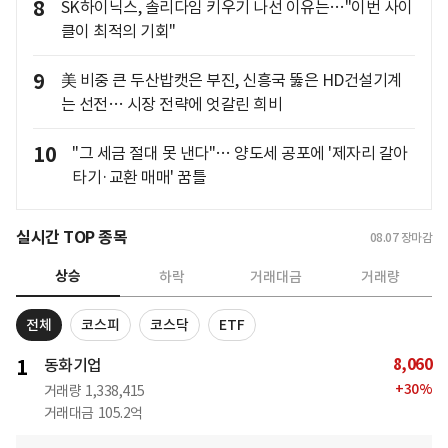
8
SK하이닉스, 솔리다임 키우기 나선 이유는…"이번 사이
클이 최적의 기회"
9
美 비중 큰 두산밥캣은 부진, 신흥국 뚫은 HD건설기계
는 선전… 시장 전략에 엇갈린 희비
10
"그 세금 절대 못 낸다"… 양도세 공포에 '제자리 갈아
타기·교환 매매' 꿈틀
실시간 TOP 종목
08.07
장마감
상승
하락
거래대금
거래량
전체
코스피
코스닥
ETF
8,060
1
동화기업
+
30
%
거래량
1,338,415
거래대금
105.2억