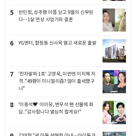
5
반민정, 성추행 아픔 딛고 9월의 신부된
다…1살 연상 사업가와 결혼
6
YG엔터, 합정동 신사옥 열고 새로운 출발
7
'전자발찌 1호' 고영욱, 이번엔 이지혜 저
격.."49평이 미니멀리즘? 많이 출세했구
나"
8
'이종석♥' 아이유, 변우석 팬 선물에 화
답.."감사합니다 열심히 할게요!"
김태형 "세 아들 살해한 아내…아이들과