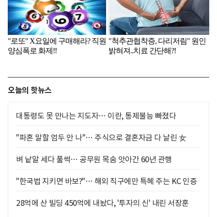
오늘의 핫뉴스
대통령도 못 만나는 지도자… 이란, 통제불능 빠졌다
"파혼 말할 엄두 안 나"… 주식으로 결혼자금 다 날린 女
벼 낱알 세다 풀썩… 공무원 목숨 앗아간 60년 관행
"한국법 지키면 바보?"… 해외 직구에만 특혜 주는 KC 인증
28억에 산 빌딩 450억에 내놨다, '투자의 신' 내린 서장훈