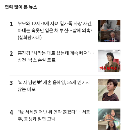
연예 많이 본 뉴스
1
부모와 12세·8세 자녀 일가족 사망 사건,
아내는 속옷만 입은 채 투신…살해 의혹?
(실화탐사대)
2
홍진경 "사라는 대로 샀는데 계속 빠져"…
삼전·닉스 손실 토로
3
'의사 남편♥' 재혼 윤해영, 55세 믿기지
않는 미모
4
"故 서세원 떠난 뒤 연락 끊겼다"…서동
주, 동생과 절연 고백