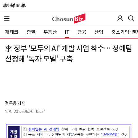
재테크
증권
부동산
IT
금융
산업
중소기업·벤
李 정부 '모두의 AI' 개발 사업 착수… 정예팀
선정해 '독자 모델' 구축
정두용 기자
입력
2025.06.20. 15:57