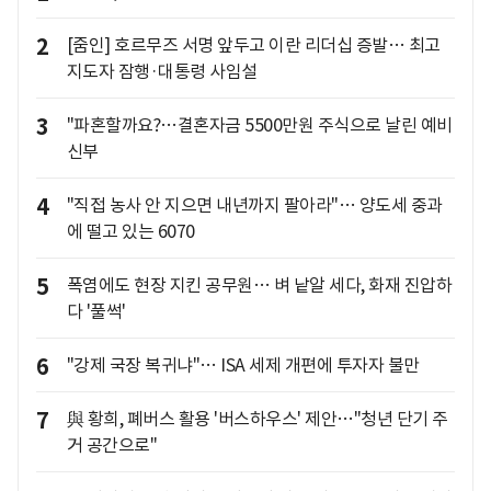
2
[줌인] 호르무즈 서명 앞두고 이란 리더십 증발… 최고
지도자 잠행·대통령 사임설
3
"파혼할까요?…결혼자금 5500만원 주식으로 날린 예비
신부
4
"직접 농사 안 지으면 내년까지 팔아라"… 양도세 중과
에 떨고 있는 6070
5
폭염에도 현장 지킨 공무원… 벼 낱알 세다, 화재 진압하
다 '풀썩'
6
"강제 국장 복귀냐"… ISA 세제 개편에 투자자 불만
7
與 황희, 폐버스 활용 '버스하우스' 제안…"청년 단기 주
거 공간으로"