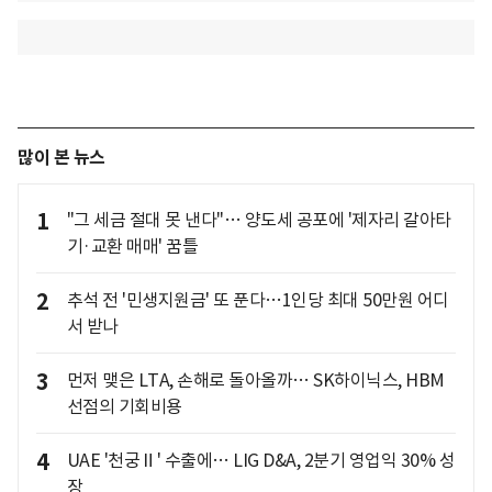
많이 본 뉴스
1
"그 세금 절대 못 낸다"… 양도세 공포에 '제자리 갈아타
기·교환 매매' 꿈틀
2
추석 전 '민생지원금' 또 푼다…1인당 최대 50만원 어디
서 받나
3
먼저 맺은 LTA, 손해로 돌아올까… SK하이닉스, HBM
선점의 기회비용
4
UAE '천궁Ⅱ' 수출에… LIG D&A, 2분기 영업익 30% 성
장