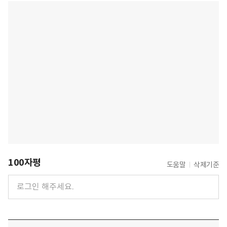
100자평
도움말
삭제기준