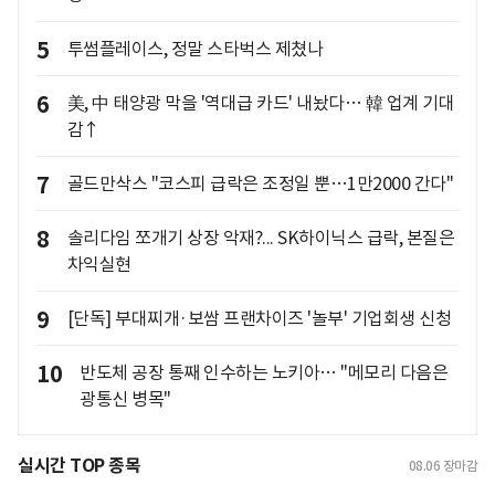
5
투썸플레이스, 정말 스타벅스 제쳤나
6
美, 中 태양광 막을 '역대급 카드' 내놨다… 韓 업계 기대
감↑
7
골드만삭스 "코스피 급락은 조정일 뿐…1만2000 간다"
8
솔리다임 쪼개기 상장 악재?... SK하이닉스 급락, 본질은
차익실현
9
[단독] 부대찌개·보쌈 프랜차이즈 '놀부' 기업회생 신청
10
반도체 공장 통째 인수하는 노키아… "메모리 다음은
광통신 병목"
실시간 TOP 종목
08.06
장마감