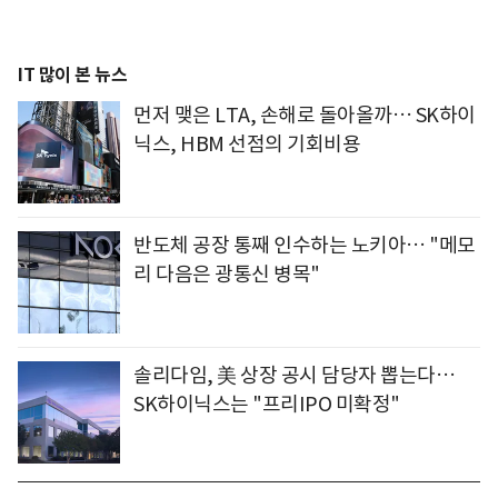
IT 많이 본 뉴스
먼저 맺은 LTA, 손해로 돌아올까… SK하이
닉스, HBM 선점의 기회비용
반도체 공장 통째 인수하는 노키아… "메모
리 다음은 광통신 병목"
솔리다임, 美 상장 공시 담당자 뽑는다…
SK하이닉스는 "프리IPO 미확정"