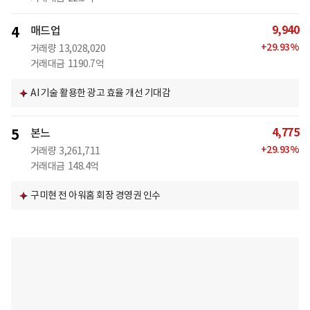
9,940
4
매드업
+
29.93
%
거래량
13,028,020
거래대금
1190.7억
AI 기술 활용한 광고 효율 개선 기대감
4,775
5
본느
+
29.93
%
거래량
3,261,711
거래대금
148.4억
구미현 전 아워홈 회장 경영권 인수