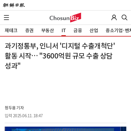
재테크
증권
부동산
IT
금융
산업
중소기업·벤
과기정통부, 인니서 '디지털 수출개척단'
활동 시작… "3600억원 규모 수출 상담
성과"
정두용 기자
입력
2025.06.11. 18:47