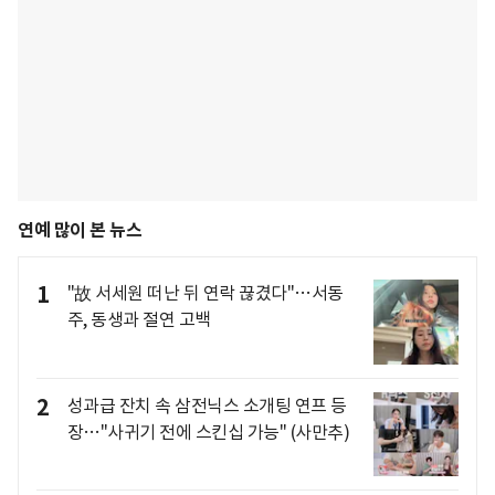
연예 많이 본 뉴스
1
"故 서세원 떠난 뒤 연락 끊겼다"…서동
주, 동생과 절연 고백
2
성과급 잔치 속 삼전닉스 소개팅 연프 등
장…"사귀기 전에 스킨십 가능" (사만추)