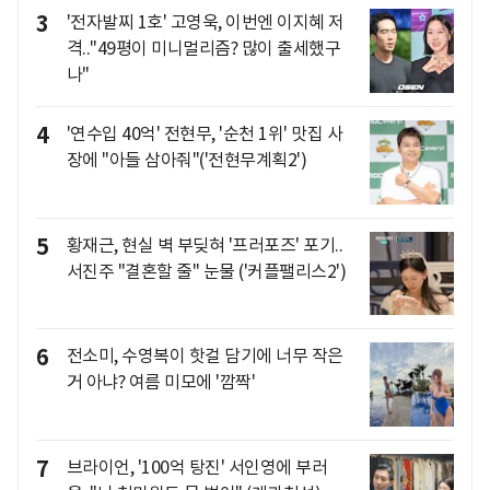
3
'전자발찌 1호' 고영욱, 이번엔 이지혜 저
격.."49평이 미니멀리즘? 많이 출세했구
나"
4
'연수입 40억' 전현무, '순천 1위' 맛집 사
장에 "아들 삼아줘"('전현무계획2')
5
황재근, 현실 벽 부딪혀 '프러포즈' 포기..
서진주 "결혼할 줄" 눈물 ('커플팰리스2')
6
전소미, 수영복이 핫걸 담기에 너무 작은
거 아냐? 여름 미모에 '깜짝'
7
브라이언, '100억 탕진' 서인영에 부러