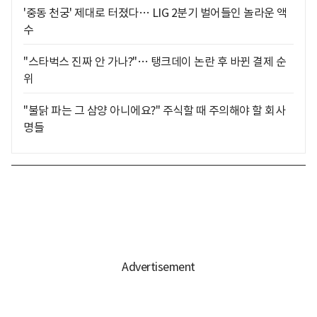
'중동 천궁' 제대로 터졌다… LIG 2분기 벌어들인 놀라운 액
수
"스타벅스 진짜 안 가나?"… 탱크데이 논란 후 바뀐 결제 순
위
"불닭 파는 그 삼양 아니에요?" 주식할 때 주의해야 할 회사
명들