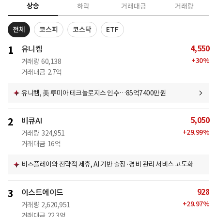
상승
하락
거래대금
거래량
전체
코스피
코스닥
ETF
4,550
1
유니켐
+
30
%
거래량
60,138
거래대금
2.7억
유니켐, 美 루미아 테크놀로지스 인수…85억7400만원
5,050
2
비큐AI
+
29.99
%
거래량
324,951
거래대금
16억
비즈플레이와 전략적 제휴, AI 기반 출장·경비 관리 서비스 고도화
928
3
이스트에이드
+
29.97
%
거래량
2,620,951
거래대금
22.3억