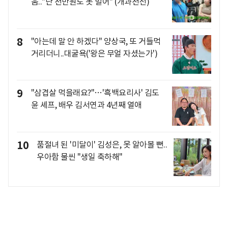
움.."난 천만원도 못 벌어" (개과천선)
8
"아는데 말 안 하겠다" 양상국, 또 거들먹
거리더니..대굴욕('왕은 무얼 자셨는가')
9
"삼겹살 먹을래요?"…'흑백요리사' 김도
윤 셰프, 배우 김서연과 4년째 열애
10
품절녀 된 '미달이' 김성은, 못 알아볼 뻔..
우아함 물씬 "생일 축하해"