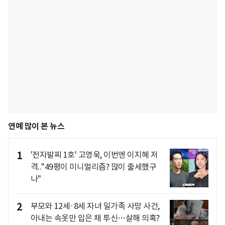
연예 많이 본 뉴스
1
'전자발찌 1호' 고영욱, 이번엔 이지혜 저
격.."49평이 미니멀리즘? 많이 출세했구
나"
2
부모와 12세·8세 자녀 일가족 사망 사건,
아내는 속옷만 입은 채 투신…살해 의혹?