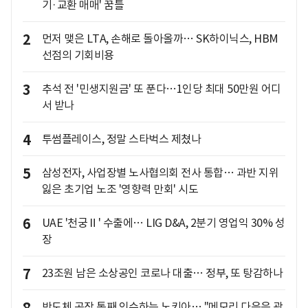
기·교환 매매' 꿈틀
2
먼저 맺은 LTA, 손해로 돌아올까… SK하이닉스, HBM
선점의 기회비용
3
추석 전 '민생지원금' 또 푼다…1인당 최대 50만원 어디
서 받나
4
투썸플레이스, 정말 스타벅스 제쳤나
5
삼성전자, 사업장별 노사협의회 전사 통합… 과반 지위
잃은 초기업 노조 '영향력 만회' 시도
6
UAE '천궁Ⅱ' 수출에… LIG D&A, 2분기 영업익 30% 성
장
7
23조원 남은 소상공인 코로나 대출… 정부, 또 탕감하나
반도체 공장 통째 인수하는 노키아… "메모리 다음은 광