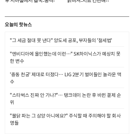
오늘의 핫뉴스
"그 세금 절대 못 낸다" 양도세 공포, 부자들의 '절세법'
"엔비디아에 올인했는데 이런…" SK하이닉스가 예상치 못
한 변수
'중동 천궁' 제대로 터졌다… LIG 2분기 벌어들인 놀라운 액
수
"스타벅스 진짜 안 가나?"… 탱크데이 논란 후 바뀐 결제 순
위
"불닭 파는 그 삼양 아니에요?" 주식할 때 주의해야 할 회사
명들