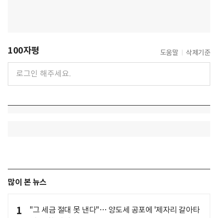
100자평
도움말
삭제기준
많이 본 뉴스
1
"그 세금 절대 못 낸다"… 양도세 공포에 '제자리 갈아타