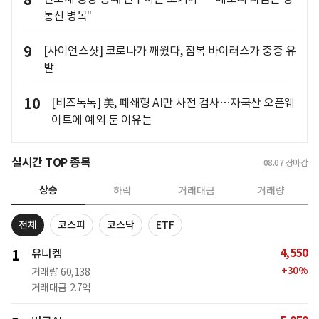
8
통신 병목"
9
[사이언스샷] 코로나가 깨웠다, 잠복 바이러스가 중증 유
발
10
[비즈톡톡] 美, 폐쇄형 AI만 사전 검사…자국산 오픈웨
이트에 예외 둔 이유는
실시간 TOP 종목
08.07
장마감
상승
하락
거래대금
거래량
전체
코스피
코스닥
ETF
4,550
1
유니켐
+
30
%
거래량
60,138
거래대금
2.7억