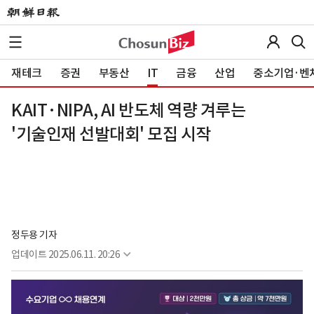
재테크
증권
부동산
IT
금융
산업
중소기업·벤
KAIT·NIPA, AI 반도체 역량 겨루는
'기술인재 선발대회' 모집 시작
정두용 기자
업데이트
2025.06.11. 20:26