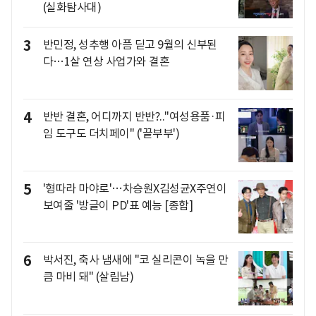
(실화탐사대)
3
반민정, 성추행 아픔 딛고 9월의 신부된
다…1살 연상 사업가와 결혼
4
반반 결혼, 어디까지 반반?.."여성용품·피
임 도구도 더치페이" ('끝부부')
5
'형따라 마야로'…차승원X김성균X주연이
보여줄 '방글이 PD'표 예능 [종합]
6
박서진, 축사 냄새에 "코 실리콘이 녹을 만
큼 마비 돼" (살림남)