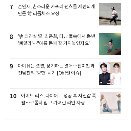
7
손연재, 촌스러운 카프리 팬츠를 세련되게
만든 前 리듬체조 요정
8
'故 최진실 딸' 최준희, 다낭 물속에서 뽐낸
'뼈말라'…"여름 몸매 잘 가꿔놓았지요"
9
아이유는 결별, 장기하는 열애…전여친과
전남친의 '묘한' 시기 [Oh!쎈 이슈]
10
아이브 리즈, 다이어트 성공 후 자신감 폭
발…크롭티 입고 가녀린 라인 자랑