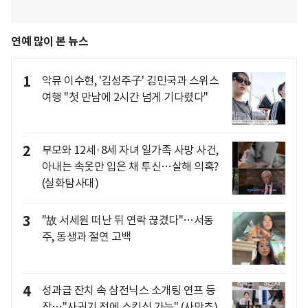
연예 많이 본 뉴스
1
악뮤 이수현, '김성주子' 김민국과 스위스
여행 "첫 만남에 2시간 넘게 기다렸다"
2
부모와 12세·8세 자녀 일가족 사망 사건,
아내는 속옷만 입은 채 투신…살해 의혹?
(실화탐사대)
3
"故 서세원 떠난 뒤 연락 끊겼다"…서동
주, 동생과 절연 고백
4
성과급 잔치 속 삼전닉스 소개팅 연프 등
장…"사귀기 전에 스킨십 가능" (사만추)